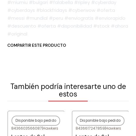
#miumiu #bulgari #falabella #ripley #cyberday
#cyberdays #blackfridays #cyberwow #oferta
#messi #mundial #peru #enviogratis #enviorapido
#descuento #oferta #disponibilidad #stock #ahora
#original
COMPARTIR ESTE PRODUCTO
También podría interesarte uno de
estos
Disponible bajo pedido
Disponible bajo pedido
-80%
OFF
-80%
OFF
8436603566087
|
Hawkers
8436617247859
|
Hawkers
Agotado
Agotado