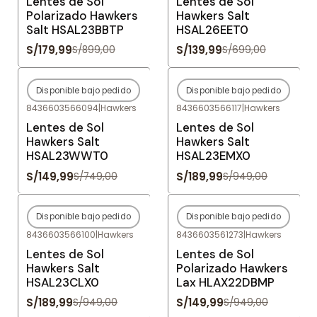
Lentes de Sol
Lentes de Sol
Polarizado Hawkers
Hawkers Salt
Salt HSAL23BBTP
HSAL26EET0
S/179,99
S/139,99
S/899,00
S/699,00
Disponible bajo pedido
Disponible bajo pedido
-80%
OFF
-80%
OFF
8436603566094
|
Hawkers
8436603566117
|
Hawkers
Agotado
Agotado
Lentes de Sol
Lentes de Sol
Hawkers Salt
Hawkers Salt
HSAL23WWT0
HSAL23EMX0
S/149,99
S/189,99
S/749,00
S/949,00
Disponible bajo pedido
Disponible bajo pedido
-80%
OFF
-84%
OFF
8436603566100
|
Hawkers
8436603561273
|
Hawkers
Agotado
Agotado
Lentes de Sol
Lentes de Sol
Hawkers Salt
Polarizado Hawkers
HSAL23CLX0
Lax HLAX22DBMP
S/189,99
S/149,99
S/949,00
S/949,00