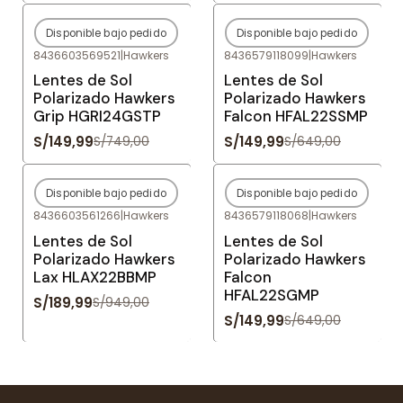
Disponible bajo pedido
Disponible bajo pedido
-80%
OFF
-77%
OFF
8436603569521
|
Hawkers
8436579118099
|
Hawkers
Agotado
Agotado
Lentes de Sol
Lentes de Sol
Polarizado Hawkers
Polarizado Hawkers
Grip HGRI24GSTP
Falcon HFAL22SSMP
S/149,99
S/149,99
S/749,00
S/649,00
Disponible bajo pedido
Disponible bajo pedido
-80%
OFF
-77%
OFF
8436603561266
|
Hawkers
8436579118068
|
Hawkers
Agotado
Agotado
Lentes de Sol
Lentes de Sol
Polarizado Hawkers
Polarizado Hawkers
Lax HLAX22BBMP
Falcon
HFAL22SGMP
S/189,99
S/949,00
S/149,99
S/649,00