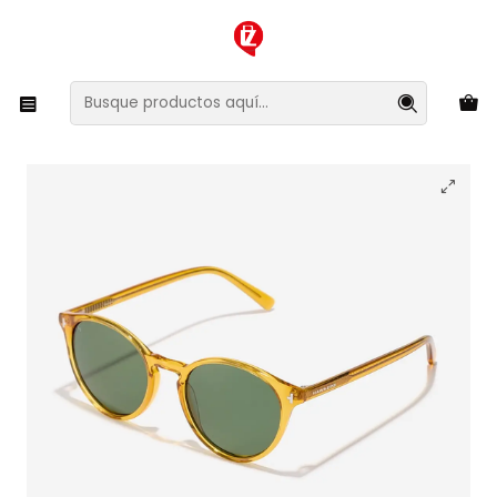
XMAS SALE ¡Compra antes de que la oferta termine!
Inicio
Ropa y Accesorios
Accesorios de Moda
Lentes y Accesorios
Lentes de Sol
Lentes de Sol Polarizado Hawkers Salt HSAL26YEXP