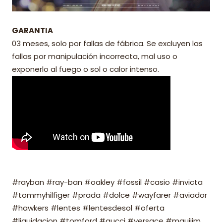
GARANTIA
03 meses, solo por fallas de fábrica. Se excluyen las
fallas por manipulación incorrecta, mal uso o
exponerlo al fuego o sol o calor intenso.
#rayban #ray-ban #oakley #fossil #casio #invicta
#tommyhilfiger #prada #dolce #wayfarer #aviador
#hawkers #lentes #lentesdesol #oferta
#liquidacion #tomford #gucci #versace #mauijim