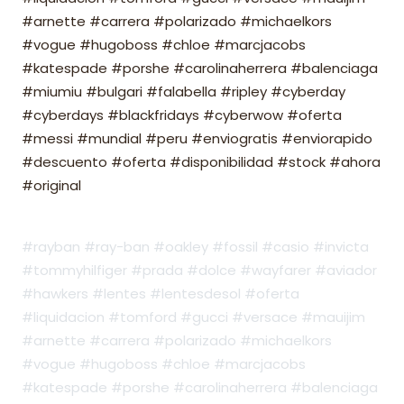
#arnette #carrera #polarizado #michaelkors
#vogue #hugoboss #chloe #marcjacobs
#katespade #porshe #carolinaherrera #balenciaga
#miumiu #bulgari #falabella #ripley #cyberday
#cyberdays #blackfridays #cyberwow #oferta
#messi #mundial #peru #enviogratis #enviorapido
#descuento #oferta #disponibilidad #stock #ahora
#original
#rayban #ray-ban #oakley #fossil #casio #invicta
#tommyhilfiger #prada #dolce #wayfarer #aviador
#hawkers #lentes #lentesdesol #oferta
#liquidacion #tomford #gucci #versace #mauijim
#arnette #carrera #polarizado #michaelkors
#vogue #hugoboss #chloe #marcjacobs
#katespade #porshe #carolinaherrera #balenciaga