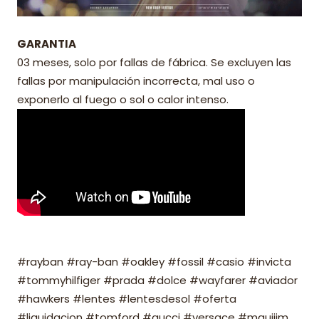
GARANTIA
03 meses, solo por fallas de fábrica. Se excluyen las
fallas por manipulación incorrecta, mal uso o
exponerlo al fuego o sol o calor intenso.
#rayban #ray-ban #oakley #fossil #casio #invicta
#tommyhilfiger #prada #dolce #wayfarer #aviador
#hawkers #lentes #lentesdesol #oferta
#liquidacion #tomford #gucci #versace #mauijim