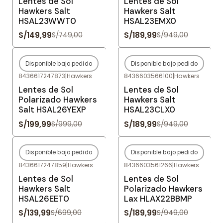
Lentes de Sol
Lentes de Sol
Hawkers Salt
Hawkers Salt
HSAL23WWT0
HSAL23EMX0
S/149,99
S/189,99
S/749,00
S/949,00
Disponible bajo pedido
Disponible bajo pedido
-80%
OFF
-80%
OFF
8436617247873
|
Hawkers
8436603566100
|
Hawkers
Agotado
Agotado
Lentes de Sol
Lentes de Sol
Polarizado Hawkers
Hawkers Salt
Salt HSAL26YEXP
HSAL23CLX0
S/199,99
S/189,99
S/999,00
S/949,00
Disponible bajo pedido
Disponible bajo pedido
-80%
OFF
-80%
OFF
8436617247859
|
Hawkers
8436603561266
|
Hawkers
Agotado
Agotado
Lentes de Sol
Lentes de Sol
Hawkers Salt
Polarizado Hawkers
HSAL26EET0
Lax HLAX22BBMP
S/139,99
S/189,99
S/699,00
S/949,00