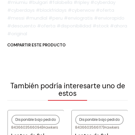
#miumiu #bulgari #falabella #ripley #cyberday
#cyberdays #blackfridays #cyberwow #oferta
#messi #mundial #peru #enviogratis #enviorapido
#descuento #oferta #disponibilidad #stock #ahora
#original
COMPARTIR ESTE PRODUCTO
También podría interesarte uno de
estos
Disponible bajo pedido
Disponible bajo pedido
-80%
OFF
-80%
OFF
8436603566094
|
Hawkers
8436603566117
|
Hawkers
Agotado
Agotado