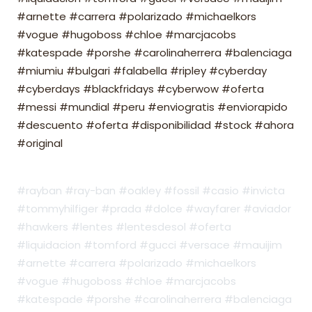
#arnette #carrera #polarizado #michaelkors
#vogue #hugoboss #chloe #marcjacobs
#katespade #porshe #carolinaherrera #balenciaga
#miumiu #bulgari #falabella #ripley #cyberday
#cyberdays #blackfridays #cyberwow #oferta
#messi #mundial #peru #enviogratis #enviorapido
#descuento #oferta #disponibilidad #stock #ahora
#original
#rayban #ray-ban #oakley #fossil #casio #invicta
#tommyhilfiger #prada #dolce #wayfarer #aviador
#hawkers #lentes #lentesdesol #oferta
#liquidacion #tomford #gucci #versace #mauijim
#arnette #carrera #polarizado #michaelkors
#vogue #hugoboss #chloe #marcjacobs
#katespade #porshe #carolinaherrera #balenciaga