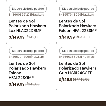
Disponible bajo pedido
Disponible bajo pedido
-84%
OFF
-77%
OFF
8436603561273
|
Hawkers
8436579118099
|
Hawkers
Agotado
Agotado
Lentes de Sol
Lentes de Sol
Polarizado Hawkers
Polarizado Hawkers
Lax HLAX22DBMP
Falcon HFAL22SSMP
S/149,99
S/149,99
S/949,00
S/649,00
Disponible bajo pedido
Disponible bajo pedido
-77%
OFF
-80%
OFF
8436579118068
|
Hawkers
8436603569521
|
Hawkers
Agotado
Agotado
Lentes de Sol
Lentes de Sol
Polarizado Hawkers
Polarizado Hawkers
Falcon
Grip HGRI24GSTP
HFAL22SGMP
S/149,99
S/749,00
S/149,99
S/649,00