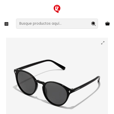
XMAS SALE ¡Compra antes de que la oferta termine!
Inicio
Ropa y Accesorios
Accesorios de Moda
Lentes y Accesorios
Lentes de Sol
Lentes de Sol Polarizado Hawkers Salt HSAL23BBTP