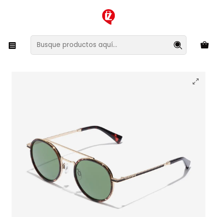
XMAS SALE ¡Compra antes de que la oferta termine!
Inicio
Ropa y Accesorios
Accesorios de Moda
Lentes y Accesorios
Lentes de Sol
Lentes de Sol Hawkers Gen HGEN20DEM0