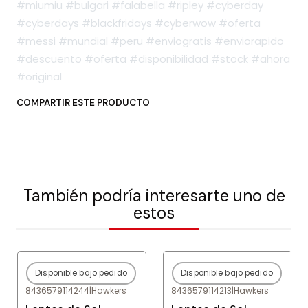
#miumiu #bulgari #falabella #ripley #cyberday
#cyberdays #blackfridays #cyberwow #oferta
#messi #mundial #peru #enviogratis #enviorapido
#descuento #oferta #disponibilidad #stock #ahora
#original
COMPARTIR ESTE PRODUCTO
También podría interesarte uno de
estos
Disponible bajo pedido
Disponible bajo pedido
-80%
OFF
-80%
OFF
8436579114244
|
Hawkers
8436579114213
|
Hawkers
Agotado
Agotado