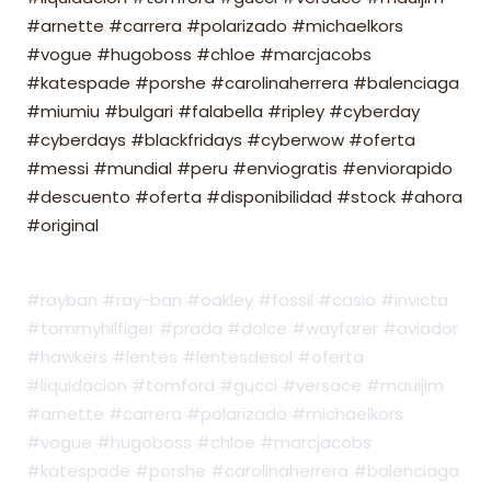
#arnette #carrera #polarizado #michaelkors
#vogue #hugoboss #chloe #marcjacobs
#katespade #porshe #carolinaherrera #balenciaga
#miumiu #bulgari #falabella #ripley #cyberday
#cyberdays #blackfridays #cyberwow #oferta
#messi #mundial #peru #enviogratis #enviorapido
#descuento #oferta #disponibilidad #stock #ahora
#original
#rayban #ray-ban #oakley #fossil #casio #invicta
#tommyhilfiger #prada #dolce #wayfarer #aviador
#hawkers #lentes #lentesdesol #oferta
#liquidacion #tomford #gucci #versace #mauijim
#arnette #carrera #polarizado #michaelkors
#vogue #hugoboss #chloe #marcjacobs
#katespade #porshe #carolinaherrera #balenciaga