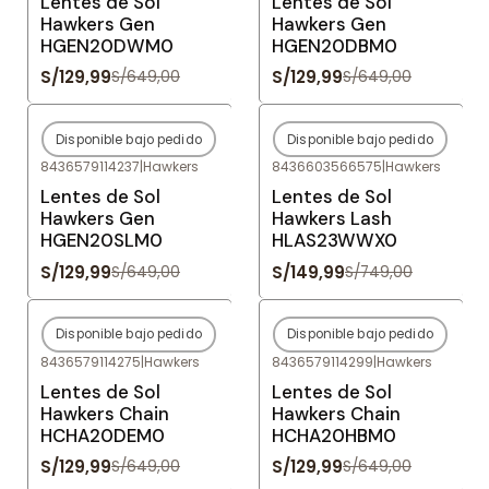
Lentes de Sol
Lentes de Sol
Hawkers Gen
Hawkers Gen
HGEN20DWM0
HGEN20DBM0
S/129,99
S/129,99
S/649,00
S/649,00
Disponible bajo pedido
Disponible bajo pedido
-80%
OFF
-80%
OFF
8436579114237
|
Hawkers
8436603566575
|
Hawkers
Agotado
Agotado
Lentes de Sol
Lentes de Sol
Hawkers Gen
Hawkers Lash
HGEN20SLM0
HLAS23WWX0
S/129,99
S/149,99
S/649,00
S/749,00
Disponible bajo pedido
Disponible bajo pedido
-80%
OFF
-80%
OFF
8436579114275
|
Hawkers
8436579114299
|
Hawkers
Agotado
Agotado
Lentes de Sol
Lentes de Sol
Hawkers Chain
Hawkers Chain
HCHA20DEM0
HCHA20HBM0
S/129,99
S/129,99
S/649,00
S/649,00