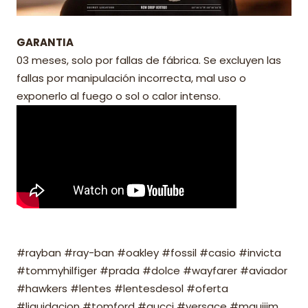
GARANTIA
03 meses, solo por fallas de fábrica. Se excluyen las
fallas por manipulación incorrecta, mal uso o
exponerlo al fuego o sol o calor intenso.
#rayban #ray-ban #oakley #fossil #casio #invicta
#tommyhilfiger #prada #dolce #wayfarer #aviador
#hawkers #lentes #lentesdesol #oferta
#liquidacion #tomford #gucci #versace #mauijim