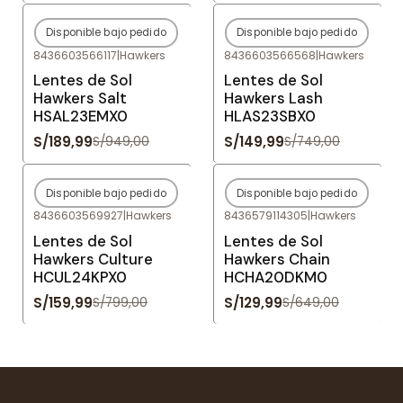
Disponible bajo pedido
Disponible bajo pedido
-80%
OFF
-80%
OFF
8436603566117
|
Hawkers
8436603566568
|
Hawkers
Agotado
Agotado
Lentes de Sol
Lentes de Sol
Hawkers Salt
Hawkers Lash
HSAL23EMX0
HLAS23SBX0
S/189,99
S/149,99
S/949,00
S/749,00
Disponible bajo pedido
Disponible bajo pedido
-80%
OFF
-80%
OFF
8436603569927
|
Hawkers
8436579114305
|
Hawkers
Agotado
Agotado
Lentes de Sol
Lentes de Sol
Hawkers Culture
Hawkers Chain
HCUL24KPX0
HCHA20DKM0
S/159,99
S/129,99
S/799,00
S/649,00