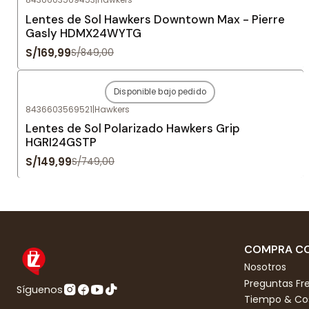
Agotado
Lentes de Sol Hawkers Downtown Max - Pierre
Gasly HDMX24WYTG
S/169,99
S/849,00
Disponible bajo pedido
-80%
OFF
8436603569521
|
Hawkers
Agotado
Lentes de Sol Polarizado Hawkers Grip
HGRI24GSTP
S/149,99
S/749,00
COMPRA CO
Nosotros
Preguntas Fr
Síguenos
Tiempo & Cos