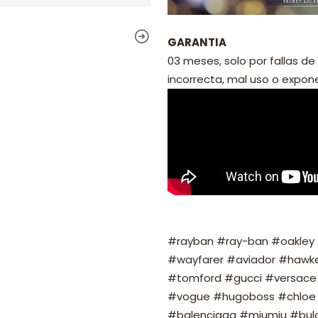
GARANTIA
03 meses, solo por fallas de 
incorrecta, mal uso o exponer
#rayban #ray-ban #oakley #
#wayfarer #aviador #hawker
#tomford #gucci #versace 
#vogue #hugoboss #chloe 
#balenciaga #miumiu #bulg