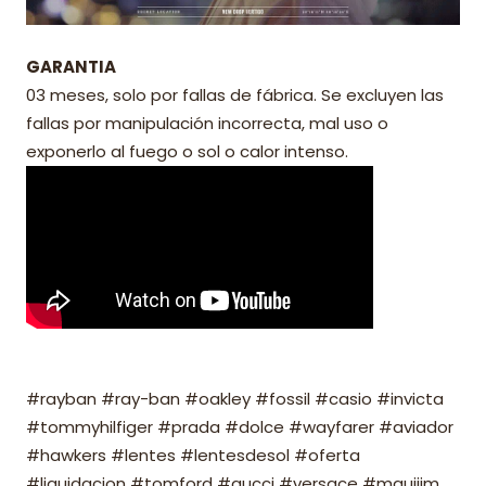
GARANTIA
03 meses, solo por fallas de fábrica. Se excluyen las
fallas por manipulación incorrecta, mal uso o
exponerlo al fuego o sol o calor intenso.
#rayban #ray-ban #oakley #fossil #casio #invicta
#tommyhilfiger #prada #dolce #wayfarer #aviador
#hawkers #lentes #lentesdesol #oferta
#liquidacion #tomford #gucci #versace #mauijim