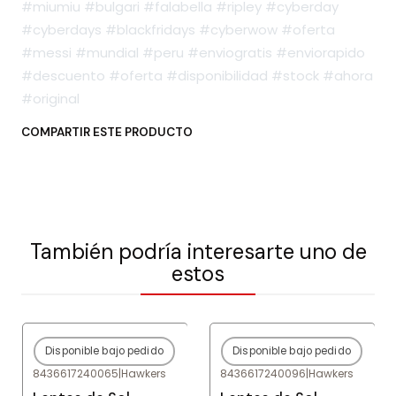
#miumiu #bulgari #falabella #ripley #cyberday
#cyberdays #blackfridays #cyberwow #oferta
#messi #mundial #peru #enviogratis #enviorapido
#descuento #oferta #disponibilidad #stock #ahora
#original
COMPARTIR ESTE PRODUCTO
También podría interesarte uno de
estos
Disponible bajo pedido
Disponible bajo pedido
-80%
OFF
-80%
OFF
8436617240065
|
Hawkers
8436617240096
|
Hawkers
Agotado
Agotado