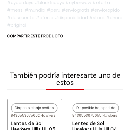
#cyberdays #blackfridays #cyberwow #oferta
#messi #mundial #peru #enviogratis #enviorapido
#descuento #oferta #disponibilidad #stock #ahora
#original
COMPARTIR ESTE PRODUCTO
También podría interesarte uno de
estos
Disponible bajo pedido
Disponible bajo pedido
-80%
OFF
-80%
OFF
8436553675662
|
Hawkers
8436553675655
|
Hawkers
Agotado
Agotado
Lentes de Sol
Lentes de Sol
Hawkers Hills HIL05
Hawkers Hills HIL04