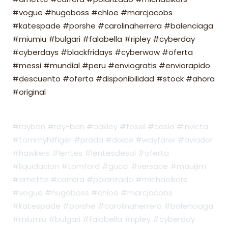
#vogue #hugoboss #chloe #marcjacobs
#katespade #porshe #carolinaherrera #balenciaga
#miumiu #bulgari #falabella #ripley #cyberday
#cyberdays #blackfridays #cyberwow #oferta
#messi #mundial #peru #enviogratis #enviorapido
#descuento #oferta #disponibilidad #stock #ahora
#original
#rayban #ray-ban #oakley #fossil #casio #invicta
#tommyhilfiger #prada #dolce #wayfarer #aviador
#hawkers #lentes #lentesdesol #oferta
#liquidacion #tomford #gucci #versace #mauijim
#arnette #carrera #polarizado #michaelkors
#vogue #hugoboss #chloe #marcjacobs
#katespade #porshe #carolinaherrera #balenciaga
#miumiu #bulgari #falabella #ripley #cyberday