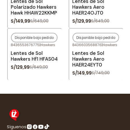
Lentes de Sol
Lentes de Sol
Polarizado Hawkers
Hawkers Aero
Hawk HHAW22KKMP
HAER24OJT0
S/149,99
S/129,99
S/649,00
S/649,00
Disponible bajo pedido
Disponible bajo pedido
-80%
OFF
-80%
OFF
8436553676775
|
Hawkers
8436603568876
|
Hawkers
Agotado
Agotado
Lentes de Sol
Lentes de Sol
Hawkers Hf1 HFAS04
Hawkers Aero
HAER24EYT0
S/129,99
S/649,00
S/149,99
S/749,00
Síguenos