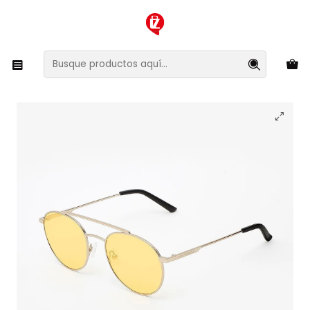
XMAS SALE ¡Compra antes de que la oferta termine!
Inicio
Ropa y Accesorios
Accesorios de Moda
Lentes y Accesorios
Lentes de Sol
Lentes de Sol Hawkers Hills HIL08