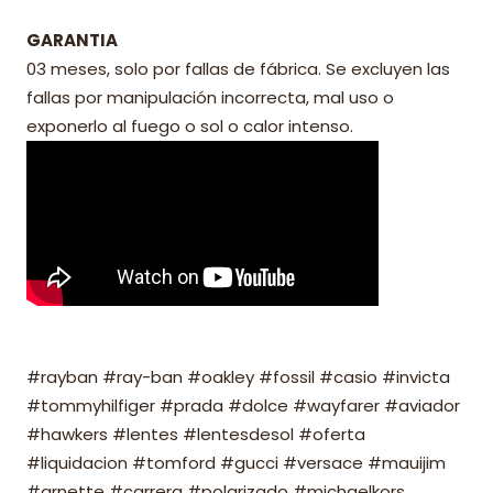
GARANTIA
03 meses, solo por fallas de fábrica. Se excluyen las
fallas por manipulación incorrecta, mal uso o
exponerlo al fuego o sol o calor intenso.
#rayban #ray-ban #oakley #fossil #casio #invicta
#tommyhilfiger #prada #dolce #wayfarer #aviador
#hawkers #lentes #lentesdesol #oferta
#liquidacion #tomford #gucci #versace #mauijim
#arnette #carrera #polarizado #michaelkors