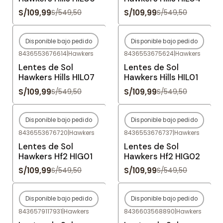
S/109,99
S/109,99
S/549,50
S/549,50
Disponible bajo pedido
Disponible bajo pedido
-80%
OFF
-80%
OFF
8436553676614
|
Hawkers
8436553675624
|
Hawkers
Agotado
Agotado
Lentes de Sol
Lentes de Sol
Hawkers Hills HIL07
Hawkers Hills HIL01
S/109,99
S/109,99
S/549,50
S/549,50
Disponible bajo pedido
Disponible bajo pedido
-80%
OFF
-80%
OFF
8436553676720
|
Hawkers
8436553676737
|
Hawkers
Agotado
Agotado
Lentes de Sol
Lentes de Sol
Hawkers Hf2 HIG01
Hawkers Hf2 HIG02
S/109,99
S/109,99
S/549,50
S/549,50
Disponible bajo pedido
Disponible bajo pedido
-77%
OFF
-80%
OFF
8436579117931
|
Hawkers
8436603568890
|
Hawkers
Agotado
Agotado