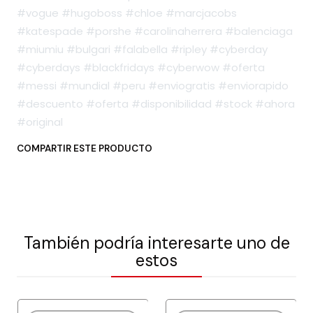
#vogue #hugoboss #chloe #marcjacobs
#katespade #porshe #carolinaherrera #balenciaga
#miumiu #bulgari #falabella #ripley #cyberday
#cyberdays #blackfridays #cyberwow #oferta
#messi #mundial #peru #enviogratis #enviorapido
#descuento #oferta #disponibilidad #stock #ahora
#original
COMPARTIR ESTE PRODUCTO
También podría interesarte uno de
estos