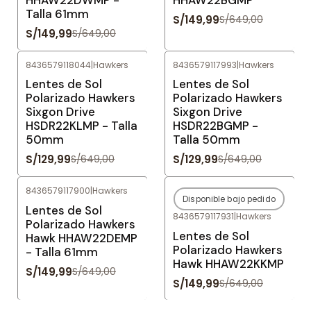
Talla 61mm
S/149,99
S/649,00
S/149,99
S/649,00
8436579118044
|
Hawkers
8436579117993
|
Hawkers
-80%
OFF
-80%
OFF
Lentes de Sol
Lentes de Sol
Polarizado Hawkers
Polarizado Hawkers
Sixgon Drive
Sixgon Drive
HSDR22KLMP - Talla
HSDR22BGMP -
50mm
Talla 50mm
S/129,99
S/129,99
S/649,00
S/649,00
8436579117900
|
Hawkers
Disponible bajo pedido
-77%
OFF
-77%
OFF
Lentes de Sol
8436579117931
|
Hawkers
Agotado
Polarizado Hawkers
Lentes de Sol
Hawk HHAW22DEMP
Polarizado Hawkers
- Talla 61mm
Hawk HHAW22KKMP
S/149,99
S/649,00
S/149,99
S/649,00