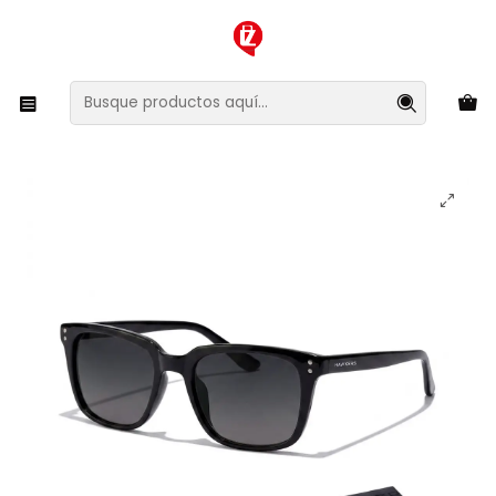
XMAS SALE ¡Compra antes de que la oferta termine!
Inicio
Ropa y Accesorios
Accesorios de Moda
Lentes y Accesorios
Lentes de Sol
Lentes de Sol Polarizado Hawkers Jack HJAC22BGTP -
Talla 51mm