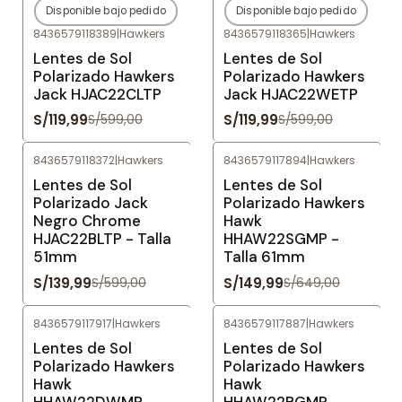
Disponible bajo pedido
Disponible bajo pedido
-80%
OFF
-80%
OFF
8436579118389
|
Hawkers
8436579118365
|
Hawkers
Agotado
Agotado
Lentes de Sol
Lentes de Sol
Polarizado Hawkers
Polarizado Hawkers
Jack HJAC22CLTP
Jack HJAC22WETP
S/119,99
S/119,99
S/599,00
S/599,00
8436579118372
|
Hawkers
8436579117894
|
Hawkers
-77%
OFF
-77%
OFF
Lentes de Sol
Lentes de Sol
Polarizado Jack
Polarizado Hawkers
Negro Chrome
Hawk
HJAC22BLTP - Talla
HHAW22SGMP -
51mm
Talla 61mm
S/139,99
S/149,99
S/599,00
S/649,00
8436579117917
|
Hawkers
8436579117887
|
Hawkers
-77%
OFF
-77%
OFF
Lentes de Sol
Lentes de Sol
Polarizado Hawkers
Polarizado Hawkers
Hawk
Hawk
HHAW22DWMP -
HHAW22BGMP