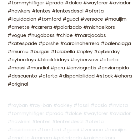
#tommyhilfiger #prada #dolce #wayfarer #aviador
#hawkers #lentes #lentesdesol #oferta
#liquidacion #tomford #gucci #versace #mauijim
#arnette #carrera #polarizado #michaelkors
#vogue #hugoboss #chloe #marcjacobs
#katespade #porshe #carolinaherrera #balenciaga
#miumiu #bulgari #falabella #ripley #cyberday
#cyberdays #blackfridays #cyberwow #oferta
#messi #mundial #peru #enviogratis #enviorapido
#descuento #oferta #disponibilidad #stock #ahora
#original
#rayban #ray-ban #oakley #fossil #casio #invicta
#tommyhilfiger #prada #dolce #wayfarer #aviador
#hawkers #lentes #lentesdesol #oferta
#liquidacion #tomford #gucci #versace #mauijim
#arnette #carrera #polarizado #michaelkors