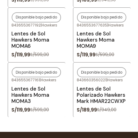
Disponible bajo pedido
Disponible bajo pedido
-80%
OFF
-80%
OFF
8436553677192
|
Hawkers
8436553677635
|
Hawkers
Agotado
Agotado
Lentes de Sol
Lentes de Sol
Hawkers Moma
Hawkers Moma
MOMA6
MOMA9
S/119,99
S/119,99
S/599,00
S/599,00
Disponible bajo pedido
Disponible bajo pedido
-80%
OFF
-80%
OFF
8436553677161
|
Hawkers
8436603560221
|
Hawkers
Agotado
Agotado
Lentes de Sol
Lentes de Sol
Hawkers Moma
Polarizado Hawkers
MOMA3
Mark HMAR22CWXP
S/119,99
S/189,99
S/599,00
S/949,00