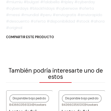
#miumiu #bulgari #falabella #ripley #cyberday
#cyberdays #blackfridays #cyberwow #oferta
#messi #mundial #peru #enviogratis #enviorapido
#descuento #oferta #disponibilidad #stock #ahora
#original
COMPARTIR ESTE PRODUCTO
También podría interesarte uno de
estos
Disponible bajo pedido
Disponible bajo pedido
-83%
OFF
-83%
OFF
8436603561334
|
Hawkers
8436603561310
|
Hawkers
Agotado
Agotado