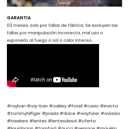
GARANTIA
03 meses, solo por fallas de fábrica. Se excluyen las
fallas por manipulación incorrecta, mal uso o
exponerlo al fuego o sol o calor intenso.
#rayban #ray-ban #oakley #fossil #casio #invicta
#tommyhilfiger #prada #dolce #wayfarer #aviador
#hawkers #lentes #lentesdesol #oferta
#liquidacion #tomford #gucci #versace #mauijim