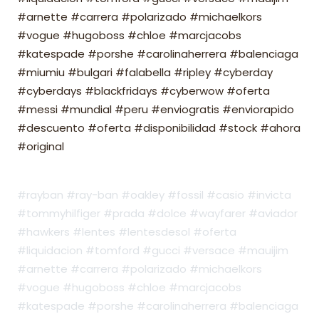
#arnette #carrera #polarizado #michaelkors
#vogue #hugoboss #chloe #marcjacobs
#katespade #porshe #carolinaherrera #balenciaga
#miumiu #bulgari #falabella #ripley #cyberday
#cyberdays #blackfridays #cyberwow #oferta
#messi #mundial #peru #enviogratis #enviorapido
#descuento #oferta #disponibilidad #stock #ahora
#original
#rayban #ray-ban #oakley #fossil #casio #invicta
#tommyhilfiger #prada #dolce #wayfarer #aviador
#hawkers #lentes #lentesdesol #oferta
#liquidacion #tomford #gucci #versace #mauijim
#arnette #carrera #polarizado #michaelkors
#vogue #hugoboss #chloe #marcjacobs
#katespade #porshe #carolinaherrera #balenciaga