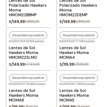
Lentes de Sol
Lentes de Sol
Polarizado Hawkers
Polarizado Hawkers
Moma
Moma
HMOM22BBMP
HMOM22DEMP
S/149,99
S/149,99
S/899,00
S/899,00
Disponible bajo pedido
Disponible bajo pedido
-80%
OFF
-80%
OFF
8436603561105
|
Hawkers
8436553677178
|
Hawkers
Agotado
Agotado
Lentes de Sol
Lentes de Sol
Hawkers Moma
Hawkers Moma
HMOM22SLM0
MOMA4
S/149,99
S/119,99
S/749,00
S/599,00
Disponible bajo pedido
Disponible bajo pedido
-80%
OFF
-80%
OFF
8436553677628
|
Hawkers
8436553677185
|
Hawkers
Agotado
Agotado
Lentes de Sol
Lentes de Sol
Hawkers Moma
Hawkers Moma
MOMA8
MOMA5
S/119,99
S/109,99
S/599,00
S/549,50