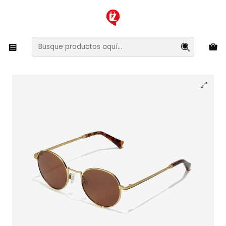
XMAS SALE ¡Compra antes de que la oferta termine!
Inicio
Ropa y Accesorios
Accesorios de Moda
Lentes y Accesorios
Lentes de Sol
Lentes de Sol Polarizado Hawkers Moma HMOM22DWMP