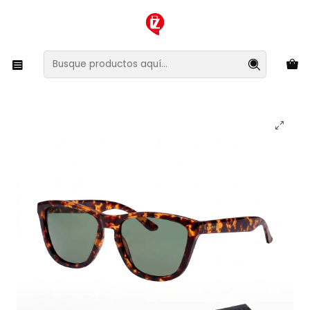
XMAS SALE ¡Compra antes de que la oferta termine!
Inicio
Ropa y Accesorios
Accesorios de Moda
Lentes y Accesorios
Lentes de Sol
Lentes de Sol Polarizado Hawkers One Colt HOCL22CETP
- Talla 53mm