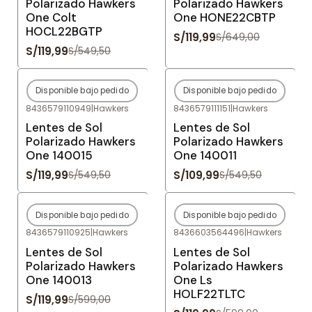
Polarizado Hawkers
Polarizado Hawkers
One Colt
One HONE22CBTP
HOCL22BGTP
S/119,99
S/649,00
S/119,99
S/549,50
Disponible bajo pedido
Disponible bajo pedido
-78%
OFF
-80%
OFF
8436579110949
|
Hawkers
8436579111151
|
Hawkers
Agotado
Agotado
Lentes de Sol
Lentes de Sol
Polarizado Hawkers
Polarizado Hawkers
One 140015
One 140011
S/119,99
S/109,99
S/549,50
S/549,50
Disponible bajo pedido
Disponible bajo pedido
-80%
OFF
-80%
OFF
8436579110925
|
Hawkers
8436603564496
|
Hawkers
Agotado
Agotado
Lentes de Sol
Lentes de Sol
Polarizado Hawkers
Polarizado Hawkers
One 140013
One Ls
HOLF22TLTC
S/119,99
S/599,00