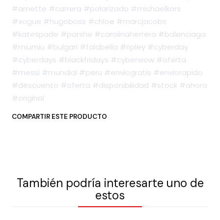
#arnette #carrera #polarizado #michaelkors
#vogue #hugoboss #chloe #marcjacobs
#katespade #porshe #carolinaherrera #balenciaga
#miumiu #bulgari #falabella #ripley #cyberday
#cyberdays #blackfridays #cyberwow #oferta
#messi #mundial #peru #enviogratis #enviorapido
#descuento #oferta #disponibilidad #stock #ahora
#original
COMPARTIR ESTE PRODUCTO
También podría interesarte uno de
estos