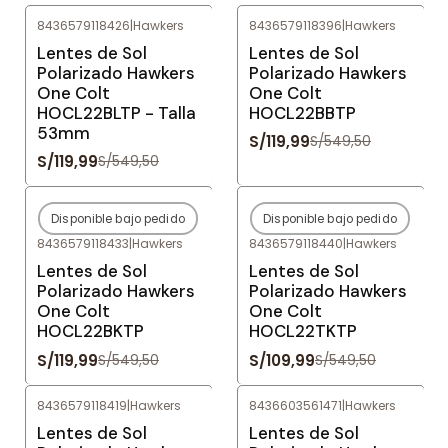
8436579118426
|
Hawkers
8436579118396
|
Hawkers
-78%
OFF
-78%
OFF
Lentes de Sol
Lentes de Sol
Polarizado Hawkers
Polarizado Hawkers
One Colt
One Colt
HOCL22BLTP - Talla
HOCL22BBTP
53mm
S/119,99
S/549,50
S/119,99
S/549,50
Disponible bajo pedido
Disponible bajo pedido
-78%
OFF
-80%
OFF
8436579118433
|
Hawkers
8436579118440
|
Hawkers
Agotado
Agotado
Lentes de Sol
Lentes de Sol
Polarizado Hawkers
Polarizado Hawkers
One Colt
One Colt
HOCL22BKTP
HOCL22TKTP
S/119,99
S/109,99
S/549,50
S/549,50
8436579118419
|
Hawkers
8436603561471
|
Hawkers
-78%
OFF
-82%
OFF
Lentes de Sol
Lentes de Sol