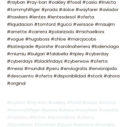
#rayban #ray-ban #oakley #fossil #casio #invicta
#tommyhilfiger #prada #dolce #wayfarer #aviador
#hawkers #lentes #lentesdesol #oferta
#liquidacion #tomford #gucci #versace #mauijim
#arnette #carrera #polarizado #michaelkors
#vogue #hugoboss #chloe #marcjacobs
#katespade #porshe #carolinaherrera #balenciaga
#miumiu #bulgari #falabella #ripley #cyberday
#cyberdays #blackfridays #cyberwow #oferta
#messi #mundial #peru #enviogratis #enviorapido
#descuento #oferta #disponibilidad #stock #ahora
#original
#rayban #ray-ban #oakley #fossil #casio #invicta
#tommyhilfiger #prada #dolce #wayfarer #aviador
#hawkers #lentes #lentesdesol #oferta
#liquidacion #tomford #gucci #versace #mauijim