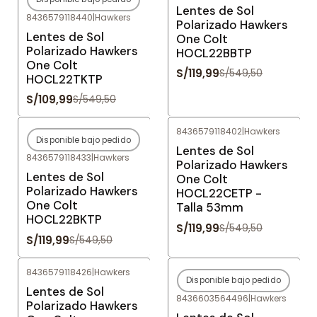
-80%
OFF
-78%
OFF
Lentes de Sol
8436579118440
|
Hawkers
Agotado
Polarizado Hawkers
Lentes de Sol
One Colt
Polarizado Hawkers
HOCL22BBTP
One Colt
S/119,99
S/549,50
HOCL22TKTP
S/109,99
S/549,50
8436579118402
|
Hawkers
Disponible bajo pedido
-78%
OFF
-78%
OFF
Lentes de Sol
8436579118433
|
Hawkers
Agotado
Polarizado Hawkers
Lentes de Sol
One Colt
Polarizado Hawkers
HOCL22CETP -
One Colt
Talla 53mm
HOCL22BKTP
S/119,99
S/549,50
S/119,99
S/549,50
8436579118426
|
Hawkers
Disponible bajo pedido
-78%
OFF
-80%
OFF
Lentes de Sol
8436603564496
|
Hawkers
Agotado
Polarizado Hawkers