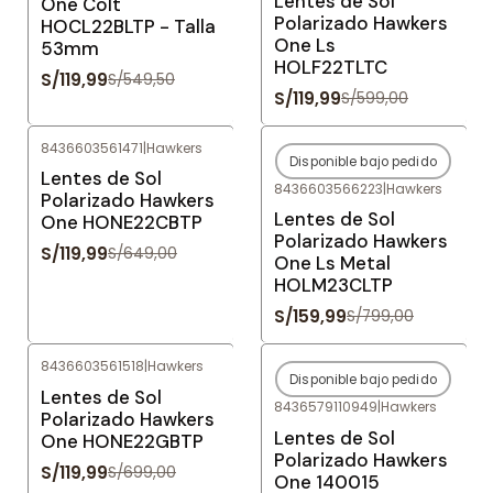
Lentes de Sol
One Colt
Polarizado Hawkers
HOCL22BLTP - Talla
One Ls
53mm
HOLF22TLTC
S/119,99
S/549,50
S/119,99
S/599,00
8436603561471
|
Hawkers
Disponible bajo pedido
-82%
OFF
-80%
OFF
Lentes de Sol
8436603566223
|
Hawkers
Agotado
Polarizado Hawkers
Lentes de Sol
One HONE22CBTP
Polarizado Hawkers
S/119,99
S/649,00
One Ls Metal
HOLM23CLTP
S/159,99
S/799,00
8436603561518
|
Hawkers
Disponible bajo pedido
-83%
OFF
-78%
OFF
Lentes de Sol
8436579110949
|
Hawkers
Agotado
Polarizado Hawkers
Lentes de Sol
One HONE22GBTP
Polarizado Hawkers
S/119,99
S/699,00
One 140015