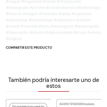
#vogue #hugoboss #chloe #marcjacobs
#katespade #porshe #carolinaherrera #balenciaga
#miumiu #bulgari #falabella #ripley #cyberday
#cyberdays #blackfridays #cyberwow #oferta
#messi #mundial #peru #enviogratis #enviorapido
#descuento #oferta #disponibilidad #stock #ahora
#original
COMPARTIR ESTE PRODUCTO
También podría interesarte uno de
estos
8436579118396
|
Hawkers
Disponible bajo pedido