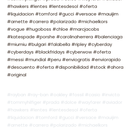
#hawkers #lentes #lentesdesol #oferta
#liquidacion #tomford #gucci #versace #mauijim
#arnette #carrera #polarizado #michaelkors
#vogue #hugoboss #chloe #marcjacobs
#katespade #porshe #carolinaherrera #balenciaga
#miumiu #bulgari #falabella #ripley #cyberday
#cyberdays #blackfridays #cyberwow #oferta
#messi #mundial #peru #enviogratis #enviorapido
#descuento #oferta #disponibilidad #stock #ahora
#original
#rayban #ray-ban #oakley #fossil #casio #invicta
#tommyhilfiger #prada #dolce #wayfarer #aviador
#hawkers #lentes #lentesdesol #oferta
#liquidacion #tomford #gucci #versace #mauijim
#arnette #carrera #polarizado #michaelkors