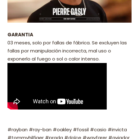
GARANTIA
03 meses, solo por fallas de fábrica. Se excluyen las
fallas por manipulación incorrecta, mal uso o
exponerlo al fuego o sol o calor intenso.
#rayban #ray-ban #oakley #fossil #casio #invicta
#tommyhilfiger #prada #dolce #wayfarer #aviador