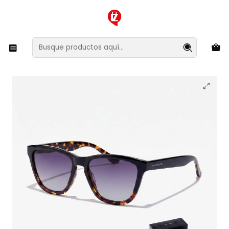
XMAS SALE ¡Compra antes de que la oferta termine!
Inicio
Ropa y Accesorios
Accesorios de Moda
Lentes y Accesorios
Lentes de Sol
Lentes de Sol Polarizado Hawkers One Colt HOCL22BGTP