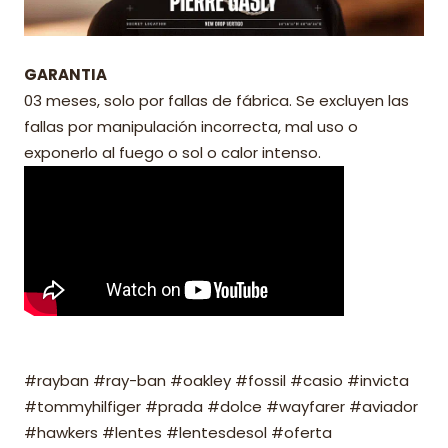
GARANTIA
03 meses, solo por fallas de fábrica. Se excluyen las
fallas por manipulación incorrecta, mal uso o
exponerlo al fuego o sol o calor intenso.
#rayban #ray-ban #oakley #fossil #casio #invicta
#tommyhilfiger #prada #dolce #wayfarer #aviador
#hawkers #lentes #lentesdesol #oferta