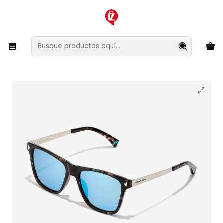
XMAS SALE ¡Compra antes de que la oferta termine!
Inicio
Ropa y Accesorios
Accesorios de Moda
Lentes y Accesorios
Lentes de Sol
Lentes de Sol Polarizado Hawkers One Ls Metal
HOLM23CLTP