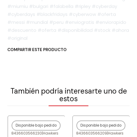
#miumiu #bulgari #falabella #ripley #cyberday
#cyberdays #blackfridays #cyberwow #oferta
#messi #mundial #peru #enviogratis #enviorapido
#descuento #oferta #disponibilidad #stock #ahora
#original
COMPARTIR ESTE PRODUCTO
También podría interesarte uno de
estos
Disponible bajo pedido
Disponible bajo pedido
-80%
OFF
-80%
OFF
8436603566230
|
Hawkers
8436603566209
|
Hawkers
Agotado
Agotado