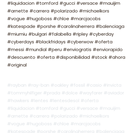
#liquidacion #tomford #gucci #versace #mauijim
#arnette #carrera #polarizado #michaelkors
#vogue #hugoboss #chloe #marcjacobs
#katespade #porshe #carolinaherrera #balenciaga
#miumiu #bulgari #falabella #ripley #cyberday
#cyberdays #blackfridays #cyberwow #oferta
#messi #mundial #peru #enviogratis #enviorapido
#descuento #oferta #disponibilidad #stock #ahora
#original
#rayban #ray-ban #oakley #fossil #casio #invicta
#tommyhilfiger #prada #dolce #wayfarer #aviador
#hawkers #lentes #lentesdesol #oferta
#liquidacion #tomford #gucci #versace #mauijim
#arnette #carrera #polarizado #michaelkors
#vogue #hugoboss #chloe #marcjacobs
#katespade #porshe #carolinaherrera #balenciaga