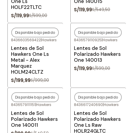
One Ls
One 140015
HOLF22TLTC
S/119,99
S/549,50
S/119,99
S/599,00
Disponible bajo pedido
Disponible bajo pedido
-80%
OFF
-80%
OFF
8436603569422
|
Hawkers
8436579110925
|
Hawkers
Agotado
Agotado
Lentes de Sol
Lentes de Sol
Hawkers One Ls
Polarizado Hawkers
Metal - Alex
One 140013
Marquez
S/119,99
S/599,00
HOLM24CLTZ
S/199,99
S/999,00
Disponible bajo pedido
Disponible bajo pedido
-80%
OFF
-80%
OFF
8436579111151
|
Hawkers
8436617240690
|
Hawkers
Agotado
Agotado
Lentes de Sol
Lentes de Sol
Polarizado Hawkers
Polarizado Hawkers
One 140011
One Ls Raw
HOLR24GLTC