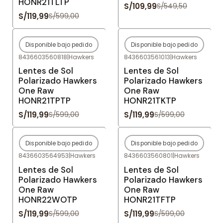
HONR21TLTP
S/109,99
S/549,50
S/119,99
S/599,00
Disponible bajo pedido
Disponible bajo pedido
-80%
OFF
-80%
OFF
8436603560818
|
Hawkers
8436603561013
|
Hawkers
Agotado
Agotado
Lentes de Sol
Lentes de Sol
Polarizado Hawkers
Polarizado Hawkers
One Raw
One Raw
HONR21TPTP
HONR21TKTP
S/119,99
S/119,99
S/599,00
S/599,00
Disponible bajo pedido
Disponible bajo pedido
-80%
OFF
-80%
OFF
8436603564953
|
Hawkers
8436603560801
|
Hawkers
Agotado
Agotado
Lentes de Sol
Lentes de Sol
Polarizado Hawkers
Polarizado Hawkers
One Raw
One Raw
HONR22WOTP
HONR21TFTP
S/119,99
S/119,99
S/599,00
S/599,00