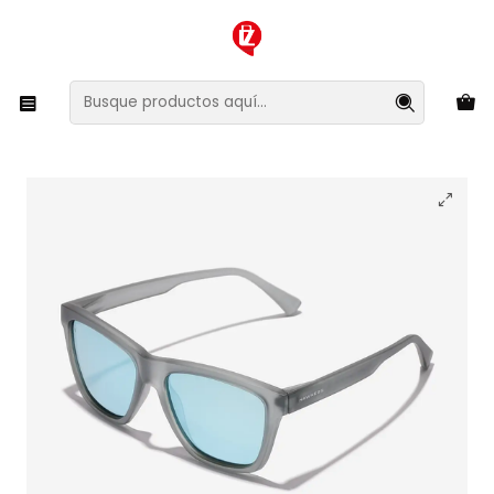
XMAS SALE ¡Compra antes de que la oferta termine!
Inicio
Ropa y Accesorios
Accesorios de Moda
Lentes y Accesorios
Lentes de Sol
Lentes de Sol Polarizado Hawkers One Ls Raw
HOLR24GLTC