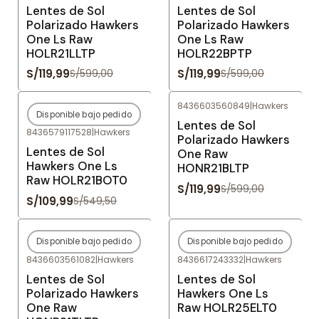
Lentes de Sol
Lentes de Sol
Polarizado Hawkers
Polarizado Hawkers
One Ls Raw
One Ls Raw
HOLR21LLTP
HOLR22BPTP
S/119,99
S/119,99
S/599,00
S/599,00
8436603560849
|
Hawkers
Disponible bajo pedido
-80%
OFF
-80%
OFF
Lentes de Sol
8436579117528
|
Hawkers
Agotado
Polarizado Hawkers
Lentes de Sol
One Raw
Hawkers One Ls
HONR21BLTP
Raw HOLR21BOT0
S/119,99
S/599,00
S/109,99
S/549,50
Disponible bajo pedido
Disponible bajo pedido
-80%
OFF
-80%
OFF
8436603561082
|
Hawkers
8436617243332
|
Hawkers
Agotado
Agotado
Lentes de Sol
Lentes de Sol
Polarizado Hawkers
Hawkers One Ls
One Raw
Raw HOLR25ELT0