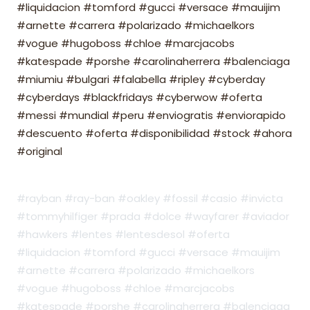
#liquidacion #tomford #gucci #versace #mauijim
#arnette #carrera #polarizado #michaelkors
#vogue #hugoboss #chloe #marcjacobs
#katespade #porshe #carolinaherrera #balenciaga
#miumiu #bulgari #falabella #ripley #cyberday
#cyberdays #blackfridays #cyberwow #oferta
#messi #mundial #peru #enviogratis #enviorapido
#descuento #oferta #disponibilidad #stock #ahora
#original
#rayban #ray-ban #oakley #fossil #casio #invicta
#tommyhilfiger #prada #dolce #wayfarer #aviador
#hawkers #lentes #lentesdesol #oferta
#liquidacion #tomford #gucci #versace #mauijim
#arnette #carrera #polarizado #michaelkors
#vogue #hugoboss #chloe #marcjacobs
#katespade #porshe #carolinaherrera #balenciaga