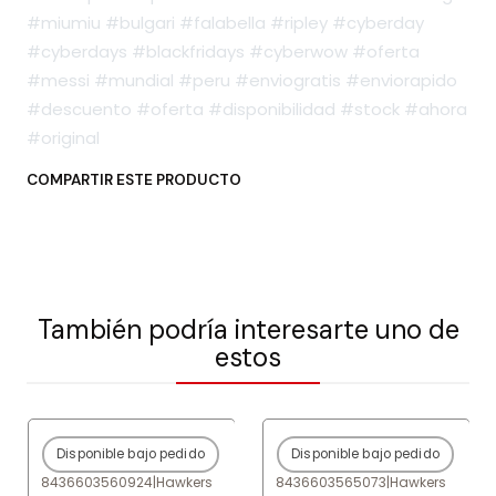
#miumiu #bulgari #falabella #ripley #cyberday
#cyberdays #blackfridays #cyberwow #oferta
#messi #mundial #peru #enviogratis #enviorapido
#descuento #oferta #disponibilidad #stock #ahora
#original
COMPARTIR ESTE PRODUCTO
También podría interesarte uno de
estos
Disponible bajo pedido
Disponible bajo pedido
-80%
OFF
-80%
OFF
8436603560924
|
Hawkers
8436603565073
|
Hawkers
Agotado
Agotado