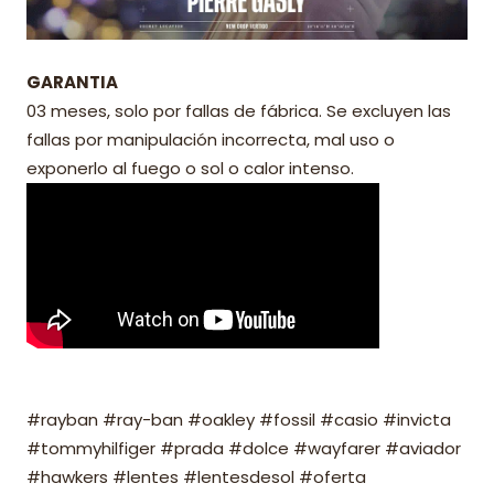
GARANTIA
03 meses, solo por fallas de fábrica. Se excluyen las
fallas por manipulación incorrecta, mal uso o
exponerlo al fuego o sol o calor intenso.
#rayban #ray-ban #oakley #fossil #casio #invicta
#tommyhilfiger #prada #dolce #wayfarer #aviador
#hawkers #lentes #lentesdesol #oferta