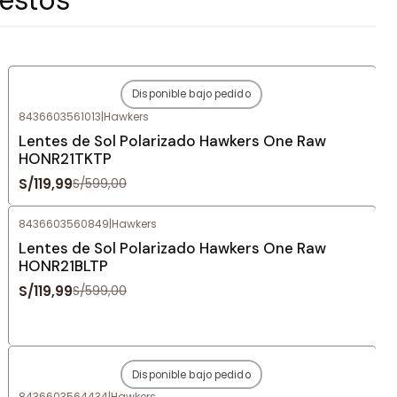
Disponible bajo pedido
-80%
OFF
8436603561013
|
Hawkers
Agotado
Lentes de Sol Polarizado Hawkers One Raw
HONR21TKTP
S/119,99
S/599,00
8436603560849
|
Hawkers
-80%
OFF
Lentes de Sol Polarizado Hawkers One Raw
HONR21BLTP
S/119,99
S/599,00
Disponible bajo pedido
-80%
OFF
8436603564434
|
Hawkers