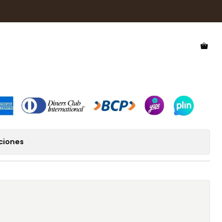
larizado Hawkers One Raw HONR21TFTP
 Polarizado Hawkers One Raw
ciones