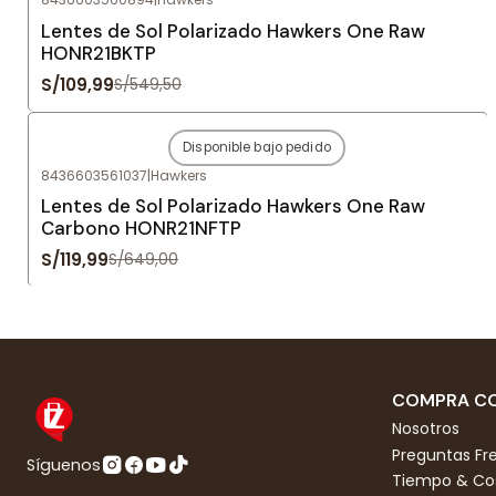
Agotado
Lentes de Sol Polarizado Hawkers One Raw
HONR21BKTP
S/109,99
S/549,50
Disponible bajo pedido
-82%
OFF
8436603561037
|
Hawkers
Agotado
Lentes de Sol Polarizado Hawkers One Raw
Carbono HONR21NFTP
S/119,99
S/649,00
COMPRA CO
Nosotros
Preguntas Fr
Síguenos
Tiempo & Cos