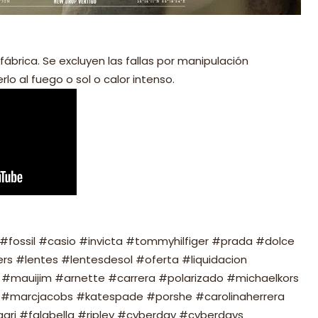
fábrica. Se excluyen las fallas por manipulación
lo al fuego o sol o calor intenso.
fossil #casio #invicta #tommyhilfiger #prada #dolce
s #lentes #lentesdesol #oferta #liquidacion
#mauijim #arnette #carrera #polarizado #michaelkors
#marcjacobs #katespade #porshe #carolinaherrera
ari #falabella #ripley #cyberday #cyberdays