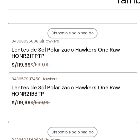
Disponible bajo pedido
-80%
OFF
8436603560818
|
Hawkers
Agotado
Lentes de Sol Polarizado Hawkers One Raw
HONR21TPTP
S/119,99
S/599,00
8436579117450
|
Hawkers
-80%
OFF
Lentes de Sol Polarizado Hawkers One Raw
HONR21BBTP
S/119,99
S/599,00
Disponible bajo pedido
-80%
OFF
8436603560894
|
Hawkers