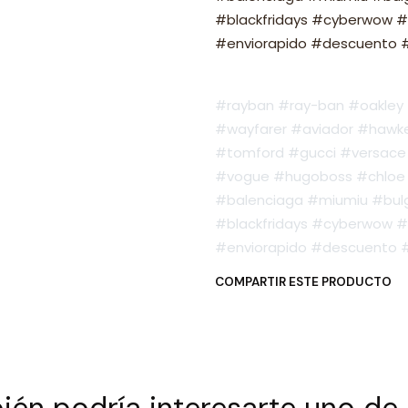
#blackfridays #cyberwow #
#enviorapido #descuento #o
#rayban #ray-ban #oakley #
#wayfarer #aviador #hawker
#tomford #gucci #versace 
#vogue #hugoboss #chloe 
#balenciaga #miumiu #bulg
#blackfridays #cyberwow #
#enviorapido #descuento #o
COMPARTIR ESTE PRODUCTO
én podría interesarte uno de