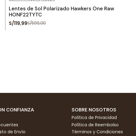
Agotado
Lentes de Sol Polarizado Hawkers One Raw
HONF22TYTC
S/119,99
S/599,00
N CONFIANZA
SOBRE NOSOTROS
Política de Privacidad
ecuentes
Política de Reembolso
to de Envío
Términos y Condiciones