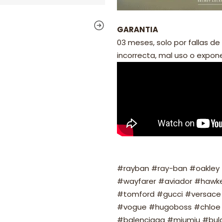
GARANTIA
03 meses, solo por fallas de 
incorrecta, mal uso o exponer
#rayban #ray-ban #oakley #
#wayfarer #aviador #hawker
#tomford #gucci #versace 
#vogue #hugoboss #chloe 
#balenciaga #miumiu #bulg