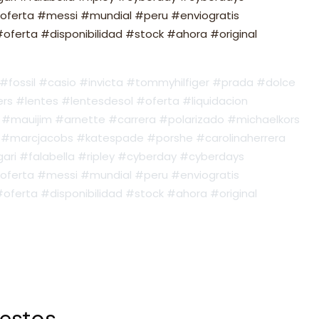
oferta #messi #mundial #peru #enviogratis
ferta #disponibilidad #stock #ahora #original
fossil #casio #invicta #tommyhilfiger #prada #dolce
s #lentes #lentesdesol #oferta #liquidacion
#mauijim #arnette #carrera #polarizado #michaelkors
#marcjacobs #katespade #porshe #carolinaherrera
ari #falabella #ripley #cyberday #cyberdays
oferta #messi #mundial #peru #enviogratis
ferta #disponibilidad #stock #ahora #original
 estos