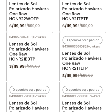
Lentes de Sol
Lentes de Sol
Polarizado Hawkers
Polarizado Hawkers
One Raw
One Raw
HONR22WOTP
HONR21TPTP
S/119,99
S/119,99
S/599,00
S/599,00
8436579117450
|
Hawkers
Disponible bajo pedido
-80%
OFF
-80%
OFF
Lentes de Sol
8436603561082
|
Hawkers
Agotado
Polarizado Hawkers
Lentes de Sol
One Raw
Polarizado Hawkers
HONR21BBTP
One Raw
S/119,99
S/599,00
HONR21TLTP
S/119,99
S/599,00
Disponible bajo pedido
Disponible bajo pedido
-80%
OFF
-80%
OFF
8436603561013
|
Hawkers
8436603560801
|
Hawkers
Agotado
Agotado
Lentes de Sol
Lentes de Sol
Polarizado Hawkers
Polarizado Hawkers