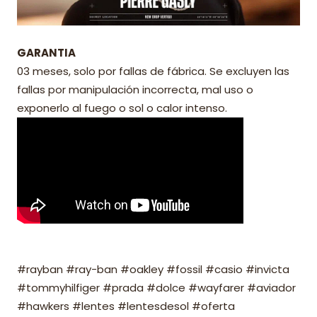
GARANTIA
03 meses, solo por fallas de fábrica. Se excluyen las
fallas por manipulación incorrecta, mal uso o
exponerlo al fuego o sol o calor intenso.
#rayban #ray-ban #oakley #fossil #casio #invicta
#tommyhilfiger #prada #dolce #wayfarer #aviador
#hawkers #lentes #lentesdesol #oferta