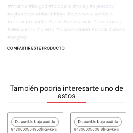
#miumiu #bulgari #falabella #ripley #cyberday
#cyberdays #blackfridays #cyberwow #oferta
#messi #mundial #peru #enviogratis #enviorapido
#descuento #oferta #disponibilidad #stock #ahora
#original
COMPARTIR ESTE PRODUCTO
También podría interesarte uno de
estos
Disponible bajo pedido
Disponible bajo pedido
-80%
OFF
-80%
OFF
8436603564953
|
Hawkers
8436603560818
|
Hawkers
Agotado
Agotado