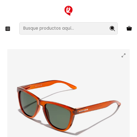
XMAS SALE ¡Compra antes de que la oferta termine!
Inicio
Ropa y Accesorios
Accesorios de Moda
Lentes y Accesorios
Lentes de Sol
Lentes de Sol Polarizado Hawkers One Raw
HONR24WETC