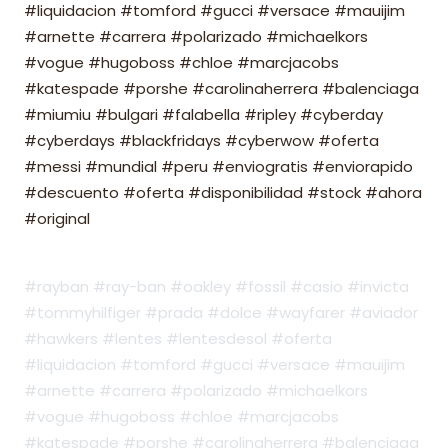
#liquidacion #tomford #gucci #versace #mauijim
#arnette #carrera #polarizado #michaelkors
#vogue #hugoboss #chloe #marcjacobs
#katespade #porshe #carolinaherrera #balenciaga
#miumiu #bulgari #falabella #ripley #cyberday
#cyberdays #blackfridays #cyberwow #oferta
#messi #mundial #peru #enviogratis #enviorapido
#descuento #oferta #disponibilidad #stock #ahora
#original
#rayban #ray-ban #oakley #fossil #casio #invicta
#tommyhilfiger #prada #dolce #wayfarer #aviador
#hawkers #lentes #lentesdesol #oferta
#liquidacion #tomford #gucci #versace #mauijim
#arnette #carrera #polarizado #michaelkors
#vogue #hugoboss #chloe #marcjacobs
#katespade #porshe #carolinaherrera #balenciaga