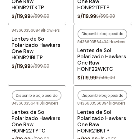
One Raw
One Raw
HONR21TKTP
HONR21TFTP
S/119,99
S/119,99
S/599,00
S/599,00
8436603560849
|
Hawkers
Disponible bajo pedido
-80%
OFF
-80%
OFF
Lentes de Sol
8436603564434
|
Hawkers
Agotado
Polarizado Hawkers
Lentes de Sol
One Raw
Polarizado Hawkers
HONR21BLTP
One Raw
S/119,99
S/599,00
HONF22WKTC
S/119,99
S/599,00
Disponible bajo pedido
Disponible bajo pedido
-80%
OFF
-80%
OFF
8436603564410
|
Hawkers
8436603560894
|
Hawkers
Agotado
Agotado
Lentes de Sol
Lentes de Sol
Polarizado Hawkers
Polarizado Hawkers
One Raw
One Raw
HONF22TYTC
HONR21BKTP