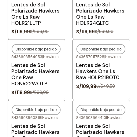
Lentes de Sol
Lentes de Sol
Polarizado Hawkers
Polarizado Hawkers
One Ls Raw
One Ls Raw
HOLR21LLTP
HOLR24GLTC
S/119,99
S/119,99
S/599,00
S/599,00
Disponible bajo pedido
Disponible bajo pedido
-80%
OFF
-80%
OFF
8436603564953
|
Hawkers
8436579117528
|
Hawkers
Agotado
Agotado
Lentes de Sol
Lentes de Sol
Polarizado Hawkers
Hawkers One Ls
One Raw
Raw HOLR21BOT0
HONR22WOTP
S/109,99
S/549,50
S/119,99
S/599,00
Disponible bajo pedido
Disponible bajo pedido
-80%
OFF
-80%
OFF
8436603560818
|
Hawkers
8436603564410
|
Hawkers
Agotado
Agotado
Lentes de Sol
Lentes de Sol
Polarizado Hawkers
Polarizado Hawkers