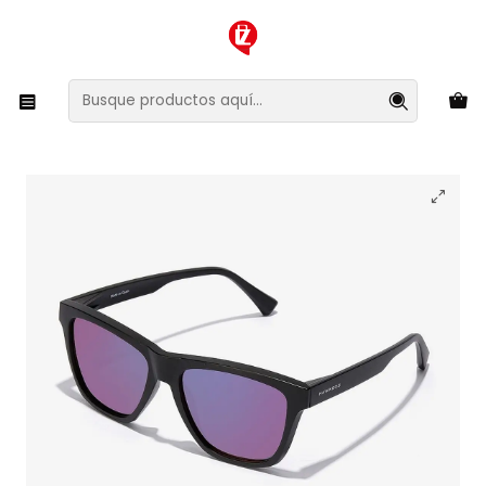
XMAS SALE ¡Compra antes de que la oferta termine!
Inicio
Ropa y Accesorios
Accesorios de Moda
Lentes y Accesorios
Lentes de Sol
Lentes de Sol Polarizado Hawkers One Ls Raw
HOLR22BPTP