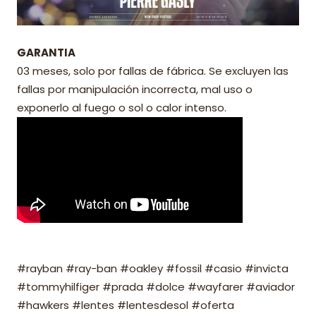
GARANTIA
03 meses, solo por fallas de fábrica. Se excluyen las
fallas por manipulación incorrecta, mal uso o
exponerlo al fuego o sol o calor intenso.
#rayban #ray-ban #oakley #fossil #casio #invicta
#tommyhilfiger #prada #dolce #wayfarer #aviador
#hawkers #lentes #lentesdesol #oferta