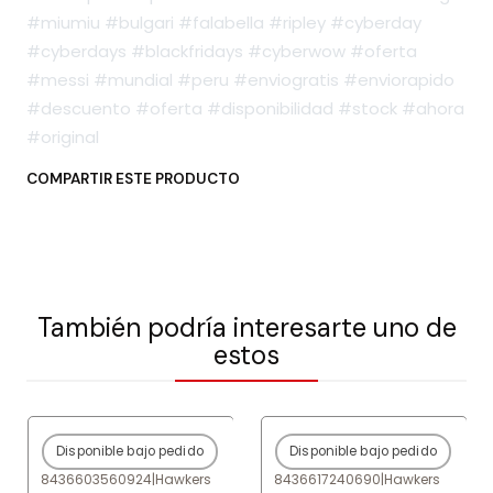
#miumiu #bulgari #falabella #ripley #cyberday
#cyberdays #blackfridays #cyberwow #oferta
#messi #mundial #peru #enviogratis #enviorapido
#descuento #oferta #disponibilidad #stock #ahora
#original
COMPARTIR ESTE PRODUCTO
También podría interesarte uno de
estos
Disponible bajo pedido
Disponible bajo pedido
-80%
OFF
-80%
OFF
8436603560924
|
Hawkers
8436617240690
|
Hawkers
Agotado
Agotado