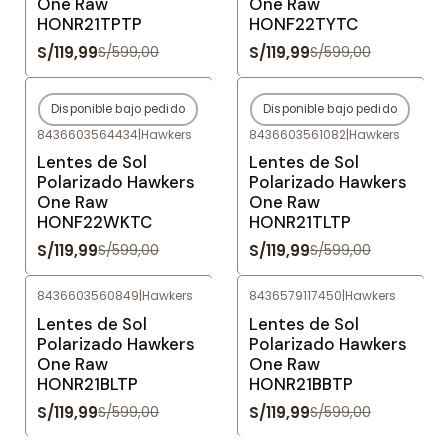
One Raw
One Raw
HONR21TPTP
HONF22TYTC
S/119,99
S/119,99
S/599,00
S/599,00
Disponible bajo pedido
Disponible bajo pedido
-80%
OFF
-80%
OFF
8436603564434
|
Hawkers
8436603561082
|
Hawkers
Agotado
Agotado
Lentes de Sol
Lentes de Sol
Polarizado Hawkers
Polarizado Hawkers
One Raw
One Raw
HONF22WKTC
HONR21TLTP
S/119,99
S/119,99
S/599,00
S/599,00
8436603560849
|
Hawkers
8436579117450
|
Hawkers
-80%
OFF
-80%
OFF
Lentes de Sol
Lentes de Sol
Polarizado Hawkers
Polarizado Hawkers
One Raw
One Raw
HONR21BLTP
HONR21BBTP
S/119,99
S/119,99
S/599,00
S/599,00