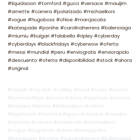
#liquidacion #tomford #gucci #versace #mauijim
#arnette #carrera #polarizado #michaelkors
#vogue #hugoboss #chloe #marcjacobs
#katespade #porshe #carolinaherrera #balenciaga
#miumiu #bulgari #falabella #ripley #cyberday
#cyberdays #blackfridays #cyberwow #oferta
#messi #mundial #peru #enviogratis #enviorapido
#descuento #oferta #disponibilidad #stock #ahora
#original
#rayban #ray-ban #oakley #fossil #casio #invicta
#tommyhilfiger #prada #dolce #wayfarer #aviador
#hawkers #lentes #lentesdesol #oferta
#liquidacion #tomford #gucci #versace #mauijim
#arnette #carrera #polarizado #michaelkors
#vogue #hugoboss #chloe #marcjacobs
#katespade #porshe #carolinaherrera #balenciaga