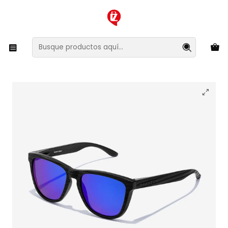
XMAS SALE ¡Compra antes de que la oferta termine!
Inicio
Ropa y Accesorios
Accesorios de Moda
Lentes y Accesorios
Lentes de Sol
Lentes de Sol Polarizado Hawkers One Raw Carbono
HONR21NLTP