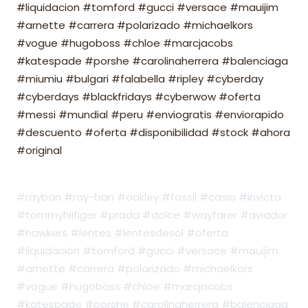
#liquidacion #tomford #gucci #versace #mauijim
#arnette #carrera #polarizado #michaelkors
#vogue #hugoboss #chloe #marcjacobs
#katespade #porshe #carolinaherrera #balenciaga
#miumiu #bulgari #falabella #ripley #cyberday
#cyberdays #blackfridays #cyberwow #oferta
#messi #mundial #peru #enviogratis #enviorapido
#descuento #oferta #disponibilidad #stock #ahora
#original
#rayban #ray-ban #oakley #fossil #casio #invicta
#tommyhilfiger #prada #dolce #wayfarer #aviador
#hawkers #lentes #lentesdesol #oferta
#liquidacion #tomford #gucci #versace #mauijim
#arnette #carrera #polarizado #michaelkors
#vogue #hugoboss #chloe #marcjacobs
#katespade #porshe #carolinaherrera #balenciaga