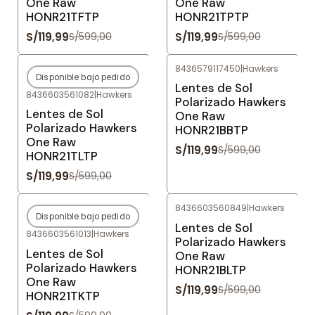
One Raw
One Raw
HONR21TFTP
HONR21TPTP
S/119,99
S/119,99
S/599,00
S/599,00
8436579117450
|
Hawkers
Disponible bajo pedido
-80%
OFF
-80%
OFF
Lentes de Sol
8436603561082
|
Hawkers
Agotado
Polarizado Hawkers
Lentes de Sol
One Raw
Polarizado Hawkers
HONR21BBTP
One Raw
S/119,99
S/599,00
HONR21TLTP
S/119,99
S/599,00
8436603560849
|
Hawkers
Disponible bajo pedido
-80%
OFF
-80%
OFF
Lentes de Sol
8436603561013
|
Hawkers
Agotado
Polarizado Hawkers
Lentes de Sol
One Raw
Polarizado Hawkers
HONR21BLTP
One Raw
S/119,99
S/599,00
HONR21TKTP