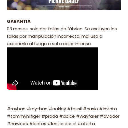
GARANTIA
03 meses, solo por fallas de fábrica. Se excluyen las
fallas por manipulación incorrecta, mal uso o
exponerlo al fuego o sol o calor intenso.
#rayban #ray-ban #oakley #fossil #casio #invicta
#tommyhilfiger #prada #dolce #wayfarer #aviador
#hawkers #lentes #lentesdesol #oferta