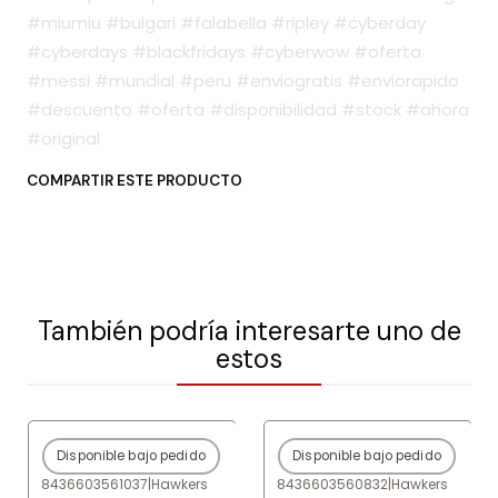
#miumiu #bulgari #falabella #ripley #cyberday
#cyberdays #blackfridays #cyberwow #oferta
#messi #mundial #peru #enviogratis #enviorapido
#descuento #oferta #disponibilidad #stock #ahora
#original
COMPARTIR ESTE PRODUCTO
También podría interesarte uno de
estos
Disponible bajo pedido
Disponible bajo pedido
-82%
OFF
-80%
OFF
8436603561037
|
Hawkers
8436603560832
|
Hawkers
Agotado
Agotado