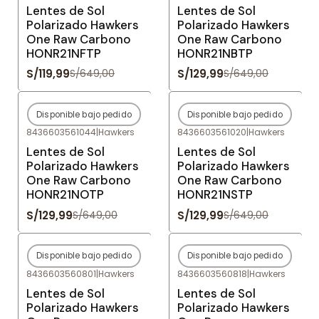
Lentes de Sol
Lentes de Sol
Polarizado Hawkers
Polarizado Hawkers
One Raw Carbono
One Raw Carbono
HONR21NFTP
HONR21NBTP
S/119,99
S/129,99
S/649,00
S/649,00
Disponible bajo pedido
Disponible bajo pedido
-80%
OFF
-80%
OFF
8436603561044
|
Hawkers
8436603561020
|
Hawkers
Agotado
Agotado
Lentes de Sol
Lentes de Sol
Polarizado Hawkers
Polarizado Hawkers
One Raw Carbono
One Raw Carbono
HONR21NOTP
HONR21NSTP
S/129,99
S/129,99
S/649,00
S/649,00
Disponible bajo pedido
Disponible bajo pedido
-80%
OFF
-80%
OFF
8436603560801
|
Hawkers
8436603560818
|
Hawkers
Agotado
Agotado
Lentes de Sol
Lentes de Sol
Polarizado Hawkers
Polarizado Hawkers