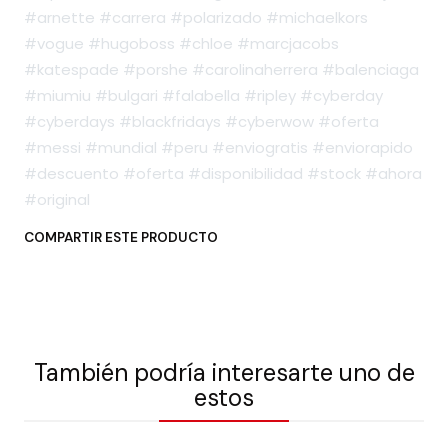
#arnette #carrera #polarizado #michaelkors
#vogue #hugoboss #chloe #marcjacobs
#katespade #porshe #carolinaherrera #balenciaga
#miumiu #bulgari #falabella #ripley #cyberday
#cyberdays #blackfridays #cyberwow #oferta
#messi #mundial #peru #enviogratis #enviorapido
#descuento #oferta #disponibilidad #stock #ahora
#original
COMPARTIR ESTE PRODUCTO
También podría interesarte uno de
estos