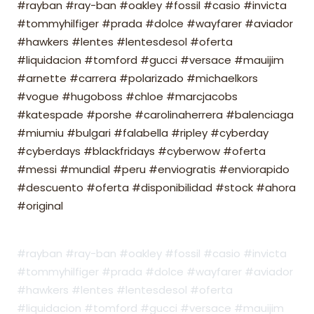
#rayban #ray-ban #oakley #fossil #casio #invicta
#tommyhilfiger #prada #dolce #wayfarer #aviador
#hawkers #lentes #lentesdesol #oferta
#liquidacion #tomford #gucci #versace #mauijim
#arnette #carrera #polarizado #michaelkors
#vogue #hugoboss #chloe #marcjacobs
#katespade #porshe #carolinaherrera #balenciaga
#miumiu #bulgari #falabella #ripley #cyberday
#cyberdays #blackfridays #cyberwow #oferta
#messi #mundial #peru #enviogratis #enviorapido
#descuento #oferta #disponibilidad #stock #ahora
#original
#rayban #ray-ban #oakley #fossil #casio #invicta
#tommyhilfiger #prada #dolce #wayfarer #aviador
#hawkers #lentes #lentesdesol #oferta
#liquidacion #tomford #gucci #versace #mauijim