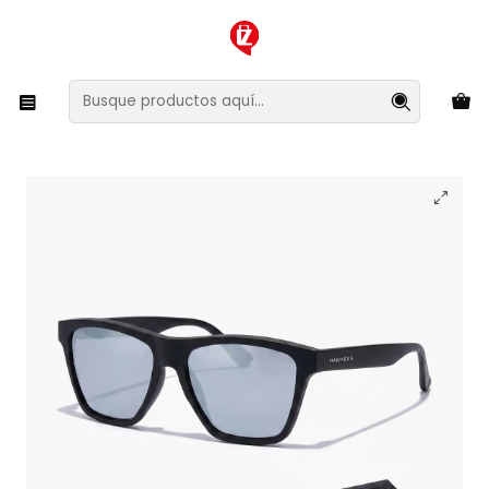
XMAS SALE ¡Compra antes de que la oferta termine!
Inicio
Ropa y Accesorios
Accesorios de Moda
Lentes y Accesorios
Lentes de Sol
Lentes De Sol Hawkers One Ls Raw Black Chrome
HOLR21BLTO - Talla 54mm