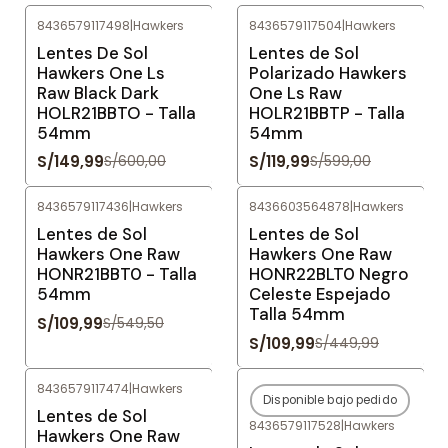
8436579117498
|
Hawkers
8436579117504
|
Hawkers
-75%
OFF
-80%
OFF
Lentes De Sol
Lentes de Sol
Hawkers One Ls
Polarizado Hawkers
Raw Black Dark
One Ls Raw
HOLR21BBTO - Talla
HOLR21BBTP - Talla
54mm
54mm
S/149,99
S/119,99
S/600,00
S/599,00
8436579117436
|
Hawkers
8436603564878
|
Hawkers
-80%
OFF
-76%
OFF
Lentes de Sol
Lentes de Sol
Hawkers One Raw
Hawkers One Raw
HONR21BBT0 - Talla
HONR22BLT0 Negro
54mm
Celeste Espejado
Talla 54mm
S/109,99
S/549,50
S/109,99
S/449,99
8436579117474
|
Hawkers
Disponible bajo pedido
-76%
OFF
-80%
OFF
Lentes de Sol
8436579117528
|
Hawkers
Agotado
Hawkers One Raw