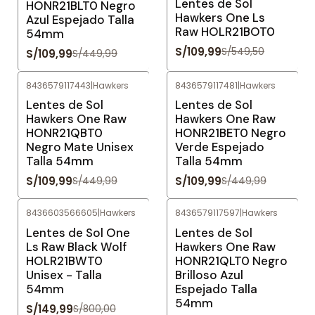
Lentes de Sol
HONR21BLT0 Negro
Hawkers One Ls
Azul Espejado Talla
Raw HOLR21BOT0
54mm
S/109,99
S/549,50
S/109,99
S/449,99
8436579117443
|
Hawkers
8436579117481
|
Hawkers
-76%
OFF
-76%
OFF
Lentes de Sol
Lentes de Sol
Hawkers One Raw
Hawkers One Raw
HONR21QBT0
HONR21BET0 Negro
Negro Mate Unisex
Verde Espejado
Talla 54mm
Talla 54mm
S/109,99
S/109,99
S/449,99
S/449,99
8436603566605
|
Hawkers
8436579117597
|
Hawkers
-81%
OFF
-76%
OFF
Lentes de Sol One
Lentes de Sol
Ls Raw Black Wolf
Hawkers One Raw
HOLR21BWT0
HONR21QLT0 Negro
Unisex - Talla
Brilloso Azul
54mm
Espejado Talla
54mm
S/149,99
S/800,00