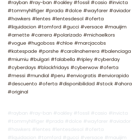
#rayban #ray-ban #oakley #fossil #casio #invicta
#tommyhilfiger #prada #dolce #wayfarer #aviador
#hawkers #lentes #lentesdesol #oferta
#liquidacion #tomford #gucci #versace #mauijim
#arnette #carrera #polarizado #michaelkors
#vogue #hugoboss #chloe #marcjacobs
#katespade #porshe #carolinaherrera #balenciaga
#miumiu #bulgari #falabella #ripley #cyberday
#cyberdays #blackfridays #cyberwow #oferta
#messi #mundial #peru #enviogratis #enviorapido
#descuento #oferta #disponibilidad #stock #ahora
#original
#rayban #ray-ban #oakley #fossil #casio #invicta
#tommyhilfiger #prada #dolce #wayfarer #aviador
#hawkers #lentes #lentesdesol #oferta
#liquidacion #tomford #gucci #versace #mauijim