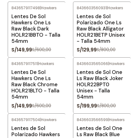
8436579117498
|
Hawkers
8436603560931
|
Hawkers
-75%
OFF
-84%
OFF
Lentes De Sol
Lentes de Sol
Hawkers One Ls
Polarizado One Ls
Raw Black Dark
Raw Black Alligator
HOLR21BBTO - Talla
HOLR21BETP Unisex
54mm
- Talla 54mm
S/149,99
S/129,99
S/600,00
S/800,00
8436579117511
|
Hawkers
8436603565066
|
Hawkers
-75%
OFF
-75%
OFF
Lentes De Sol
Lentes de Sol One
Hawkers One Ls
Ls Raw Black Joker
Raw Black Chrome
HOLR22BPT0
HOLR21BLTO - Talla
Unisex - Talla
54mm
54mm
S/149,99
S/199,99
S/600,00
S/800,00
8436579117504
|
Hawkers
8436603566599
|
Hawkers
-80%
OFF
-81%
OFF
Lentes de Sol
Lentes de Sol One
Polarizado Hawkers
Ls Raw Black Blue