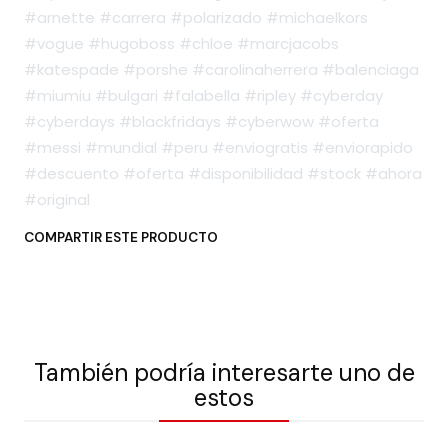
#arnette #carrera #polarizado #michaelkors
#vogue #hugoboss #chloe #marcjacobs
#katespade #porshe #carolinaherrera #balenciaga
#miumiu #bulgari #falabella #ripley #cyberday
#cyberdays #blackfridays #cyberwow #oferta
#messi #mundial #peru #enviogratis #enviorapido
#descuento #oferta #disponibilidad #stock #ahora
#original
COMPARTIR ESTE PRODUCTO
También podría interesarte uno de
estos