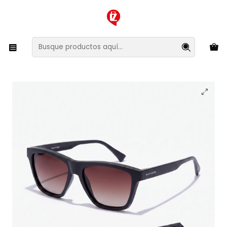
XMAS SALE ¡Compra antes de que la oferta termine!
Inicio
Ropa y Accesorios
Accesorios de Moda
Lentes y Accesorios
Lentes de Sol
Lentes de Sol One Ls Raw Black Wolf HOLR21BWT0 Unisex
- Talla 54mm