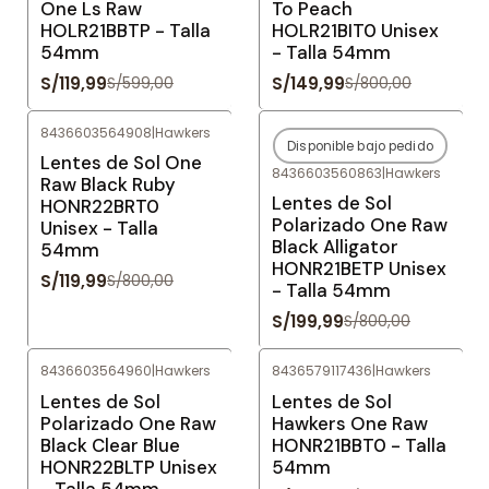
One Ls Raw
To Peach
HOLR21BBTP - Talla
HOLR21BIT0 Unisex
54mm
- Talla 54mm
S/119,99
S/149,99
S/599,00
S/800,00
8436603564908
|
Hawkers
Disponible bajo pedido
-85%
OFF
-75%
OFF
Lentes de Sol One
8436603560863
|
Hawkers
Agotado
Raw Black Ruby
Lentes de Sol
HONR22BRT0
Polarizado One Raw
Unisex - Talla
Black Alligator
54mm
HONR21BETP Unisex
S/119,99
S/800,00
- Talla 54mm
S/199,99
S/800,00
8436603564960
|
Hawkers
8436579117436
|
Hawkers
-85%
OFF
-80%
OFF
Lentes de Sol
Lentes de Sol
Polarizado One Raw
Hawkers One Raw
Black Clear Blue
HONR21BBT0 - Talla
HONR22BLTP Unisex
54mm
- Talla 54mm