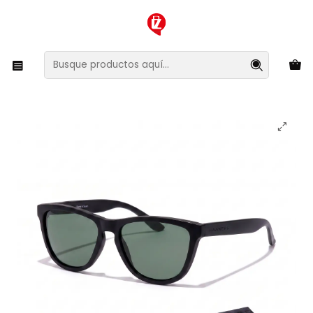
XMAS SALE ¡Compra antes de que la oferta termine!
Inicio
Ropa y Accesorios
Accesorios de Moda
Lentes y Accesorios
Lentes de Sol
Lentes de Sol Polarizado One Raw Black Alligator
HONR21BETP Unisex - Talla 54mm