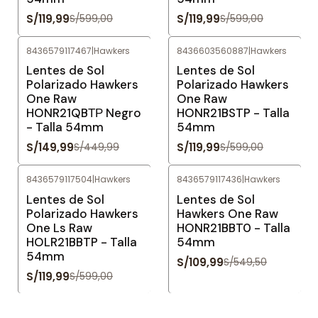
S/119,99
S/119,99
S/599,00
S/599,00
8436579117467
|
Hawkers
8436603560887
|
Hawkers
-67%
OFF
-80%
OFF
Lentes de Sol
Lentes de Sol
Polarizado Hawkers
Polarizado Hawkers
One Raw
One Raw
HONR21QBТР Negro
HONR21BSTP - Talla
- Talla 54mm
54mm
S/149,99
S/119,99
S/449,99
S/599,00
8436579117504
|
Hawkers
8436579117436
|
Hawkers
-80%
OFF
-80%
OFF
Lentes de Sol
Lentes de Sol
Polarizado Hawkers
Hawkers One Raw
One Ls Raw
HONR21BBT0 - Talla
HOLR21BBTP - Talla
54mm
54mm
S/109,99
S/549,50
S/119,99
S/599,00