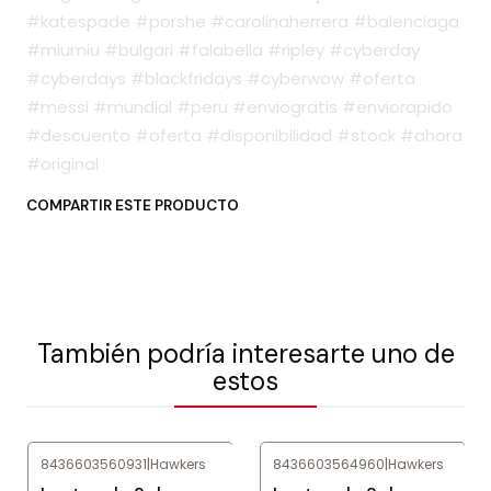
#katespade #porshe #carolinaherrera #balenciaga
#miumiu #bulgari #falabella #ripley #cyberday
#cyberdays #blackfridays #cyberwow #oferta
#messi #mundial #peru #enviogratis #enviorapido
#descuento #oferta #disponibilidad #stock #ahora
#original
COMPARTIR ESTE PRODUCTO
También podría interesarte uno de
estos
8436603560931
|
Hawkers
8436603564960
|
Hawkers
-84%
OFF
-85%
OFF