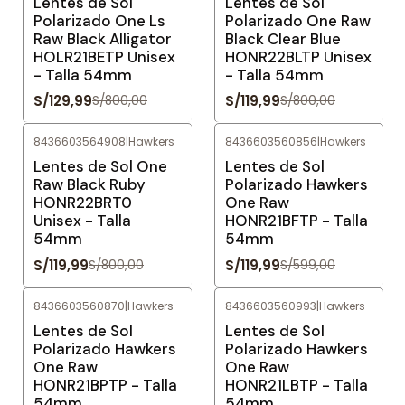
Lentes de Sol
Lentes de Sol
Polarizado One Ls
Polarizado One Raw
Raw Black Alligator
Black Clear Blue
HOLR21BETP Unisex
HONR22BLTP Unisex
- Talla 54mm
- Talla 54mm
S/129,99
S/119,99
S/800,00
S/800,00
8436603564908
|
Hawkers
8436603560856
|
Hawkers
-85%
OFF
-80%
OFF
Lentes de Sol One
Lentes de Sol
Raw Black Ruby
Polarizado Hawkers
HONR22BRT0
One Raw
Unisex - Talla
HONR21BFTP - Talla
54mm
54mm
S/119,99
S/119,99
S/800,00
S/599,00
8436603560870
|
Hawkers
8436603560993
|
Hawkers
-80%
OFF
-80%
OFF
Lentes de Sol
Lentes de Sol
Polarizado Hawkers
Polarizado Hawkers
One Raw
One Raw
HONR21BPTP - Talla
HONR21LBTP - Talla
54mm
54mm