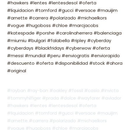
#hawkers #lentes #lentesdesol #oferta
#liquidacion #tomford #gucci #versace #mauijim
#arnette #carrera #polarizado #michaelkors
#vogue #hugoboss #chloe #marcjacobs
#katespade #porshe #carolinaherrera #balenciaga
#miumiu #bulgari #falabella #ripley #cyberday
#cyberdays #blackfridays #cyberwow #oferta
#messi #mundial #peru #enviogratis #enviorapido
#descuento #oferta #disponibilidad #stock #ahora
#original
#rayban #ray-ban #oakley #fossil #casio #invicta
#tommyhilfiger #prada #dolce #wayfarer #aviador
#hawkers #lentes #lentesdesol #oferta
#liquidacion #tomford #gucci #versace #mauijim
#arnette #carrera #polarizado #michaelkors
#vogue #hugoboss #chloe #marcjacobs