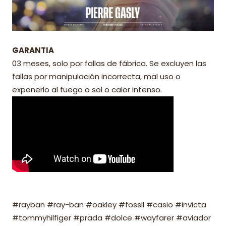
GARANTIA
03 meses, solo por fallas de fábrica. Se excluyen las
fallas por manipulación incorrecta, mal uso o
exponerlo al fuego o sol o calor intenso.
#rayban #ray-ban #oakley #fossil #casio #invicta
#tommyhilfiger #prada #dolce #wayfarer #aviador