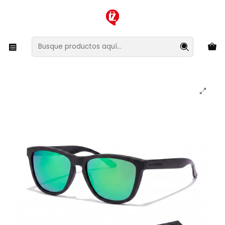
XMAS SALE ¡Compra antes de que la oferta termine!
Inicio
Ropa y Accesorios
Accesorios de Moda
Lentes y Accesorios
Lentes de Sol
Lentes de Sol Polarizado Hawkers One Raw HONR21BFTP
- Talla 54mm