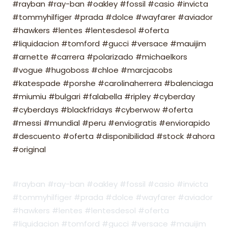
#rayban #ray-ban #oakley #fossil #casio #invicta
#tommyhilfiger #prada #dolce #wayfarer #aviador
#hawkers #lentes #lentesdesol #oferta
#liquidacion #tomford #gucci #versace #mauijim
#arnette #carrera #polarizado #michaelkors
#vogue #hugoboss #chloe #marcjacobs
#katespade #porshe #carolinaherrera #balenciaga
#miumiu #bulgari #falabella #ripley #cyberday
#cyberdays #blackfridays #cyberwow #oferta
#messi #mundial #peru #enviogratis #enviorapido
#descuento #oferta #disponibilidad #stock #ahora
#original
#rayban #ray-ban #oakley #fossil #casio #invicta
#tommyhilfiger #prada #dolce #wayfarer #aviador
#hawkers #lentes #lentesdesol #oferta
#liquidacion #tomford #gucci #versace #mauijim