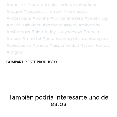
#arnette #carrera #polarizado #michaelkors
#vogue #hugoboss #chloe #marcjacobs
#katespade #porshe #carolinaherrera #balenciaga
#miumiu #bulgari #falabella #ripley #cyberday
#cyberdays #blackfridays #cyberwow #oferta
#messi #mundial #peru #enviogratis #enviorapido
#descuento #oferta #disponibilidad #stock #ahora
#original
COMPARTIR ESTE PRODUCTO
También podría interesarte uno de
estos