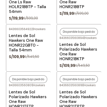
One Ls Raw
One Raw
HOLR21BBTP - Talla
HONR21BBTP
54mm
S/119,99
S/599,00
S/119,99
S/599,00
8436603564922
|
Hawkers
Disponible bajo pedido
-80%
OFF
-80%
OFF
Lentes de Sol
8436603560894
|
Hawkers
Agotado
Hawkers One Raw
Lentes de Sol
HONR22GBT0 -
Polarizado Hawkers
Talla 54mm
One Raw
S/109,99
S/549,50
HONR21BKTP
S/109,99
S/549,50
Disponible bajo pedido
Disponible bajo pedido
-80%
OFF
-80%
OFF
8436603560801
|
Hawkers
8436603560818
|
Hawkers
Agotado
Agotado
Lentes de Sol
Lentes de Sol
Polarizado Hawkers
Polarizado Hawkers
One Raw
One Raw
HONR21TFTP
HONR21TPTP