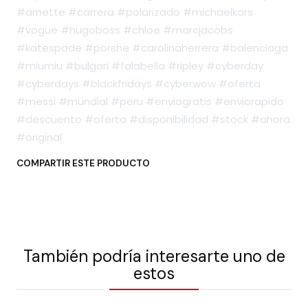
#arnette #carrera #polarizado #michaelkors
#vogue #hugoboss #chloe #marcjacobs
#katespade #porshe #carolinaherrera #balenciaga
#miumiu #bulgari #falabella #ripley #cyberday
#cyberdays #blackfridays #cyberwow #oferta
#messi #mundial #peru #enviogratis #enviorapido
#descuento #oferta #disponibilidad #stock #ahora
#original
COMPARTIR ESTE PRODUCTO
También podría interesarte uno de
estos