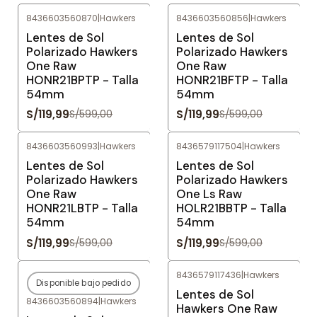
8436603560870
|
Hawkers
8436603560856
|
Hawkers
-80%
OFF
-80%
OFF
Lentes de Sol
Lentes de Sol
Polarizado Hawkers
Polarizado Hawkers
One Raw
One Raw
HONR21BPTP - Talla
HONR21BFTP - Talla
54mm
54mm
S/119,99
S/119,99
S/599,00
S/599,00
8436603560993
|
Hawkers
8436579117504
|
Hawkers
-80%
OFF
-80%
OFF
Lentes de Sol
Lentes de Sol
Polarizado Hawkers
Polarizado Hawkers
One Raw
One Ls Raw
HONR21LBTP - Talla
HOLR21BBTP - Talla
54mm
54mm
S/119,99
S/119,99
S/599,00
S/599,00
8436579117436
|
Hawkers
Disponible bajo pedido
-80%
OFF
-80%
OFF
Lentes de Sol
8436603560894
|
Hawkers
Agotado
Hawkers One Raw