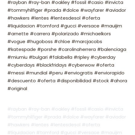
#rayban #ray-ban #oakley #fossil #casio #invicta
#tommyhilfiger #prada #dolce #wayfarer #aviador
#hawkers #lentes #lentesdesol #oferta
#liquidacion #tomford #gucci #versace #mauijim
#arnette #carrera #polarizado #michaelkors
#vogue #hugoboss #chloe #marcjacobs
#katespade #porshe #carolinaherrera #balenciaga
#miumiu #bulgari #falabella #ripley #cyberday
#cyberdays #blackfridays #cyberwow #oferta
#messi #mundial #peru #enviogratis #enviorapido
#descuento #oferta #disponibilidad #stock #ahora
#original
#rayban #ray-ban #oakley #fossil #casio #invicta
#tommyhilfiger #prada #dolce #wayfarer #aviador
#hawkers #lentes #lentesdesol #oferta
#liquidacion #tomford #gucci #versace #mauijim