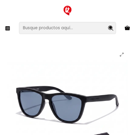
XMAS SALE ¡Compra antes de que la oferta termine!
Inicio
Ropa y Accesorios
Accesorios de Moda
Lentes y Accesorios
Lentes de Sol
Lentes de Sol Polarizado Hawkers One Raw HONR21BSTP
- Talla 54mm