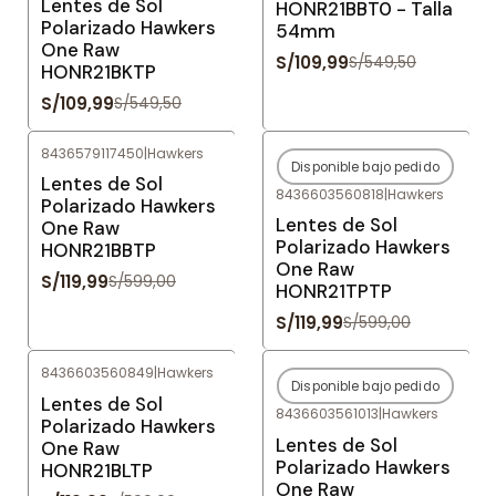
Lentes de Sol
HONR21BBT0 - Talla
Polarizado Hawkers
54mm
One Raw
S/109,99
S/549,50
HONR21BKTP
S/109,99
S/549,50
8436579117450
|
Hawkers
Disponible bajo pedido
-80%
OFF
-80%
OFF
Lentes de Sol
8436603560818
|
Hawkers
Agotado
Polarizado Hawkers
Lentes de Sol
One Raw
Polarizado Hawkers
HONR21BBTP
One Raw
S/119,99
S/599,00
HONR21TPTP
S/119,99
S/599,00
8436603560849
|
Hawkers
Disponible bajo pedido
-80%
OFF
-80%
OFF
Lentes de Sol
8436603561013
|
Hawkers
Agotado
Polarizado Hawkers
Lentes de Sol
One Raw
Polarizado Hawkers
HONR21BLTP
One Raw