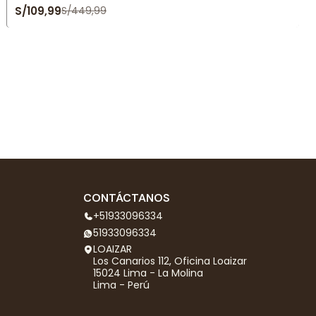
S/109,99
S/449,99
CONTÁCTANOS
+51933096334
51933096334
LOAIZAR
Los Canarios 112, Oficina Loaizar
15024 Lima - La Molina
Lima - Perú