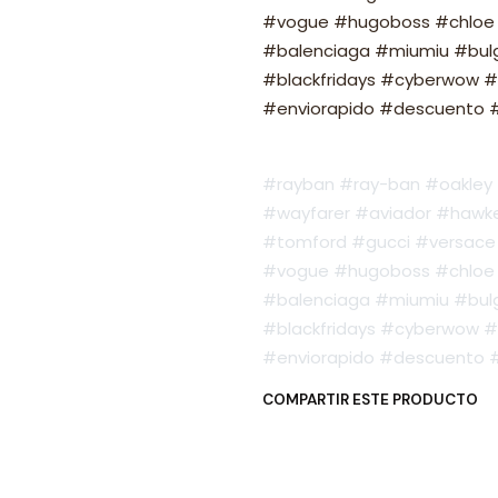
#vogue #hugoboss #chloe 
#balenciaga #miumiu #bulg
#blackfridays #cyberwow #
#enviorapido #descuento #o
#rayban #ray-ban #oakley #
#wayfarer #aviador #hawker
#tomford #gucci #versace 
#vogue #hugoboss #chloe 
#balenciaga #miumiu #bulg
#blackfridays #cyberwow #
#enviorapido #descuento #o
COMPARTIR ESTE PRODUCTO