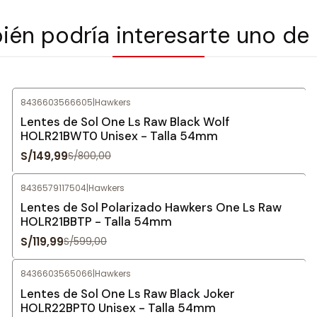
én podría interesarte uno de
8436603566605
|
Hawkers
-81%
OFF
Lentes de Sol One Ls Raw Black Wolf
HOLR21BWT0 Unisex - Talla 54mm
S/149,99
S/800,00
8436579117504
|
Hawkers
-80%
OFF
Lentes de Sol Polarizado Hawkers One Ls Raw
HOLR21BBTP - Talla 54mm
S/119,99
S/599,00
8436603565066
|
Hawkers
-75%
OFF
Lentes de Sol One Ls Raw Black Joker
HOLR22BPT0 Unisex - Talla 54mm