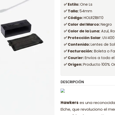
✅ Estilo:
One Ls
✅ Talla:
54mm
✅ Código:
HOLR21BIT0
✅ Color del Marco:
Negro
✅ Color de la Luna:
Azul, R
✅ Protección Solar
: UV400
✅ Contenido:
Lentes de So
✅ Facturación:
Boleta o Fa
✅ Courier:
Envíos a todo el
✅ Origen:
Producto 100% Or
DESCRIPCIÓN
Hawkers
es una reconocida
Elche, que revoluciono el 