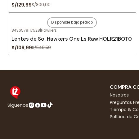
S/129,99
S/800,00
Disponible bajo pedido
-80%
OFF
8436579117528
|
Hawkers
Agotado
Lentes de Sol Hawkers One Ls Raw HOLR21BOT0
S/109,99
S/549,50
COMPRA CO
Nosotros
Preguntas Fr
Síguenos
Tiempo & Cos
Política de 