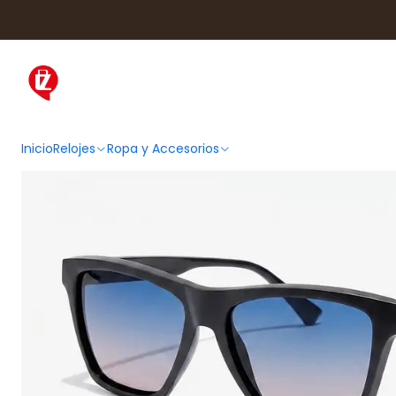
Inicio
Ropa y Accesorios
Accesorios de Moda
L
Inicio
Relojes
Ropa y Accesorios