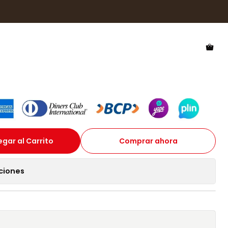
ack Blue To Peach HOLR21BIT0 Unisex - Talla 54mm
 One Ls Raw Black Blue To
IT0 Unisex - Talla 54mm
gar al Carrito
Comprar ahora
ciones