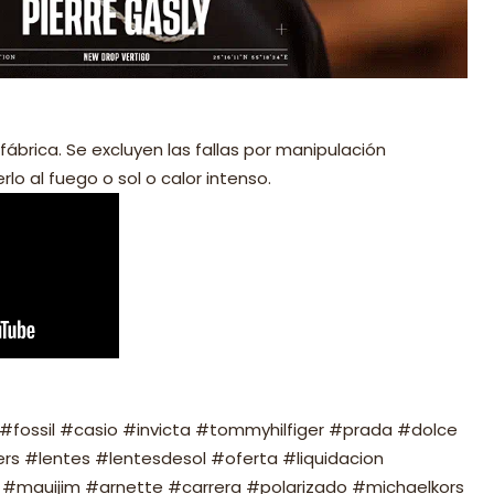
fábrica. Se excluyen las fallas por manipulación
lo al fuego o sol o calor intenso.
fossil #casio #invicta #tommyhilfiger #prada #dolce
s #lentes #lentesdesol #oferta #liquidacion
#mauijim #arnette #carrera #polarizado #michaelkors