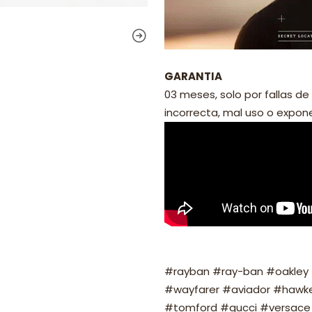
GARANTIA
03 meses, solo por fallas de 
incorrecta, mal uso o exponer
#rayban #ray-ban #oakley #
#wayfarer #aviador #hawker
#tomford #gucci #versace 