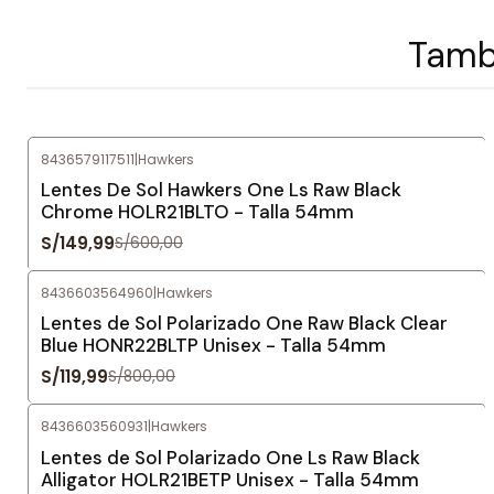
Tambi
8436579117511
|
Hawkers
-75%
OFF
Lentes De Sol Hawkers One Ls Raw Black
Chrome HOLR21BLTO - Talla 54mm
S/149,99
S/600,00
8436603564960
|
Hawkers
-85%
OFF
Lentes de Sol Polarizado One Raw Black Clear
Blue HONR22BLTP Unisex - Talla 54mm
S/119,99
S/800,00
8436603560931
|
Hawkers
-84%
OFF
Lentes de Sol Polarizado One Ls Raw Black
Alligator HOLR21BETP Unisex - Talla 54mm