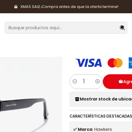
entes y Accesorios
Lentes de Sol
Lentes de Sol One Ls Raw Bl
XMAS SALE ¡Compra antes de que la oferta termine!
|
Lentes de Sol
Peach HOLR21B
Agre
Cantidad
Mostrar stock de ubica
CARACTERÍSTICAS DESTACADAS
✅ Marca
: Hawkers