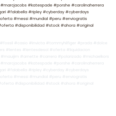
#marcjacobs #katespade #porshe #carolinaherrera
ari #falabella #ripley #cyberday #cyberdays
oferta #messi #mundial #peru #enviogratis
ferta #disponibilidad #stock #ahora #original
fossil #casio #invicta #tommyhilfiger #prada #dolce
s #lentes #lentesdesol #oferta #liquidacion
#mauijim #arnette #carrera #polarizado #michaelkors
#marcjacobs #katespade #porshe #carolinaherrera
ari #falabella #ripley #cyberday #cyberdays
oferta #messi #mundial #peru #enviogratis
ferta #disponibilidad #stock #ahora #original