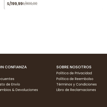
S/199,99
S/800,00
N CONFIANZA
SOBRE NOSOTROS
Política de Privacidad
ecuentes
Política de Reembolso
to de Envío
Términos y Condiciones
Cambios & Devoluciones
Libro de Reclamaciones