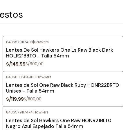
 estos
8436579117498
|
Hawkers
-75%
OFF
Lentes De Sol Hawkers One Ls Raw Black Dark
HOLR21BBTO - Talla 54mm
S/149,99
S/600,00
8436603564908
|
Hawkers
-85%
OFF
Lentes de Sol One Raw Black Ruby HONR22BRT0
Unisex - Talla 54mm
S/119,99
S/800,00
8436579117474
|
Hawkers
-76%
OFF
Lentes de Sol Hawkers One Raw HONR21BLT0
Negro Azul Espejado Talla 54mm