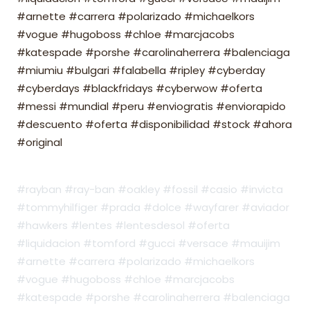
#arnette #carrera #polarizado #michaelkors
#vogue #hugoboss #chloe #marcjacobs
#katespade #porshe #carolinaherrera #balenciaga
#miumiu #bulgari #falabella #ripley #cyberday
#cyberdays #blackfridays #cyberwow #oferta
#messi #mundial #peru #enviogratis #enviorapido
#descuento #oferta #disponibilidad #stock #ahora
#original
#rayban #ray-ban #oakley #fossil #casio #invicta
#tommyhilfiger #prada #dolce #wayfarer #aviador
#hawkers #lentes #lentesdesol #oferta
#liquidacion #tomford #gucci #versace #mauijim
#arnette #carrera #polarizado #michaelkors
#vogue #hugoboss #chloe #marcjacobs
#katespade #porshe #carolinaherrera #balenciaga