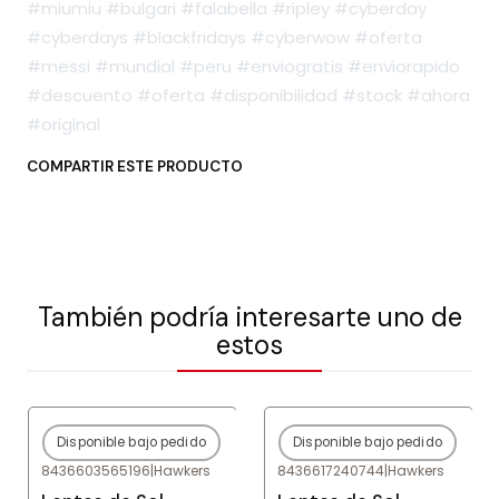
#miumiu #bulgari #falabella #ripley #cyberday
#cyberdays #blackfridays #cyberwow #oferta
#messi #mundial #peru #enviogratis #enviorapido
#descuento #oferta #disponibilidad #stock #ahora
#original
COMPARTIR ESTE PRODUCTO
También podría interesarte uno de
estos
Disponible bajo pedido
Disponible bajo pedido
-80%
OFF
-80%
OFF
8436603565196
|
Hawkers
8436617240744
|
Hawkers
Agotado
Agotado