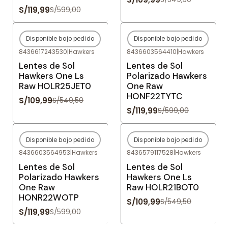
S/119,99
S/599,00
Disponible bajo pedido
Disponible bajo pedido
-80%
OFF
-80%
OFF
8436617243530
|
Hawkers
8436603564410
|
Hawkers
Agotado
Agotado
Lentes de Sol
Lentes de Sol
Hawkers One Ls
Polarizado Hawkers
Raw HOLR25JET0
One Raw
HONF22TYTC
S/109,99
S/549,50
S/119,99
S/599,00
Disponible bajo pedido
Disponible bajo pedido
-80%
OFF
-80%
OFF
8436603564953
|
Hawkers
8436579117528
|
Hawkers
Agotado
Agotado
Lentes de Sol
Lentes de Sol
Polarizado Hawkers
Hawkers One Ls
One Raw
Raw HOLR21BOT0
HONR22WOTP
S/109,99
S/549,50
S/119,99
S/599,00