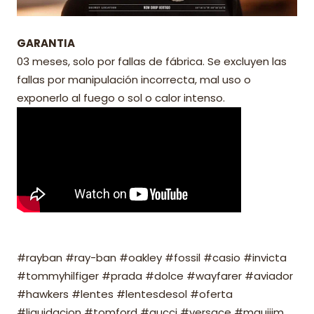
GARANTIA
03 meses, solo por fallas de fábrica. Se excluyen las
fallas por manipulación incorrecta, mal uso o
exponerlo al fuego o sol o calor intenso.
#rayban #ray-ban #oakley #fossil #casio #invicta
#tommyhilfiger #prada #dolce #wayfarer #aviador
#hawkers #lentes #lentesdesol #oferta
#liquidacion #tomford #gucci #versace #mauijim