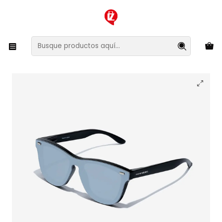
XMAS SALE ¡Compra antes de que la oferta termine!
Inicio
Ropa y Accesorios
Accesorios de Moda
Lentes y Accesorios
Lentes de Sol
Lentes de Sol Hawkers One Venm Raw HOVR22BST0