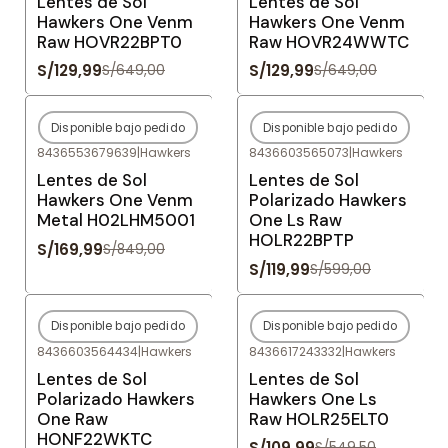
Lentes de Sol
Lentes de Sol
Hawkers One Venm
Hawkers One Venm
Raw HOVR22BPT0
Raw HOVR24WWTC
S/129,99
S/129,99
S/649,00
S/649,00
Disponible bajo pedido
Disponible bajo pedido
-80%
OFF
-80%
OFF
8436553679639
|
Hawkers
8436603565073
|
Hawkers
Agotado
Agotado
Lentes de Sol
Lentes de Sol
Hawkers One Venm
Polarizado Hawkers
Metal H02LHM5001
One Ls Raw
HOLR22BPTP
S/169,99
S/849,00
S/119,99
S/599,00
Disponible bajo pedido
Disponible bajo pedido
-80%
OFF
-80%
OFF
8436603564434
|
Hawkers
8436617243332
|
Hawkers
Agotado
Agotado
Lentes de Sol
Lentes de Sol
Polarizado Hawkers
Hawkers One Ls
One Raw
Raw HOLR25ELT0
HONF22WKTC
S/109,99
S/549,50