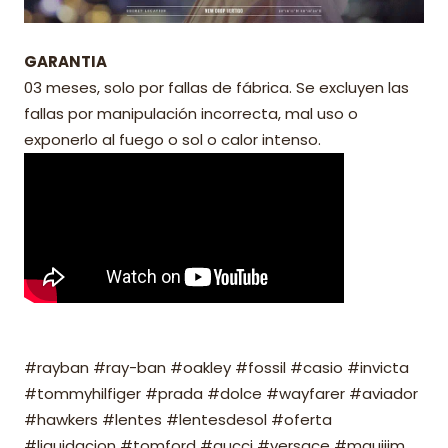
GARANTIA
03 meses, solo por fallas de fábrica. Se excluyen las
fallas por manipulación incorrecta, mal uso o
exponerlo al fuego o sol o calor intenso.
#rayban #ray-ban #oakley #fossil #casio #invicta
#tommyhilfiger #prada #dolce #wayfarer #aviador
#hawkers #lentes #lentesdesol #oferta
#liquidacion #tomford #gucci #versace #mauijim