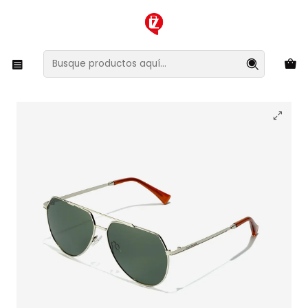
XMAS SALE ¡Compra antes de que la oferta termine!
Inicio
Ropa y Accesorios
Accesorios de Moda
Lentes y Accesorios
Lentes de Sol
Lentes de Sol Polarizado Hawkers Shadow HSHA22DEMP