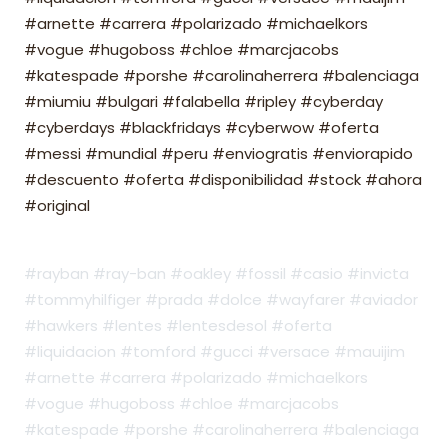
#arnette #carrera #polarizado #michaelkors
#vogue #hugoboss #chloe #marcjacobs
#katespade #porshe #carolinaherrera #balenciaga
#miumiu #bulgari #falabella #ripley #cyberday
#cyberdays #blackfridays #cyberwow #oferta
#messi #mundial #peru #enviogratis #enviorapido
#descuento #oferta #disponibilidad #stock #ahora
#original
#rayban #ray-ban #oakley #fossil #casio #invicta
#tommyhilfiger #prada #dolce #wayfarer #aviador
#hawkers #lentes #lentesdesol #oferta
#liquidacion #tomford #gucci #versace #mauijim
#arnette #carrera #polarizado #michaelkors
#vogue #hugoboss #chloe #marcjacobs
#katespade #porshe #carolinaherrera #balenciaga