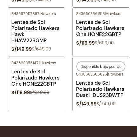
8436579117887
|
Hawkers
8436603561518
|
Hawkers
-77%
OFF
-83%
OFF
Lentes de Sol
Lentes de Sol
Polarizado Hawkers
Polarizado Hawkers
Hawk
One HONE22GBTP
HHAW22BGMP
S/119,99
S/699,00
S/149,99
S/649,00
8436603561471
|
Hawkers
Disponible bajo pedido
-82%
OFF
-80%
OFF
Lentes de Sol
8436603566025
|
Hawkers
Agotado
Polarizado Hawkers
Lentes de Sol
One HONE22CBTP
Polarizado Hawkers
S/119,99
S/649,00
Dust HDUS23BWTP
S/149,99
S/749,00