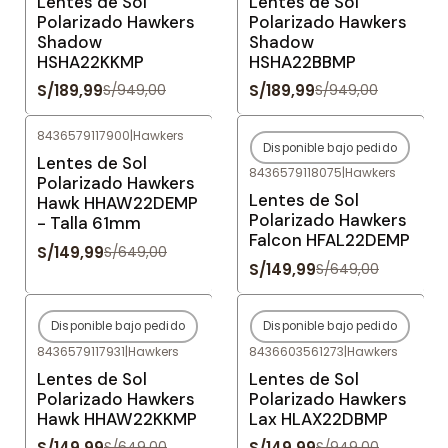
Lentes de Sol
Lentes de Sol
Polarizado Hawkers
Polarizado Hawkers
Shadow
Shadow
HSHA22KKMP
HSHA22BBMP
S/189,99
S/189,99
S/949,00
S/949,00
8436579117900
|
Hawkers
Disponible bajo pedido
-77%
OFF
-77%
OFF
Lentes de Sol
8436579118075
|
Hawkers
Agotado
Polarizado Hawkers
Lentes de Sol
Hawk HHAW22DEMP
Polarizado Hawkers
- Talla 61mm
Falcon HFAL22DEMP
S/149,99
S/649,00
S/149,99
S/649,00
Disponible bajo pedido
Disponible bajo pedido
-77%
OFF
-84%
OFF
8436579117931
|
Hawkers
8436603561273
|
Hawkers
Agotado
Agotado
Lentes de Sol
Lentes de Sol
Polarizado Hawkers
Polarizado Hawkers
Hawk HHAW22KKMP
Lax HLAX22DBMP
S/149,99
S/149,99
S/649,00
S/949,00