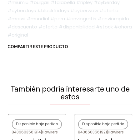
#miumiu #bulgari #falabella #ripley #cyberday
#cyberdays #blackfridays #cyberwow #oferta
#messi #mundial #peru #enviogratis #enviorapido
#descuento #oferta #disponibilidad #stock #ahora
#original
COMPARTIR ESTE PRODUCTO
También podría interesarte uno de
estos
Disponible bajo pedido
Disponible bajo pedido
-80%
OFF
-80%
OFF
8436603561914
|
Hawkers
8436603561921
|
Hawkers
Agotado
Agotado