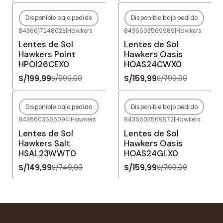
Disponible bajo pedido
Disponible bajo pedido
-80%
OFF
-80%
OFF
8436617248023
|
Hawkers
8436603569989
|
Hawkers
Agotado
Agotado
Lentes de Sol
Lentes de Sol
Hawkers Point
Hawkers Oasis
HPOI26CEX0
HOAS24CWX0
S/199,99
S/159,99
S/999,00
S/799,00
Disponible bajo pedido
Disponible bajo pedido
-80%
OFF
-80%
OFF
8436603566094
|
Hawkers
8436603569972
|
Hawkers
Agotado
Agotado
Lentes de Sol
Lentes de Sol
Hawkers Salt
Hawkers Oasis
HSAL23WWT0
HOAS24GLX0
S/149,99
S/159,99
S/749,00
S/799,00