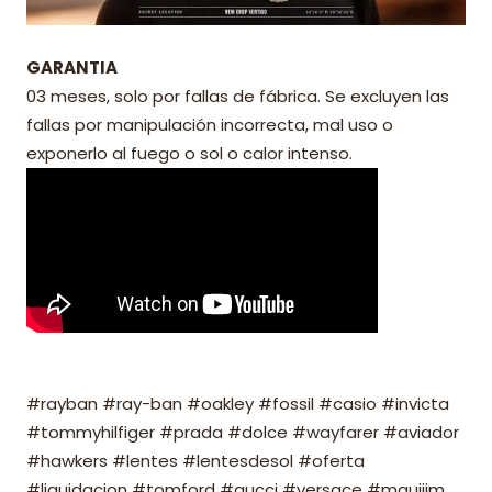
GARANTIA
03 meses, solo por fallas de fábrica. Se excluyen las
fallas por manipulación incorrecta, mal uso o
exponerlo al fuego o sol o calor intenso.
#rayban #ray-ban #oakley #fossil #casio #invicta
#tommyhilfiger #prada #dolce #wayfarer #aviador
#hawkers #lentes #lentesdesol #oferta
#liquidacion #tomford #gucci #versace #mauijim