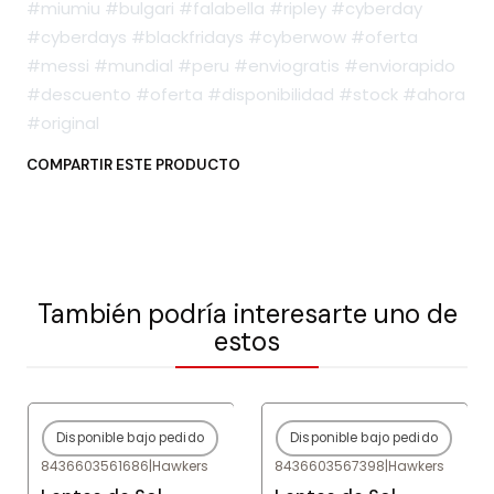
#miumiu #bulgari #falabella #ripley #cyberday
#cyberdays #blackfridays #cyberwow #oferta
#messi #mundial #peru #enviogratis #enviorapido
#descuento #oferta #disponibilidad #stock #ahora
#original
COMPARTIR ESTE PRODUCTO
También podría interesarte uno de
estos
Disponible bajo pedido
Disponible bajo pedido
-80%
OFF
-80%
OFF
8436603561686
|
Hawkers
8436603567398
|
Hawkers
Agotado
Agotado