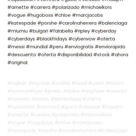
#arnette #carrera #polarizado #michaelkors
#vogue #hugoboss #chloe #marcjacobs
#katespade #porshe #carolinaherrera #balenciaga
#miumiu #bulgari #falabella #ripley #cyberday
#cyberdays #blackfridays #cyberwow #oferta
#messi #mundial #peru #enviogratis #enviorapido
#descuento #oferta #disponibilidad #stock #ahora
#original
#rayban #ray-ban #oakley #fossil #casio #invicta
#tommyhilfiger #prada #dolce #wayfarer #aviador
#hawkers #lentes #lentesdesol #oferta
#liquidacion #tomford #gucci #versace #mauijim
#arnette #carrera #polarizado #michaelkors
#vogue #hugoboss #chloe #marcjacobs
#katespade #porshe #carolinaherrera #balenciaga