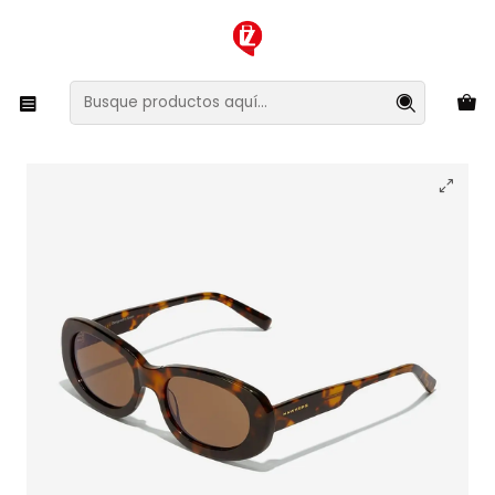
XMAS SALE ¡Compra antes de que la oferta termine!
Inicio
Ropa y Accesorios
Accesorios de Moda
Lentes y Accesorios
Lentes de Sol
Lentes de Sol Hawkers Southside HSSI22WEX0