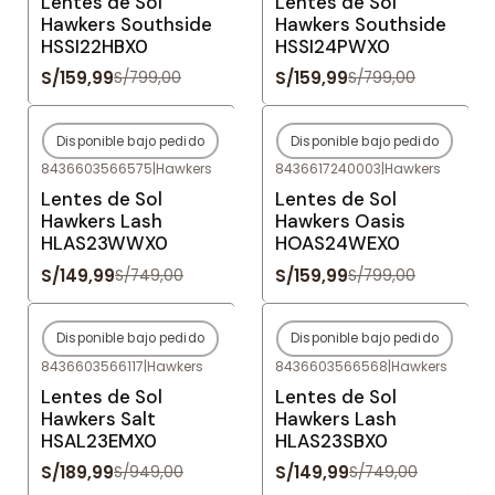
Lentes de Sol
Lentes de Sol
Hawkers Southside
Hawkers Southside
HSSI22HBX0
HSSI24PWX0
S/159,99
S/159,99
S/799,00
S/799,00
Disponible bajo pedido
Disponible bajo pedido
-80%
OFF
-80%
OFF
8436603566575
|
Hawkers
8436617240003
|
Hawkers
Agotado
Agotado
Lentes de Sol
Lentes de Sol
Hawkers Lash
Hawkers Oasis
HLAS23WWX0
HOAS24WEX0
S/149,99
S/159,99
S/749,00
S/799,00
Disponible bajo pedido
Disponible bajo pedido
-80%
OFF
-80%
OFF
8436603566117
|
Hawkers
8436603566568
|
Hawkers
Agotado
Agotado
Lentes de Sol
Lentes de Sol
Hawkers Salt
Hawkers Lash
HSAL23EMX0
HLAS23SBX0
S/189,99
S/149,99
S/949,00
S/749,00