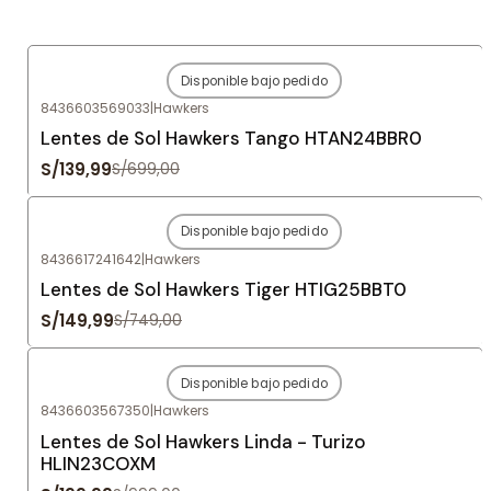
Disponible bajo pedido
-80%
OFF
8436603569033
|
Hawkers
Agotado
Lentes de Sol Hawkers Tango HTAN24BBR0
S/139,99
S/699,00
Disponible bajo pedido
-80%
OFF
8436617241642
|
Hawkers
Agotado
Lentes de Sol Hawkers Tiger HTIG25BBT0
S/149,99
S/749,00
Disponible bajo pedido
-80%
OFF
8436603567350
|
Hawkers
Agotado
Lentes de Sol Hawkers Linda - Turizo
HLIN23COXM