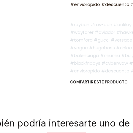
#enviorapido #descuento #o
#rayban #ray-ban #oakley #
#wayfarer #aviador #hawker
#tomford #gucci #versace 
#vogue #hugoboss #chloe 
#balenciaga #miumiu #bulg
#blackfridays #cyberwow #
#enviorapido #descuento #o
COMPARTIR ESTE PRODUCTO
én podría interesarte uno de