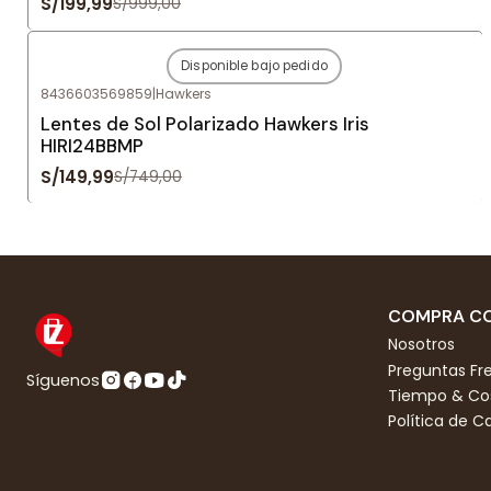
S/199,99
S/999,00
Disponible bajo pedido
-80%
OFF
8436603569859
|
Hawkers
Agotado
Lentes de Sol Polarizado Hawkers Iris
HIRI24BBMP
S/149,99
S/749,00
COMPRA CO
Nosotros
Preguntas Fr
Síguenos
Tiempo & Cos
Política de 