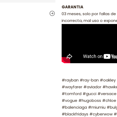
GARANTIA
03 meses, solo por fallas de 
incorrecta, mal uso o exponer
#rayban #ray-ban #oakley #
#wayfarer #aviador #hawker
#tomford #gucci #versace 
#vogue #hugoboss #chloe 
#balenciaga #miumiu #bulg
#blackfridays #cyberwow #