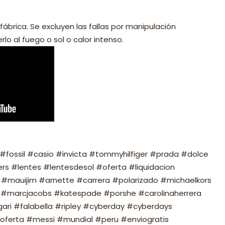
fábrica. Se excluyen las fallas por manipulación
lo al fuego o sol o calor intenso.
fossil #casio #invicta #tommyhilfiger #prada #dolce
s #lentes #lentesdesol #oferta #liquidacion
#mauijim #arnette #carrera #polarizado #michaelkors
#marcjacobs #katespade #porshe #carolinaherrera
ari #falabella #ripley #cyberday #cyberdays
oferta #messi #mundial #peru #enviogratis