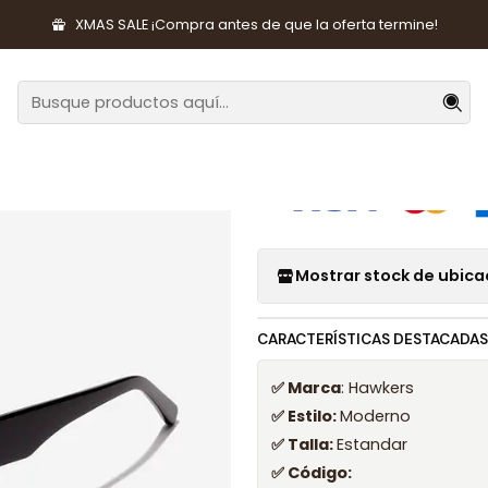
sorios de Moda
Lentes y Accesorios
Lentes de Sol
Lentes de
XMAS SALE ¡Compra antes de que la oferta termine!
|
Lentes de So
Mostrar stock de ubica
CARACTERÍSTICAS DESTACADAS
✅ Marca
: Hawkers
✅ Estilo:
Moderno
✅ Talla:
Estandar
✅ Código: