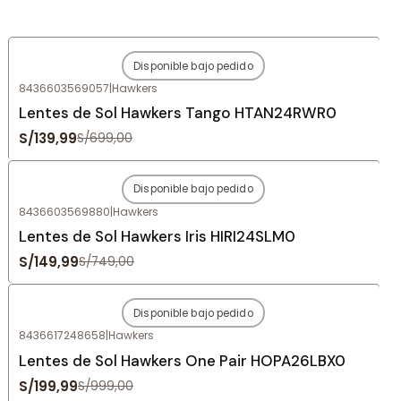
Disponible bajo pedido
-80%
OFF
8436603569057
|
Hawkers
Agotado
Lentes de Sol Hawkers Tango HTAN24RWR0
S/139,99
S/699,00
Disponible bajo pedido
-80%
OFF
8436603569880
|
Hawkers
Agotado
Lentes de Sol Hawkers Iris HIRI24SLM0
S/149,99
S/749,00
Disponible bajo pedido
-80%
OFF
8436617248658
|
Hawkers
Agotado
Lentes de Sol Hawkers One Pair HOPA26LBX0
S/199,99
S/999,00