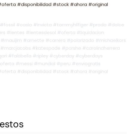
ferta #disponibilidad #stock #ahora #original
fossil #casio #invicta #tommyhilfiger #prada #dolce
s #lentes #lentesdesol #oferta #liquidacion
#mauijim #arnette #carrera #polarizado #michaelkors
#marcjacobs #katespade #porshe #carolinaherrera
ari #falabella #ripley #cyberday #cyberdays
oferta #messi #mundial #peru #enviogratis
ferta #disponibilidad #stock #ahora #original
 estos