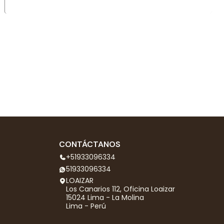
CONTÁCTANOS
+51933096334
51933096334
LOAIZAR
Los Canarios 112, Oficina Loaizar
15024 Lima - La Molina
Lima - Perú