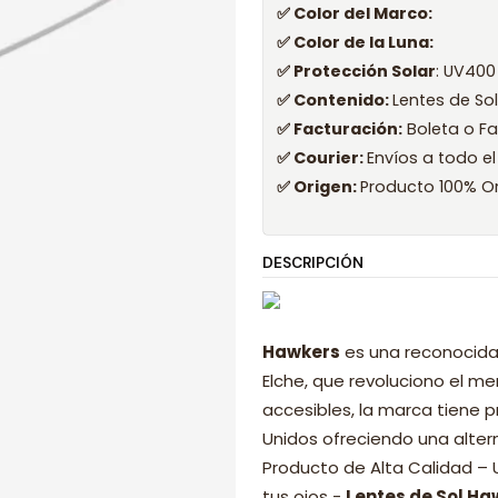
✅ Color del Marco:
✅ Color de la Luna:
✅ Protección Solar
: UV400
✅ Contenido:
Lentes de So
✅ Facturación:
Boleta o Fa
✅ Courier:
Envíos a todo el
✅ Origen:
Producto 100% Or
DESCRIPCIÓN
Hawkers
es una reconocida
Elche, que revoluciono el 
accesibles, la marca tiene p
Unidos ofreciendo una alter
Producto de Alta Calidad –
tus ojos -
Lentes de Sol Ha