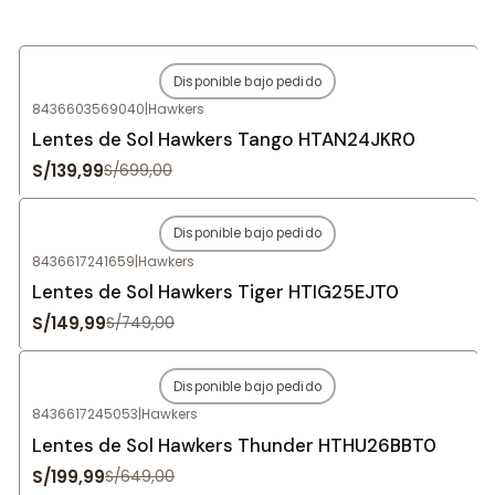
Disponible bajo pedido
-80%
OFF
8436603569040
|
Hawkers
Agotado
Lentes de Sol Hawkers Tango HTAN24JKR0
S/139,99
S/699,00
Disponible bajo pedido
-80%
OFF
8436617241659
|
Hawkers
Agotado
Lentes de Sol Hawkers Tiger HTIG25EJT0
S/149,99
S/749,00
Disponible bajo pedido
-69%
OFF
8436617245053
|
Hawkers
Agotado
Lentes de Sol Hawkers Thunder HTHU26BBT0
S/199,99
S/649,00