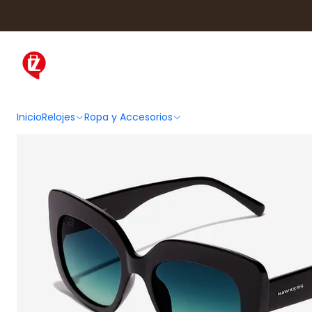
Inicio
Ropa y Accesorios
Acce
Inicio
Relojes
Ropa y Accesorios