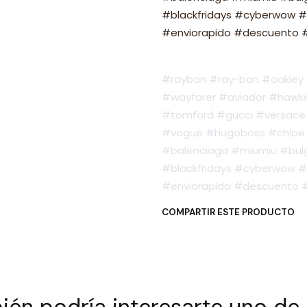
#blackfridays #cyberwow #
#enviorapido #descuento #o
#rayban #ray-ban #oakley #
#wayfarer #aviador #hawker
#tomford #gucci #versace 
#vogue #hugoboss #chloe 
#balenciaga #miumiu #bulg
#blackfridays #cyberwow #
#enviorapido #descuento #o
COMPARTIR ESTE PRODUCTO
én podría interesarte uno de