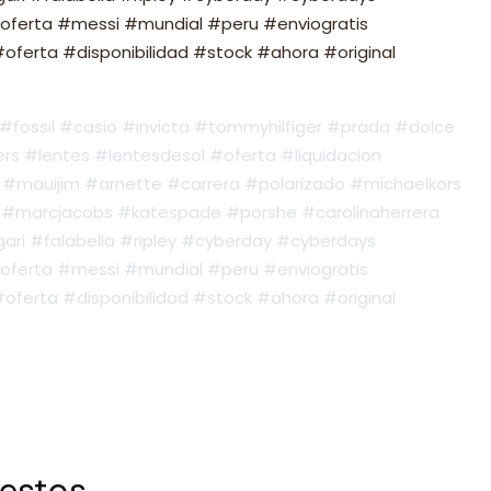
oferta #messi #mundial #peru #enviogratis
ferta #disponibilidad #stock #ahora #original
fossil #casio #invicta #tommyhilfiger #prada #dolce
s #lentes #lentesdesol #oferta #liquidacion
#mauijim #arnette #carrera #polarizado #michaelkors
#marcjacobs #katespade #porshe #carolinaherrera
ari #falabella #ripley #cyberday #cyberdays
oferta #messi #mundial #peru #enviogratis
ferta #disponibilidad #stock #ahora #original
 estos