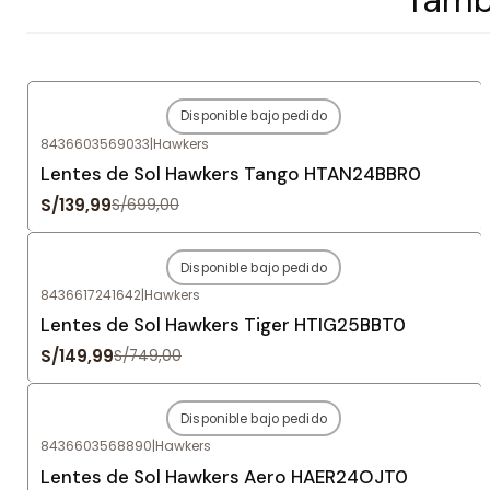
Disponible bajo pedido
-80%
OFF
8436603569033
|
Hawkers
Agotado
Lentes de Sol Hawkers Tango HTAN24BBR0
S/139,99
S/699,00
Disponible bajo pedido
-80%
OFF
8436617241642
|
Hawkers
Agotado
Lentes de Sol Hawkers Tiger HTIG25BBT0
S/149,99
S/749,00
Disponible bajo pedido
-80%
OFF
8436603568890
|
Hawkers
Agotado
Lentes de Sol Hawkers Aero HAER24OJT0