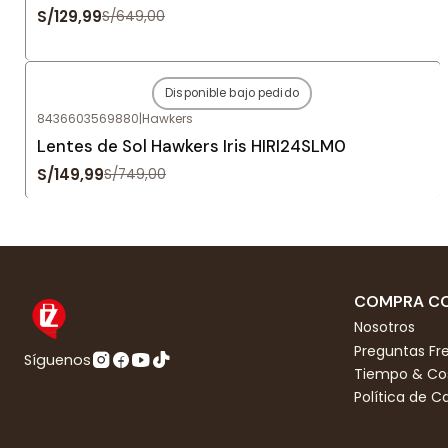
S/129,99
S/649,00
Disponible bajo pedido
-80%
OFF
8436603569880
|
Hawkers
Agotado
Lentes de Sol Hawkers Iris HIRI24SLM0
S/149,99
S/749,00
COMPRA CO
Nosotros
Preguntas Fr
Síguenos
Tiempo & Cos
Política de 