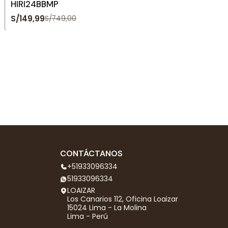
HIRI24BBMP
S/149,99
S/749,00
CONTÁCTANOS
+51933096334
51933096334
LOAIZAR
Los Canarios 112, Oficina Loaizar
15024 Lima - La Molina
Lima - Perú