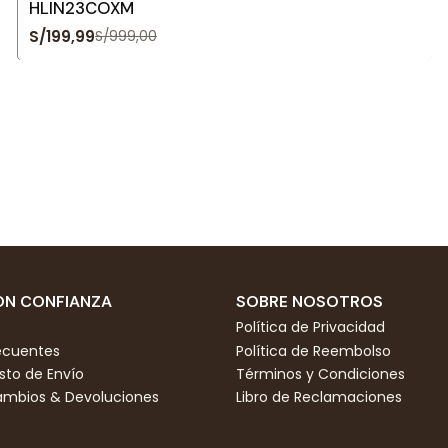
HLIN23COXM
S/199,99
S/999,00
N CONFIANZA
SOBRE NOSOTROS
Política de Privacidad
ecuentes
Política de Reembolso
to de Envío
Términos y Condiciones
Cambios & Devoluciones
Libro de Reclamaciones