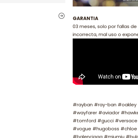
GARANTIA
03 meses, solo por fallas de 
incorrecta, mal uso o exponer
#rayban #ray-ban #oakley #
#wayfarer #aviador #hawker
#tomford #gucci #versace 
#vogue #hugoboss #chloe 
#balenciaga #miumiu #bulg