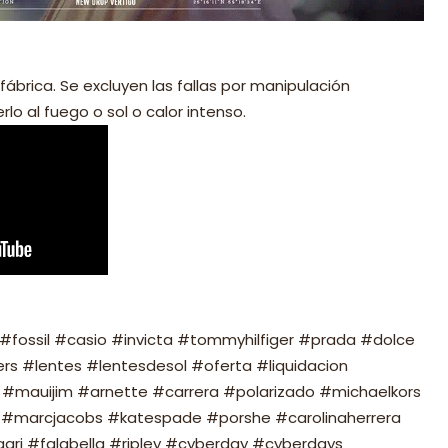
fábrica. Se excluyen las fallas por manipulación
lo al fuego o sol o calor intenso.
fossil #casio #invicta #tommyhilfiger #prada #dolce
s #lentes #lentesdesol #oferta #liquidacion
#mauijim #arnette #carrera #polarizado #michaelkors
#marcjacobs #katespade #porshe #carolinaherrera
ari #falabella #ripley #cyberday #cyberdays