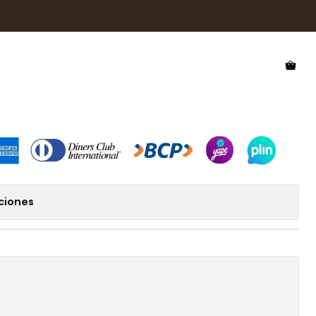
Sol Hawkers Tango HTAN24RWR0
 Hawkers Tango
ciones