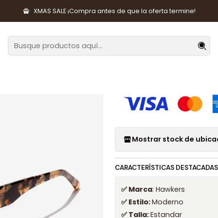
orios de Moda
Lentes y Accesorios
Lentes de Sol
Lentes de 
XMAS SALE ¡Compra antes de que la oferta termine!
|
Lentes de Sol
HTAN24RWR0
Mostrar stock de ubica
CARACTERÍSTICAS DESTACADAS
✅ Marca
: Hawkers
✅ Estilo:
Moderno
✅ Talla:
Estandar