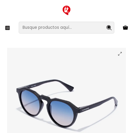
XMAS SALE ¡Compra antes de que la oferta termine!
Inicio
Ropa y Accesorios
Accesorios de Moda
Lentes y Accesorios
Lentes de Sol
Lentes de Sol Polarizado Hawkers Warwick Raw
HWRA21BITP