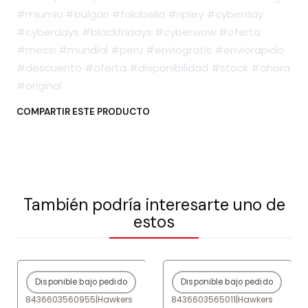
#miumiu #bulgari #falabella #ripley #cyberday
#cyberdays #blackfridays #cyberwow #oferta
#messi #mundial #peru #enviogratis #enviorapido
#descuento #oferta #disponibilidad #stock #ahora
#original
COMPARTIR ESTE PRODUCTO
También podría interesarte uno de
estos
Disponible bajo pedido
Disponible bajo pedido
-80%
OFF
-80%
OFF
8436603560955
|
Hawkers
8436603565011
|
Hawkers
Agotado
Agotado