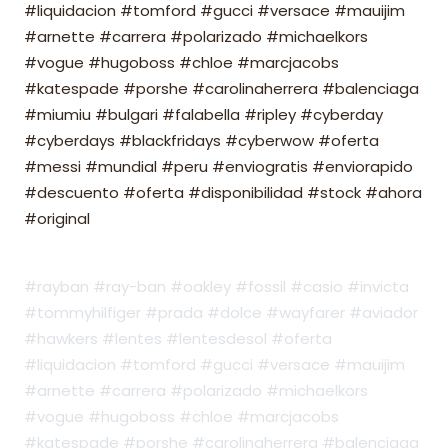
#liquidacion #tomford #gucci #versace #mauijim
#arnette #carrera #polarizado #michaelkors
#vogue #hugoboss #chloe #marcjacobs
#katespade #porshe #carolinaherrera #balenciaga
#miumiu #bulgari #falabella #ripley #cyberday
#cyberdays #blackfridays #cyberwow #oferta
#messi #mundial #peru #enviogratis #enviorapido
#descuento #oferta #disponibilidad #stock #ahora
#original
#rayban #ray-ban #oakley #fossil #casio #invicta
#tommyhilfiger #prada #dolce #wayfarer #aviador
#hawkers #lentes #lentesdesol #oferta
#liquidacion #tomford #gucci #versace #mauijim
#arnette #carrera #polarizado #michaelkors
#vogue #hugoboss #chloe #marcjacobs
#katespade #porshe #carolinaherrera #balenciaga