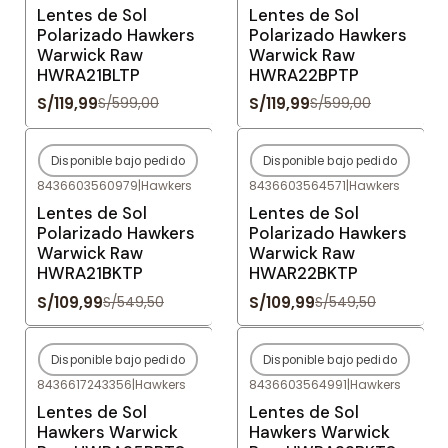
Lentes de Sol
Lentes de Sol
Polarizado Hawkers
Polarizado Hawkers
Warwick Raw
Warwick Raw
HWRA21BLTP
HWRA22BPTP
S/119,99
S/119,99
S/599,00
S/599,00
Disponible bajo pedido
Disponible bajo pedido
-80%
OFF
-80%
OFF
8436603560979
|
Hawkers
8436603564571
|
Hawkers
Agotado
Agotado
Lentes de Sol
Lentes de Sol
Polarizado Hawkers
Polarizado Hawkers
Warwick Raw
Warwick Raw
HWRA21BKTP
HWAR22BKTP
S/109,99
S/109,99
S/549,50
S/549,50
Disponible bajo pedido
Disponible bajo pedido
-80%
OFF
-80%
OFF
8436617243356
|
Hawkers
8436603564991
|
Hawkers
Agotado
Agotado
Lentes de Sol
Lentes de Sol
Hawkers Warwick
Hawkers Warwick