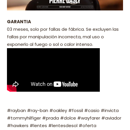
GARANTIA
03 meses, solo por fallas de fábrica. Se excluyen las
fallas por manipulación incorrecta, mal uso o
exponerlo al fuego o sol o calor intenso.
#rayban #ray-ban #oakley #fossil #casio #invicta
#tommyhilfiger #prada #dolce #wayfarer #aviador
#hawkers #lentes #lentesdesol #oferta