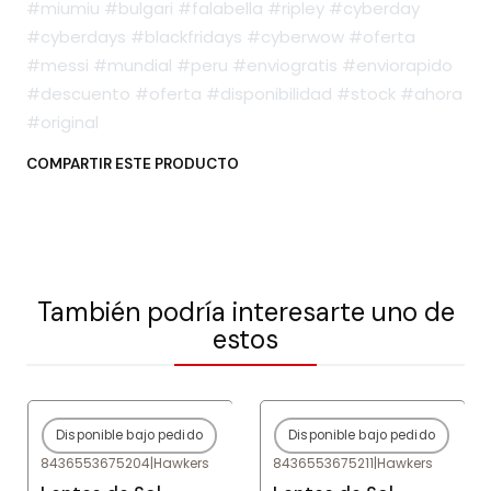
#miumiu #bulgari #falabella #ripley #cyberday
#cyberdays #blackfridays #cyberwow #oferta
#messi #mundial #peru #enviogratis #enviorapido
#descuento #oferta #disponibilidad #stock #ahora
#original
COMPARTIR ESTE PRODUCTO
También podría interesarte uno de
estos
Disponible bajo pedido
Disponible bajo pedido
-80%
OFF
-80%
OFF
8436553675204
|
Hawkers
8436553675211
|
Hawkers
Agotado
Agotado