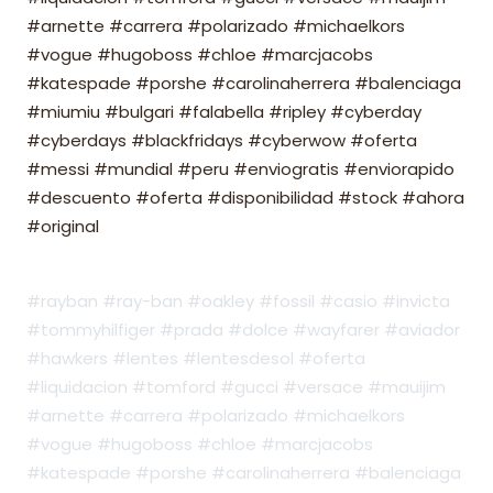
#arnette #carrera #polarizado #michaelkors
#vogue #hugoboss #chloe #marcjacobs
#katespade #porshe #carolinaherrera #balenciaga
#miumiu #bulgari #falabella #ripley #cyberday
#cyberdays #blackfridays #cyberwow #oferta
#messi #mundial #peru #enviogratis #enviorapido
#descuento #oferta #disponibilidad #stock #ahora
#original
#rayban #ray-ban #oakley #fossil #casio #invicta
#tommyhilfiger #prada #dolce #wayfarer #aviador
#hawkers #lentes #lentesdesol #oferta
#liquidacion #tomford #gucci #versace #mauijim
#arnette #carrera #polarizado #michaelkors
#vogue #hugoboss #chloe #marcjacobs
#katespade #porshe #carolinaherrera #balenciaga