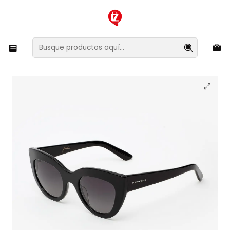
XMAS SALE ¡Compra antes de que la oferta termine!
Inicio
Ropa y Accesorios
Accesorios de Moda
Lentes y Accesorios
Lentes de Sol
Lentes de Sol Hawkers Hyde X HYX01