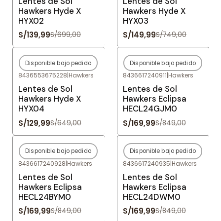
Lentes de Sol
Lentes de Sol
Hawkers Hyde X
Hawkers Hyde X
HYX02
HYX03
S/139,99
S/149,99
S/699,00
S/749,00
Disponible bajo pedido
Disponible bajo pedido
-80%
OFF
-80%
OFF
8436553675228
|
Hawkers
8436617240911
|
Hawkers
Agotado
Agotado
Lentes de Sol
Lentes de Sol
Hawkers Hyde X
Hawkers Eclipsa
HYX04
HECL24GJM0
S/129,99
S/169,99
S/649,00
S/849,00
Disponible bajo pedido
Disponible bajo pedido
-80%
OFF
-80%
OFF
8436617240928
|
Hawkers
8436617240935
|
Hawkers
Agotado
Agotado
Lentes de Sol
Lentes de Sol
Hawkers Eclipsa
Hawkers Eclipsa
HECL24BYM0
HECL24DWM0
S/169,99
S/169,99
S/849,00
S/849,00