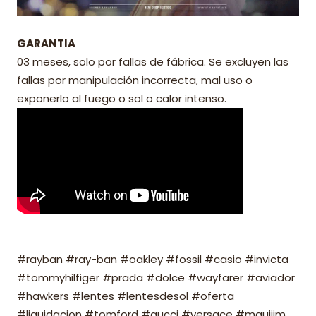
GARANTIA
03 meses, solo por fallas de fábrica. Se excluyen las
fallas por manipulación incorrecta, mal uso o
exponerlo al fuego o sol o calor intenso.
#rayban #ray-ban #oakley #fossil #casio #invicta
#tommyhilfiger #prada #dolce #wayfarer #aviador
#hawkers #lentes #lentesdesol #oferta
#liquidacion #tomford #gucci #versace #mauijim