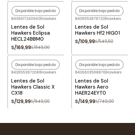
Disponible bajo pedido
Disponible bajo pedido
-80%
OFF
-80%
OFF
8436617240942
|
Hawkers
8436553676720
|
Hawkers
Agotado
Agotado
Lentes de Sol
Lentes de Sol
Hawkers Eclipsa
Hawkers Hf2 HIG01
HECL24BBM0
S/109,99
S/549,50
S/169,99
S/849,00
Disponible bajo pedido
Disponible bajo pedido
-80%
OFF
-80%
OFF
8436553672081
|
Hawkers
8436603568876
|
Hawkers
Agotado
Agotado
Lentes de Sol
Lentes de Sol
Hawkers Classic X
Hawkers Aero
CX18
HAER24EYT0
S/129,99
S/149,99
S/649,00
S/749,00