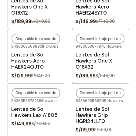
Lentes de Sol
Lentes de Sol
Hawkers One X
Hawkers Aero
O18X12
HAER24EYT0
S/189,99
S/149,99
S/949,00
S/749,00
Disponible bajo pedido
Disponible bajo pedido
-80%
OFF
-80%
OFF
8436603568890
|
Hawkers
8436553677970
|
Hawkers
Agotado
Agotado
Lentes de Sol
Lentes de Sol
Hawkers Aero
Hawkers One X
HAER24OJT0
O18X32
S/129,99
S/189,99
S/649,00
S/949,00
Disponible bajo pedido
Disponible bajo pedido
-80%
OFF
-80%
OFF
8436553678236
|
Hawkers
8436603569545
|
Hawkers
Agotado
Agotado
Lentes de Sol
Lentes de Sol
Hawkers Lax A1805
Hawkers Grip
HGRI24LLT0
S/149,99
S/749,00
S/119,99
S/599,00