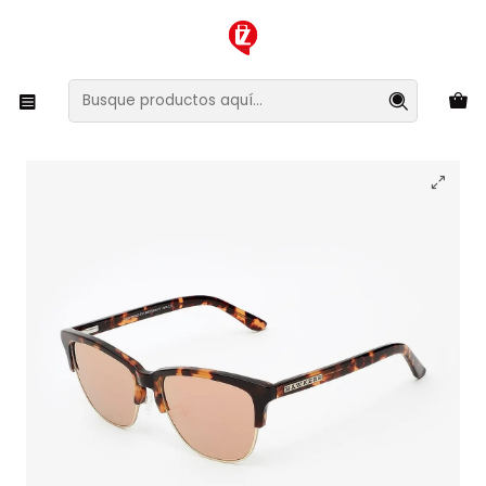
XMAS SALE ¡Compra antes de que la oferta termine!
Inicio
Ropa y Accesorios
Accesorios de Moda
Lentes y Accesorios
Lentes de Sol
Lentes de Sol Hawkers Classic X CX18