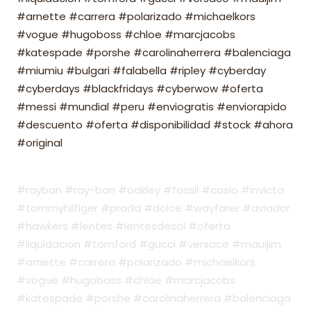
#arnette #carrera #polarizado #michaelkors
#vogue #hugoboss #chloe #marcjacobs
#katespade #porshe #carolinaherrera #balenciaga
#miumiu #bulgari #falabella #ripley #cyberday
#cyberdays #blackfridays #cyberwow #oferta
#messi #mundial #peru #enviogratis #enviorapido
#descuento #oferta #disponibilidad #stock #ahora
#original
#rayban #ray-ban #oakley #fossil #casio #invicta
#tommyhilfiger #prada #dolce #wayfarer #aviador
#hawkers #lentes #lentesdesol #oferta
#liquidacion #tomford #gucci #versace #mauijim
#arnette #carrera #polarizado #michaelkors
#vogue #hugoboss #chloe #marcjacobs
#katespade #porshe #carolinaherrera #balenciaga