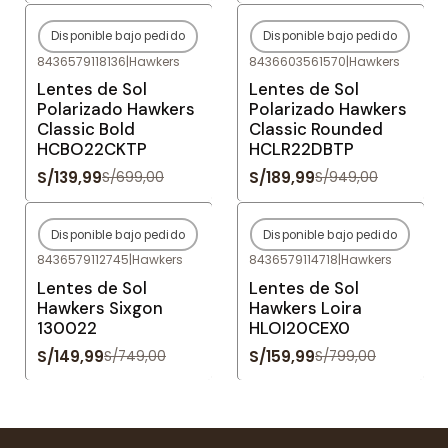
Disponible bajo pedido
Disponible bajo pedido
-80%
OFF
-80%
OFF
8436579118136
|
Hawkers
8436603561570
|
Hawkers
Agotado
Agotado
Lentes de Sol
Lentes de Sol
Polarizado Hawkers
Polarizado Hawkers
Classic Bold
Classic Rounded
HCBO22CKTP
HCLR22DBTP
S/139,99
S/189,99
S/699,00
S/949,00
Disponible bajo pedido
Disponible bajo pedido
-80%
OFF
-80%
OFF
8436579112745
|
Hawkers
8436579114718
|
Hawkers
Agotado
Agotado
Lentes de Sol
Lentes de Sol
Hawkers Sixgon
Hawkers Loira
130022
HLOI20CEX0
S/149,99
S/159,99
S/749,00
S/799,00