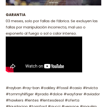
GARANTIA
03 meses, solo por fallas de fábrica. Se excluyen las
fallas por manipulación incorrecta, mal uso o
exponerlo al fuego o sol o calor intenso.
#rayban #ray-ban #oakley #fossil #casio #invicta
#tommyhilfiger #prada #dolce #wayfarer #aviador
#hawkers #lentes #lentesdesol #oferta
#liquidacion #tomford #gucci #versace #mauijim