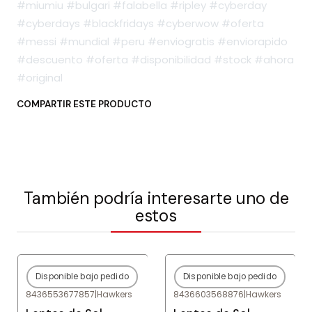
#miumiu #bulgari #falabella #ripley #cyberday
#cyberdays #blackfridays #cyberwow #oferta
#messi #mundial #peru #enviogratis #enviorapido
#descuento #oferta #disponibilidad #stock #ahora
#original
COMPARTIR ESTE PRODUCTO
También podría interesarte uno de
estos
Disponible bajo pedido
Disponible bajo pedido
-80%
OFF
-80%
OFF
8436553677857
|
Hawkers
8436603568876
|
Hawkers
Agotado
Agotado