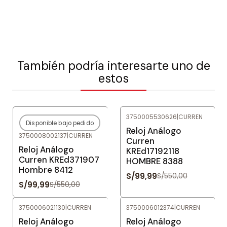
También podría interesarte uno de
estos
3750005530626
|
CURREN
Disponible bajo pedido
-82%
OFF
-82%
OFF
Reloj Análogo
3750008002137
|
CURREN
Agotado
Curren
Reloj Análogo
KREd17192118
Curren KREd371907
HOMBRE 8388
Hombre 8412
S/99,99
S/550,00
S/99,99
S/550,00
3750006021130
|
CURREN
3750006012374
|
CURREN
-78%
OFF
-78%
OFF
Reloj Análogo
Reloj Análogo