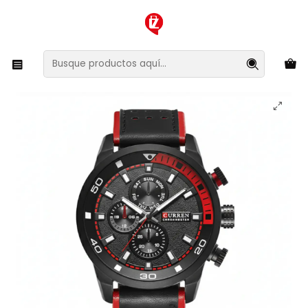
XMAS SALE ¡Compra antes de que la oferta termine!
Inicio
Joyas y Relojes
Relojes
Reloj Análogo Curren KREb110428 Hombre 8250