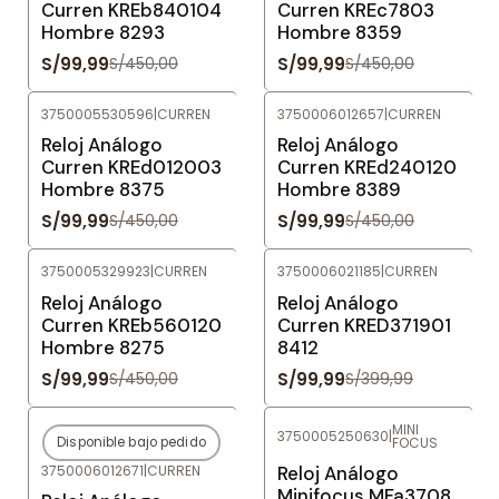
Curren KREb840104
Curren KREc7803
Hombre 8293
Hombre 8359
S/99,99
S/99,99
S/450,00
S/450,00
3750005530596
|
CURREN
3750006012657
|
CURREN
-78%
OFF
-78%
OFF
Reloj Análogo
Reloj Análogo
Curren KREd012003
Curren KREd240120
Hombre 8375
Hombre 8389
S/99,99
S/99,99
S/450,00
S/450,00
3750005329923
|
CURREN
3750006021185
|
CURREN
-78%
OFF
-75%
OFF
Reloj Análogo
Reloj Análogo
Curren KREb560120
Curren KRED371901
Hombre 8275
8412
S/99,99
S/99,99
S/450,00
S/399,99
MINI
3750005250630
|
FOCUS
Disponible bajo pedido
-78%
OFF
-78%
OFF
3750006012671
|
CURREN
Reloj Análogo
Agotado
Minifocus MFa3708