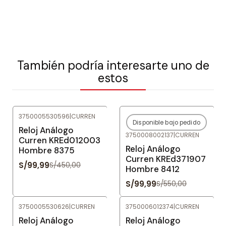
También podría interesarte uno de
estos
3750005530596
|
CURREN
Disponible bajo pedido
-78%
OFF
-82%
OFF
Reloj Análogo
3750008002137
|
CURREN
Agotado
Curren KREd012003
Reloj Análogo
Hombre 8375
Curren KREd371907
S/99,99
S/450,00
Hombre 8412
S/99,99
S/550,00
3750005530626
|
CURREN
3750006012374
|
CURREN
-82%
OFF
-78%
OFF
Reloj Análogo
Reloj Análogo