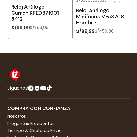
3750005250630
|
FOCUS
-75%
OFF
-78%
OFF
Reloj Análogo
Reloj Análogo
Curren KRED371901
Minifocus MFa3708
8412
Hombre
S/99,99
S/399,99
S/99,99
S/450,00
Síguenos
COMPRA CON CONFIANZA
Nosotros
Preguntas Frecuentes
Tiempo & Costo de Envío