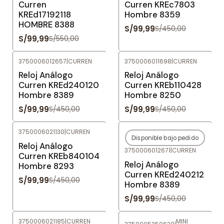
Curren
Curren KREc7803
KREd17192118
Hombre 8359
HOMBRE 8388
S/99,99
S/450,00
S/99,99
S/550,00
3750006012657
|
CURREN
3750006011698
|
CURREN
-78%
OFF
-78%
OFF
Reloj Análogo
Reloj Análogo
Curren KREd240120
Curren KREb110428
Hombre 8389
Hombre 8250
S/99,99
S/99,99
S/450,00
S/450,00
3750006021130
|
CURREN
Disponible bajo pedido
-78%
OFF
-78%
OFF
Reloj Análogo
3750006012671
|
CURREN
Agotado
Curren KREb840104
Reloj Análogo
Hombre 8293
Curren KREd240212
S/99,99
S/450,00
Hombre 8389
S/99,99
S/450,00
3750006021185
|
CURREN
MINI