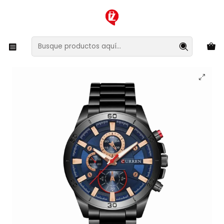
XMAS SALE ¡Compra antes de que la oferta termine!
Inicio
Joyas y Relojes
Relojes
Reloj Análogo Curren KREb560120 Hombre 8275