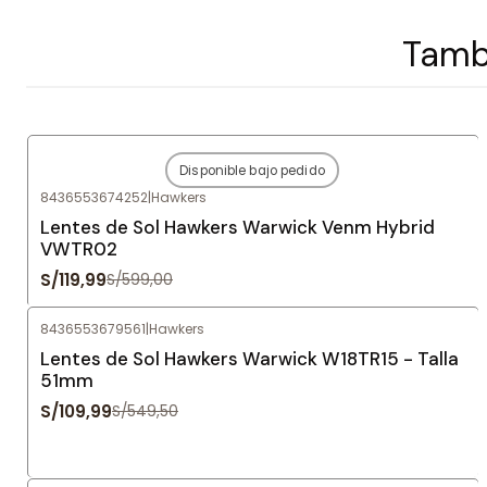
Tambi
Disponible bajo pedido
-80%
OFF
8436553674252
|
Hawkers
Agotado
Lentes de Sol Hawkers Warwick Venm Hybrid
VWTR02
S/119,99
S/599,00
8436553679561
|
Hawkers
-80%
OFF
Lentes de Sol Hawkers Warwick W18TR15 - Talla
51mm
S/109,99
S/549,50