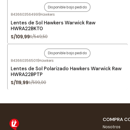
Disponible bajo pedido
-80%
OFF
8436603564991
|
Hawkers
Agotado
Lentes de Sol Hawkers Warwick Raw
HWRA22BKT0
S/109,99
S/549,50
Disponible bajo pedido
-80%
OFF
8436603565011
|
Hawkers
Agotado
Lentes de Sol Polarizado Hawkers Warwick Raw
HWRA22BPTP
S/119,99
S/599,00
COMPRA CO
Nosotros