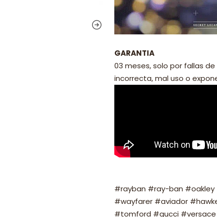
GARANTIA
03 meses, solo por fallas de 
incorrecta, mal uso o exponer
#rayban #ray-ban #oakley #
#wayfarer #aviador #hawker
#tomford #gucci #versace 