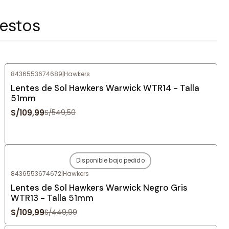
 estos
8436553674689
|
Hawkers
-80%
OFF
Lentes de Sol Hawkers Warwick WTR14 - Talla
51mm
S/109,99
S/549,50
Disponible bajo pedido
-76%
OFF
8436553674672
|
Hawkers
Agotado
Lentes de Sol Hawkers Warwick Negro Gris
WTR13 - Talla 51mm
S/109,99
S/449,99