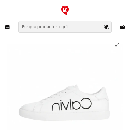
XMAS SALE ¡Compra antes de que la oferta termine!
Inicio
Ropa y Accesorios
Calzado
Zapatillas Calvin Klein Modelo Cabre Color Blanco