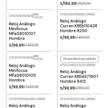
S/194,99
S/620,00
MINI
3750006011698
|
CURREN
3750005250821
|
FOCUS
-78%
OFF
-78%
OFF
Reloj Análogo
Reloj Análogo
Curren KREb110428
Minifocus
Hombre 8250
MFa58010107
S/99,99
S/450,00
Hombre
S/99,99
S/450,00
MINI
3750005250814
|
FOCUS
Disponible bajo pedido
-78%
OFF
-82%
OFF
3750008002137
|
CURREN
Reloj Análogo
Agotado
Minifocus
Reloj Análogo
MFa58010105
Curren KREd371907
Hombre
Hombre 8412
S/99,99
S/450,00
S/99,99
S/550,00
3750005530626
|
CURREN
3750006012374
|
CURREN
-82%
OFF
-78%
OFF
Reloj Análogo
Reloj Análogo