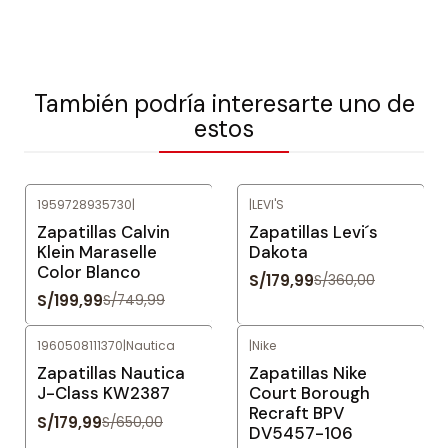
También podría interesarte uno de
estos
1959728935730
|
|
LEVI'S
-73%
OFF
-50%
OFF
Zapatillas Calvin
Zapatillas Levi´s
Klein Maraselle
Dakota
Color Blanco
S/179,99
S/360,00
S/199,99
S/749,99
1960508111370
|
Nautica
|
Nike
-72%
OFF
-69%
OFF
Zapatillas Nautica
Zapatillas Nike
J-Class KW2387
Court Borough
Recraft BPV
S/179,99
S/650,00
DV5457-106