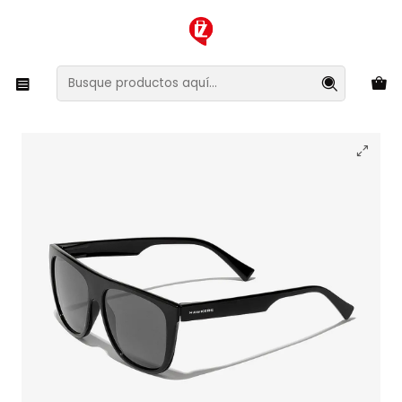
XMAS SALE ¡Compra antes de que la oferta termine!
Inicio
Ropa y Accesorios
Accesorios de Moda
Lentes y Accesorios
Lentes de Sol
Lentes de Sol Hawkers Runway 110040