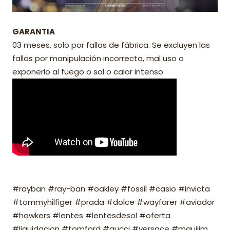
GARANTIA
03 meses, solo por fallas de fábrica. Se excluyen las
fallas por manipulación incorrecta, mal uso o
exponerlo al fuego o sol o calor intenso.
#rayban #ray-ban #oakley #fossil #casio #invicta
#tommyhilfiger #prada #dolce #wayfarer #aviador
#hawkers #lentes #lentesdesol #oferta
#liquidacion #tomford #gucci #versace #mauijim