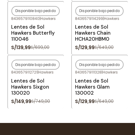
Disponible bajo pedido
Disponible bajo pedido
-80%
OFF
-80%
OFF
8436579110840
|
Hawkers
8436579114299
|
Hawkers
Agotado
Agotado
Lentes de Sol
Lentes de Sol
Hawkers Butterfly
Hawkers Chain
110046
HCHA20HBM0
S/139,99
S/129,99
S/699,00
S/649,00
Disponible bajo pedido
Disponible bajo pedido
-80%
OFF
-80%
OFF
8436579112721
|
Hawkers
8436579111328
|
Hawkers
Agotado
Agotado
Lentes de Sol
Lentes de Sol
Hawkers Sixgon
Hawkers Glam
130020
130002
S/149,99
S/129,99
S/749,00
S/649,00