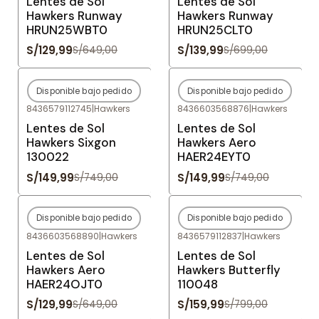
Lentes de Sol
Lentes de Sol
Hawkers Runway
Hawkers Runway
HRUN25WBT0
HRUN25CLT0
S/129,99
S/139,99
S/649,00
S/699,00
Disponible bajo pedido
Disponible bajo pedido
-80%
OFF
-80%
OFF
8436579112745
|
Hawkers
8436603568876
|
Hawkers
Agotado
Agotado
Lentes de Sol
Lentes de Sol
Hawkers Sixgon
Hawkers Aero
130022
HAER24EYT0
S/149,99
S/149,99
S/749,00
S/749,00
Disponible bajo pedido
Disponible bajo pedido
-80%
OFF
-80%
OFF
8436603568890
|
Hawkers
8436579112837
|
Hawkers
Agotado
Agotado
Lentes de Sol
Lentes de Sol
Hawkers Aero
Hawkers Butterfly
HAER24OJT0
110048
S/129,99
S/159,99
S/649,00
S/799,00