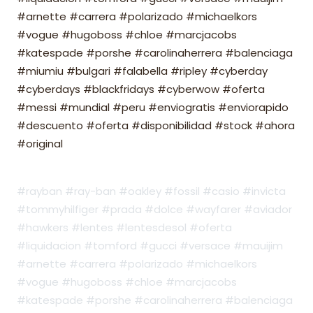
#arnette #carrera #polarizado #michaelkors
#vogue #hugoboss #chloe #marcjacobs
#katespade #porshe #carolinaherrera #balenciaga
#miumiu #bulgari #falabella #ripley #cyberday
#cyberdays #blackfridays #cyberwow #oferta
#messi #mundial #peru #enviogratis #enviorapido
#descuento #oferta #disponibilidad #stock #ahora
#original
#rayban #ray-ban #oakley #fossil #casio #invicta
#tommyhilfiger #prada #dolce #wayfarer #aviador
#hawkers #lentes #lentesdesol #oferta
#liquidacion #tomford #gucci #versace #mauijim
#arnette #carrera #polarizado #michaelkors
#vogue #hugoboss #chloe #marcjacobs
#katespade #porshe #carolinaherrera #balenciaga