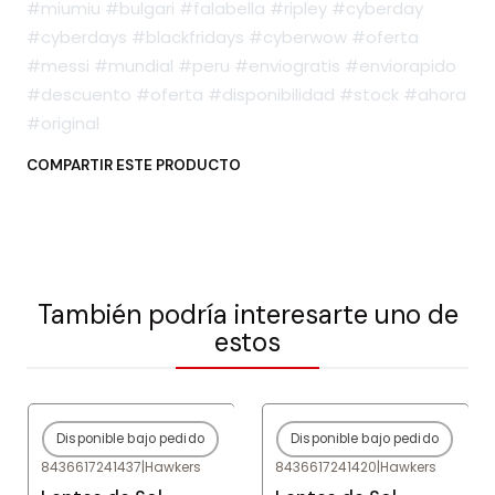
#miumiu #bulgari #falabella #ripley #cyberday
#cyberdays #blackfridays #cyberwow #oferta
#messi #mundial #peru #enviogratis #enviorapido
#descuento #oferta #disponibilidad #stock #ahora
#original
COMPARTIR ESTE PRODUCTO
También podría interesarte uno de
estos
Disponible bajo pedido
Disponible bajo pedido
-80%
OFF
-80%
OFF
8436617241437
|
Hawkers
8436617241420
|
Hawkers
Agotado
Agotado