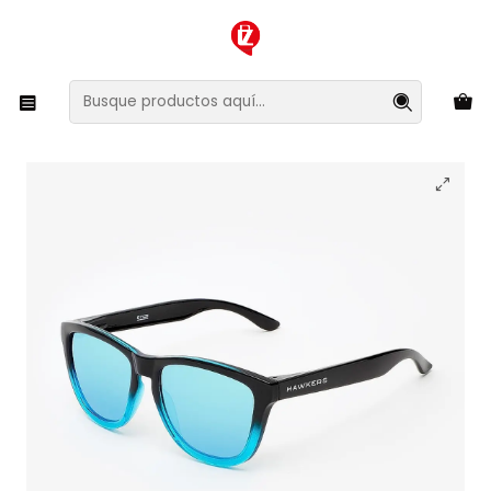
XMAS SALE ¡Compra antes de que la oferta termine!
Inicio
Ropa y Accesorios
Accesorios de Moda
Lentes y Accesorios
Lentes de Sol
Lentes de Sol Hawkers One F18TR02