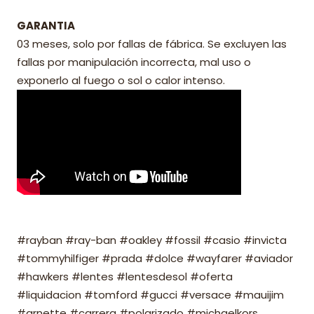
GARANTIA
03 meses, solo por fallas de fábrica. Se excluyen las
fallas por manipulación incorrecta, mal uso o
exponerlo al fuego o sol o calor intenso.
#rayban #ray-ban #oakley #fossil #casio #invicta
#tommyhilfiger #prada #dolce #wayfarer #aviador
#hawkers #lentes #lentesdesol #oferta
#liquidacion #tomford #gucci #versace #mauijim
#arnette #carrera #polarizado #michaelkors