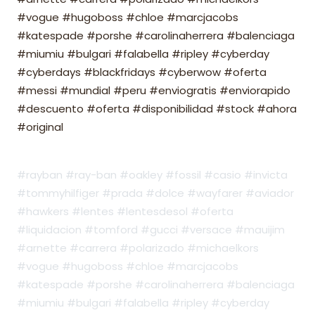
#vogue #hugoboss #chloe #marcjacobs
#katespade #porshe #carolinaherrera #balenciaga
#miumiu #bulgari #falabella #ripley #cyberday
#cyberdays #blackfridays #cyberwow #oferta
#messi #mundial #peru #enviogratis #enviorapido
#descuento #oferta #disponibilidad #stock #ahora
#original
#rayban #ray-ban #oakley #fossil #casio #invicta
#tommyhilfiger #prada #dolce #wayfarer #aviador
#hawkers #lentes #lentesdesol #oferta
#liquidacion #tomford #gucci #versace #mauijim
#arnette #carrera #polarizado #michaelkors
#vogue #hugoboss #chloe #marcjacobs
#katespade #porshe #carolinaherrera #balenciaga
#miumiu #bulgari #falabella #ripley #cyberday