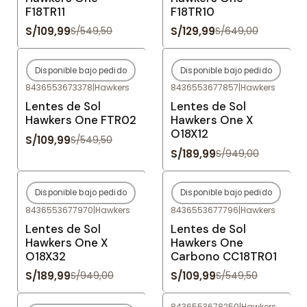
F18TR11
F18TR10
S/109,99
S/129,99
S/549,50
S/649,00
Disponible bajo pedido
Disponible bajo pedido
-80%
OFF
-80%
OFF
8436553673378
|
Hawkers
8436553677857
|
Hawkers
Agotado
Agotado
Lentes de Sol
Lentes de Sol
Hawkers One FTR02
Hawkers One X
O18X12
S/109,99
S/549,50
S/189,99
S/949,00
Disponible bajo pedido
Disponible bajo pedido
-80%
OFF
-80%
OFF
8436553677970
|
Hawkers
8436553677796
|
Hawkers
Agotado
Agotado
Lentes de Sol
Lentes de Sol
Hawkers One X
Hawkers One
O18X32
Carbono CC18TR01
S/189,99
S/109,99
S/949,00
S/549,50
8436553678250
|
Hawkers