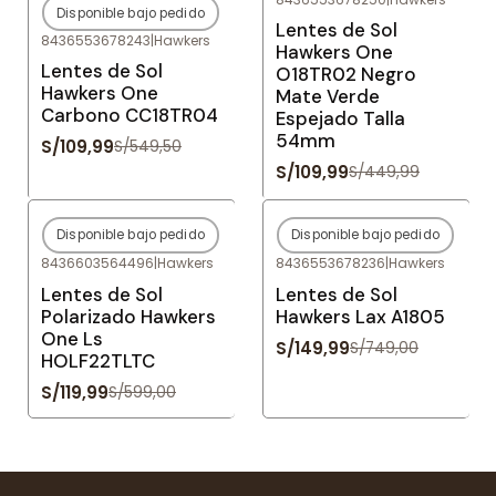
Disponible bajo pedido
-80%
OFF
-76%
OFF
Lentes de Sol
8436553678243
|
Hawkers
Agotado
Hawkers One
Lentes de Sol
O18TR02 Negro
Hawkers One
Mate Verde
Carbono CC18TR04
Espejado Talla
54mm
S/109,99
S/549,50
S/109,99
S/449,99
Disponible bajo pedido
Disponible bajo pedido
-80%
OFF
-80%
OFF
8436603564496
|
Hawkers
8436553678236
|
Hawkers
Agotado
Agotado
Lentes de Sol
Lentes de Sol
Polarizado Hawkers
Hawkers Lax A1805
One Ls
S/149,99
S/749,00
HOLF22TLTC
S/119,99
S/599,00