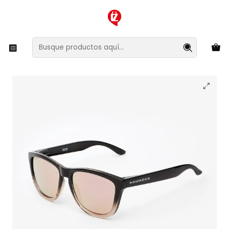
XMAS SALE ¡Compra antes de que la oferta termine!
Inicio
Ropa y Accesorios
Accesorios de Moda
Lentes y Accesorios
Lentes de Sol
Lentes de Sol Hawkers One F18TR10