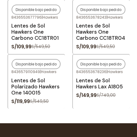
Disponible bajo pedido
Disponible bajo pedido
-80%
OFF
-80%
OFF
8436553677796
|
Hawkers
8436553678243
|
Hawkers
Agotado
Agotado
Lentes de Sol
Lentes de Sol
Hawkers One
Hawkers One
Carbono CC18TR01
Carbono CC18TR04
S/109,99
S/109,99
S/549,50
S/549,50
Disponible bajo pedido
Disponible bajo pedido
-78%
OFF
-80%
OFF
8436579110949
|
Hawkers
8436553678236
|
Hawkers
Agotado
Agotado
Lentes de Sol
Lentes de Sol
Polarizado Hawkers
Hawkers Lax A1805
One 140015
S/149,99
S/749,00
S/119,99
S/549,50