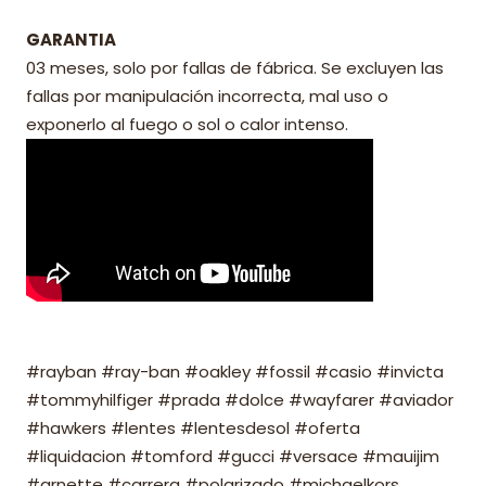
GARANTIA
03 meses, solo por fallas de fábrica. Se excluyen las
fallas por manipulación incorrecta, mal uso o
exponerlo al fuego o sol o calor intenso.
#rayban #ray-ban #oakley #fossil #casio #invicta
#tommyhilfiger #prada #dolce #wayfarer #aviador
#hawkers #lentes #lentesdesol #oferta
#liquidacion #tomford #gucci #versace #mauijim
#arnette #carrera #polarizado #michaelkors