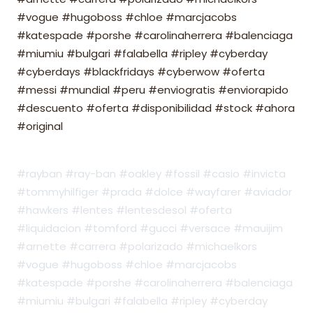
#vogue #hugoboss #chloe #marcjacobs
#katespade #porshe #carolinaherrera #balenciaga
#miumiu #bulgari #falabella #ripley #cyberday
#cyberdays #blackfridays #cyberwow #oferta
#messi #mundial #peru #enviogratis #enviorapido
#descuento #oferta #disponibilidad #stock #ahora
#original
#rayban #ray-ban #oakley #fossil #casio #invicta
#tommyhilfiger #prada #dolce #wayfarer #aviador
#hawkers #lentes #lentesdesol #oferta
#liquidacion #tomford #gucci #versace #mauijim
#arnette #carrera #polarizado #michaelkors
#vogue #hugoboss #chloe #marcjacobs
#katespade #porshe #carolinaherrera #balenciaga
#miumiu #bulgari #falabella #ripley #cyberday