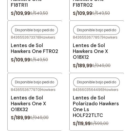
F18TR11
F18TR02
S/109,99
S/109,99
S/549,50
S/549,50
Disponible bajo pedido
Disponible bajo pedido
-80%
OFF
-80%
OFF
8436553673378
|
Hawkers
8436553677857
|
Hawkers
Agotado
Agotado
Lentes de Sol
Lentes de Sol
Hawkers One FTR02
Hawkers One X
O18X12
S/109,99
S/549,50
S/189,99
S/949,00
Disponible bajo pedido
Disponible bajo pedido
-80%
OFF
-80%
OFF
8436553677970
|
Hawkers
8436603564496
|
Hawkers
Agotado
Agotado
Lentes de Sol
Lentes de Sol
Hawkers One X
Polarizado Hawkers
O18X32
One Ls
HOLF22TLTC
S/189,99
S/949,00
S/119,99
S/599,00