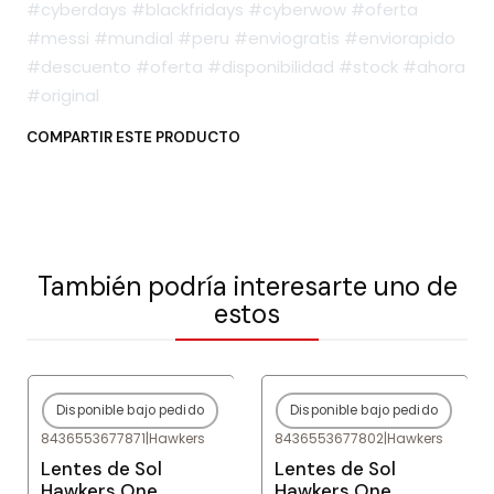
#cyberdays #blackfridays #cyberwow #oferta
#messi #mundial #peru #enviogratis #enviorapido
#descuento #oferta #disponibilidad #stock #ahora
#original
COMPARTIR ESTE PRODUCTO
También podría interesarte uno de
estos
Disponible bajo pedido
Disponible bajo pedido
-80%
OFF
-80%
OFF
8436553677871
|
Hawkers
8436553677802
|
Hawkers
Agotado
Agotado
Lentes de Sol
Lentes de Sol
Hawkers One
Hawkers One