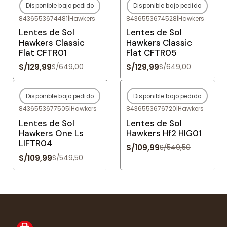
Disponible bajo pedido
Disponible bajo pedido
-80%
OFF
-80%
OFF
8436553674481
|
Hawkers
8436553674528
|
Hawkers
Agotado
Agotado
Lentes de Sol
Lentes de Sol
Hawkers Classic
Hawkers Classic
Flat CFTR01
Flat CFTR05
S/129,99
S/129,99
S/649,00
S/649,00
Disponible bajo pedido
Disponible bajo pedido
-80%
OFF
-80%
OFF
8436553677505
|
Hawkers
8436553676720
|
Hawkers
Agotado
Agotado
Lentes de Sol
Lentes de Sol
Hawkers One Ls
Hawkers Hf2 HIG01
LIFTR04
S/109,99
S/549,50
S/109,99
S/549,50