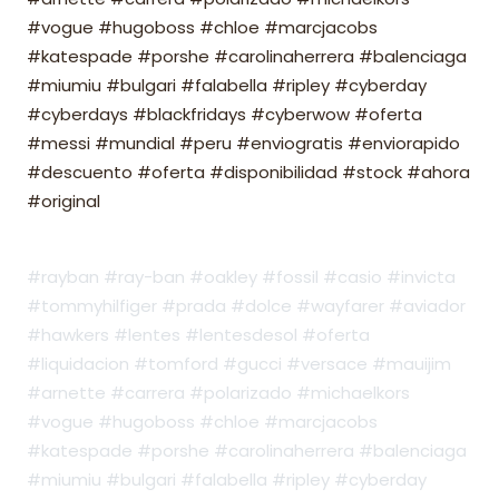
#vogue #hugoboss #chloe #marcjacobs
#katespade #porshe #carolinaherrera #balenciaga
#miumiu #bulgari #falabella #ripley #cyberday
#cyberdays #blackfridays #cyberwow #oferta
#messi #mundial #peru #enviogratis #enviorapido
#descuento #oferta #disponibilidad #stock #ahora
#original
#rayban #ray-ban #oakley #fossil #casio #invicta
#tommyhilfiger #prada #dolce #wayfarer #aviador
#hawkers #lentes #lentesdesol #oferta
#liquidacion #tomford #gucci #versace #mauijim
#arnette #carrera #polarizado #michaelkors
#vogue #hugoboss #chloe #marcjacobs
#katespade #porshe #carolinaherrera #balenciaga
#miumiu #bulgari #falabella #ripley #cyberday