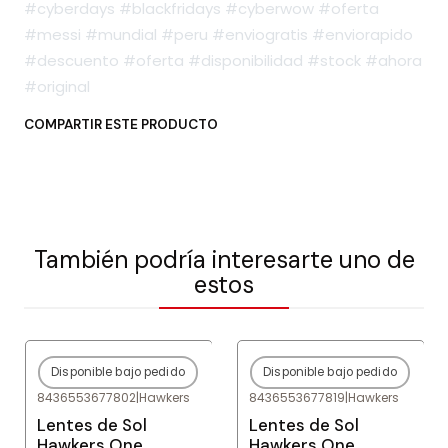
#cyberdays #blackfridays #cyberwow #oferta
#messi #mundial #peru #enviogratis #enviorapido
#descuento #oferta #disponibilidad #stock #ahora
#original
COMPARTIR ESTE PRODUCTO
También podría interesarte uno de
estos
Disponible bajo pedido
Disponible bajo pedido
-80%
OFF
-80%
OFF
8436553677802
|
Hawkers
8436553677819
|
Hawkers
Agotado
Agotado
Lentes de Sol
Lentes de Sol
Hawkers One
Hawkers One