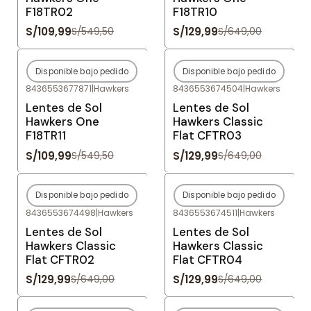
F18TR02
F18TR10
S/109,99
S/129,99
S/549,50
S/649,00
Disponible bajo pedido
Disponible bajo pedido
-80%
OFF
-80%
OFF
8436553677871
|
Hawkers
8436553674504
|
Hawkers
Agotado
Agotado
Lentes de Sol
Lentes de Sol
Hawkers One
Hawkers Classic
F18TR11
Flat CFTR03
S/109,99
S/129,99
S/549,50
S/649,00
Disponible bajo pedido
Disponible bajo pedido
-80%
OFF
-80%
OFF
8436553674498
|
Hawkers
8436553674511
|
Hawkers
Agotado
Agotado
Lentes de Sol
Lentes de Sol
Hawkers Classic
Hawkers Classic
Flat CFTR02
Flat CFTR04
S/129,99
S/129,99
S/649,00
S/649,00