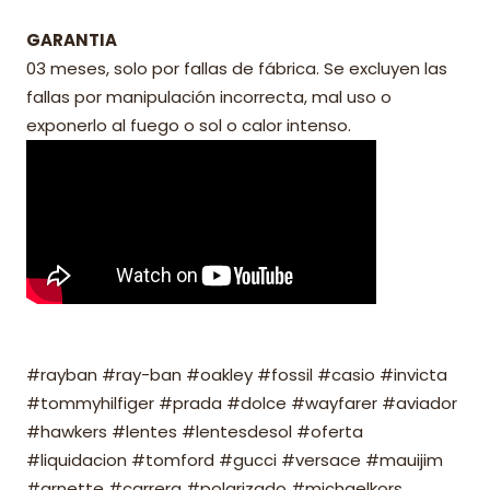
GARANTIA
03 meses, solo por fallas de fábrica. Se excluyen las
fallas por manipulación incorrecta, mal uso o
exponerlo al fuego o sol o calor intenso.
#rayban #ray-ban #oakley #fossil #casio #invicta
#tommyhilfiger #prada #dolce #wayfarer #aviador
#hawkers #lentes #lentesdesol #oferta
#liquidacion #tomford #gucci #versace #mauijim
#arnette #carrera #polarizado #michaelkors