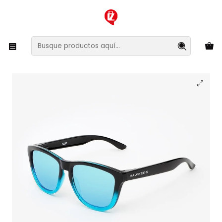
XMAS SALE ¡Compra antes de que la oferta termine!
Inicio
Ropa y Accesorios
Accesorios de Moda
Lentes y Accesorios
Lentes de Sol
Lentes de Sol Hawkers One FTR02