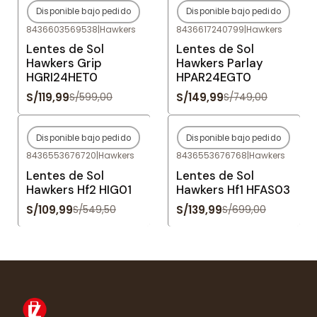
Disponible bajo pedido
Disponible bajo pedido
-80%
OFF
-80%
OFF
8436603569538
|
Hawkers
8436617240799
|
Hawkers
Agotado
Agotado
Lentes de Sol
Lentes de Sol
Hawkers Grip
Hawkers Parlay
HGRI24HET0
HPAR24EGT0
S/119,99
S/149,99
S/599,00
S/749,00
Disponible bajo pedido
Disponible bajo pedido
-80%
OFF
-80%
OFF
8436553676720
|
Hawkers
8436553676768
|
Hawkers
Agotado
Agotado
Lentes de Sol
Lentes de Sol
Hawkers Hf2 HIG01
Hawkers Hf1 HFAS03
S/109,99
S/139,99
S/549,50
S/699,00