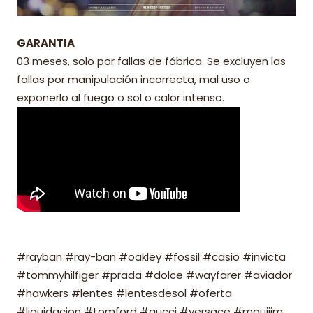
GARANTIA
03 meses, solo por fallas de fábrica. Se excluyen las
fallas por manipulación incorrecta, mal uso o
exponerlo al fuego o sol o calor intenso.
#rayban #ray-ban #oakley #fossil #casio #invicta
#tommyhilfiger #prada #dolce #wayfarer #aviador
#hawkers #lentes #lentesdesol #oferta
#liquidacion #tomford #gucci #versace #mauijim