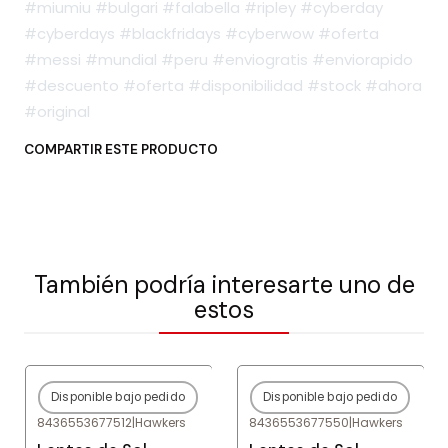
#miumiu #bulgari #falabella #ripley #cyberday
#cyberdays #blackfridays #cyberwow #oferta
#messi #mundial #peru #enviogratis #enviorapido
#descuento #oferta #disponibilidad #stock #ahora
#original
COMPARTIR ESTE PRODUCTO
También podría interesarte uno de
estos
Disponible bajo pedido
Disponible bajo pedido
-80%
OFF
-80%
OFF
8436553677512
|
Hawkers
8436553677550
|
Hawkers
Agotado
Agotado