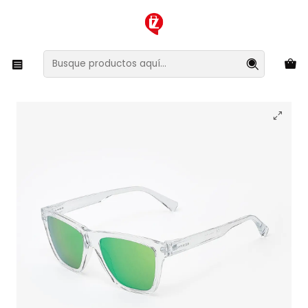
XMAS SALE ¡Compra antes de que la oferta termine!
Inicio
Ropa y Accesorios
Accesorios de Moda
Lentes y Accesorios
Lentes de Sol
Lentes de Sol Hawkers One Ls LIFTR04