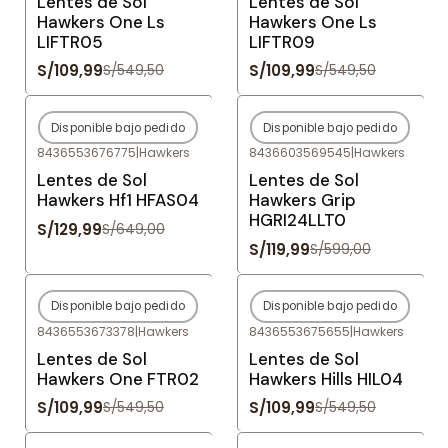
Lentes de Sol
Lentes de Sol
Hawkers One Ls
Hawkers One Ls
LIFTR05
LIFTR09
S/109,99
S/109,99
S/549,50
S/549,50
Disponible bajo pedido
Disponible bajo pedido
-80%
OFF
-80%
OFF
8436553676775
|
Hawkers
8436603569545
|
Hawkers
Agotado
Agotado
Lentes de Sol
Lentes de Sol
Hawkers Hf1 HFAS04
Hawkers Grip
HGRI24LLT0
S/129,99
S/649,00
S/119,99
S/599,00
Disponible bajo pedido
Disponible bajo pedido
-80%
OFF
-80%
OFF
8436553673378
|
Hawkers
8436553675655
|
Hawkers
Agotado
Agotado
Lentes de Sol
Lentes de Sol
Hawkers One FTR02
Hawkers Hills HIL04
S/109,99
S/109,99
S/549,50
S/549,50