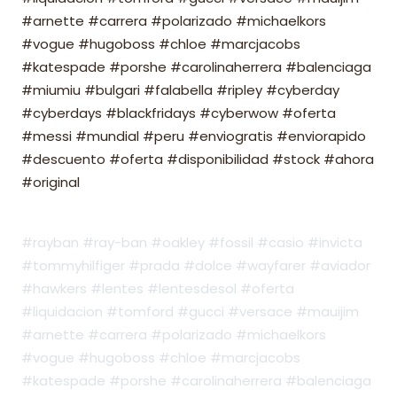
#arnette #carrera #polarizado #michaelkors
#vogue #hugoboss #chloe #marcjacobs
#katespade #porshe #carolinaherrera #balenciaga
#miumiu #bulgari #falabella #ripley #cyberday
#cyberdays #blackfridays #cyberwow #oferta
#messi #mundial #peru #enviogratis #enviorapido
#descuento #oferta #disponibilidad #stock #ahora
#original
#rayban #ray-ban #oakley #fossil #casio #invicta
#tommyhilfiger #prada #dolce #wayfarer #aviador
#hawkers #lentes #lentesdesol #oferta
#liquidacion #tomford #gucci #versace #mauijim
#arnette #carrera #polarizado #michaelkors
#vogue #hugoboss #chloe #marcjacobs
#katespade #porshe #carolinaherrera #balenciaga