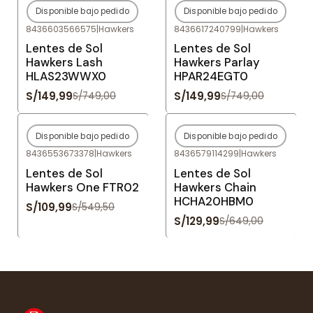
Disponible bajo pedido
Disponible bajo pedido
-80%
OFF
-80%
OFF
8436603566575
|
Hawkers
8436617240799
|
Hawkers
Agotado
Agotado
Lentes de Sol
Lentes de Sol
Hawkers Lash
Hawkers Parlay
HLAS23WWX0
HPAR24EGT0
S/149,99
S/149,99
S/749,00
S/749,00
Disponible bajo pedido
Disponible bajo pedido
-80%
OFF
-80%
OFF
8436553673378
|
Hawkers
8436579114299
|
Hawkers
Agotado
Agotado
Lentes de Sol
Lentes de Sol
Hawkers One FTR02
Hawkers Chain
HCHA20HBM0
S/109,99
S/549,50
S/129,99
S/649,00