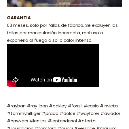
GARANTIA
03 meses, solo por fallas de fábrica. Se excluyen las
fallas por manipulación incorrecta, mal uso o
exponerlo al fuego o sol o calor intenso.
#rayban #ray-ban #oakley #fossil #casio #invicta
#tommyhilfiger #prada #dolce #wayfarer #aviador
#hawkers #lentes #lentesdesol #oferta
#liquidacion #tomford #gucci #versace #mauijim