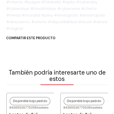
#miumiu #bulgari #falabella #ripley #cyberday
#cyberdays #blackfridays #cyberwow #oferta
#messi #mundial #peru #enviogratis #enviorapido
#descuento #oferta #disponibilidad #stock #ahora
#original
COMPARTIR ESTE PRODUCTO
También podría interesarte uno de
estos
Disponible bajo pedido
Disponible bajo pedido
-80%
OFF
-80%
OFF
8436553677505
|
Hawkers
8436553677550
|
Hawkers
Agotado
Agotado