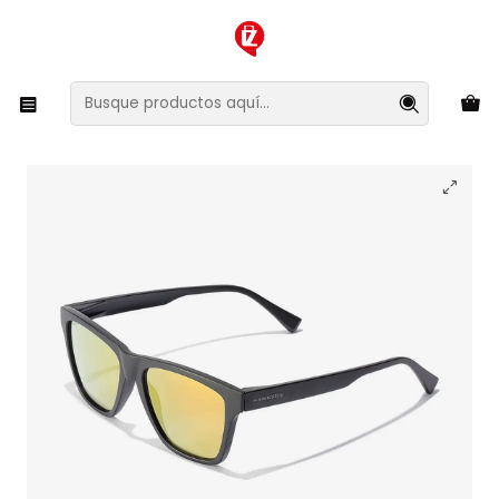
XMAS SALE ¡Compra antes de que la oferta termine!
Inicio
Ropa y Accesorios
Accesorios de Moda
Lentes y Accesorios
Lentes de Sol
Lentes de Sol Hawkers One Ls LIFTR05