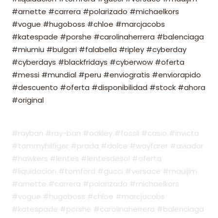
#arnette #carrera #polarizado #michaelkors
#vogue #hugoboss #chloe #marcjacobs
#katespade #porshe #carolinaherrera #balenciaga
#miumiu #bulgari #falabella #ripley #cyberday
#cyberdays #blackfridays #cyberwow #oferta
#messi #mundial #peru #enviogratis #enviorapido
#descuento #oferta #disponibilidad #stock #ahora
#original
#rayban #ray-ban #oakley #fossil #casio #invicta
#tommyhilfiger #prada #dolce #wayfarer #aviador
#hawkers #lentes #lentesdesol #oferta
#liquidacion #tomford #gucci #versace #mauijim
#arnette #carrera #polarizado #michaelkors
#vogue #hugoboss #chloe #marcjacobs
#katespade #porshe #carolinaherrera #balenciaga