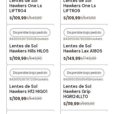
Lentes de Sol
Lentes de Sol
Hawkers One Ls
Hawkers One Ls
LIFTR04
LIFTR09
S/109,99
S/109,99
S/549,50
S/549,50
Disponible bajo pedido
Disponible bajo pedido
-80%
OFF
-80%
OFF
8436553675662
|
Hawkers
8436553678236
|
Hawkers
Agotado
Agotado
Lentes de Sol
Lentes de Sol
Hawkers Hills HIL05
Hawkers Lax A1805
S/109,99
S/149,99
S/549,50
S/749,00
Disponible bajo pedido
Disponible bajo pedido
-80%
OFF
-80%
OFF
8436553676720
|
Hawkers
8436603569545
|
Hawkers
Agotado
Agotado
Lentes de Sol
Lentes de Sol
Hawkers Hf2 HIG01
Hawkers Grip
HGRI24LLT0
S/109,99
S/549,50
S/119,99
S/599,00