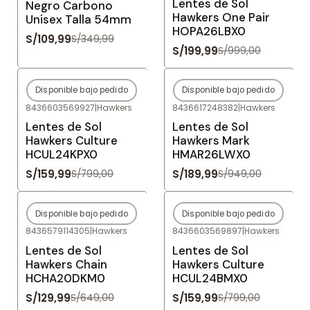
Lentes de Sol
Negro Carbono
Hawkers One Pair
Unisex Talla 54mm
HOPA26LBX0
S/109,99
S/349,99
S/199,99
S/999,00
Disponible bajo pedido
Disponible bajo pedido
-80%
OFF
-80%
OFF
8436603569927
|
Hawkers
8436617248382
|
Hawkers
Agotado
Agotado
Lentes de Sol
Lentes de Sol
Hawkers Culture
Hawkers Mark
HCUL24KPX0
HMAR26LWX0
S/159,99
S/189,99
S/799,00
S/949,00
Disponible bajo pedido
Disponible bajo pedido
-80%
OFF
-80%
OFF
8436579114305
|
Hawkers
8436603569897
|
Hawkers
Agotado
Agotado
Lentes de Sol
Lentes de Sol
Hawkers Chain
Hawkers Culture
HCHA20DKM0
HCUL24BMX0
S/129,99
S/159,99
S/649,00
S/799,00