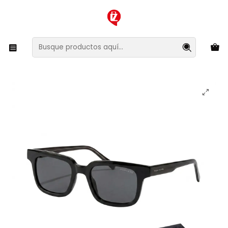
XMAS SALE ¡Compra antes de que la oferta termine!
Inicio
Ropa y Accesorios
Accesorios de Moda
Lentes y Accesorios
Lentes de Sol
Lentes de Sol Hawkers Covent Black Dark Eco
HCOV26BBR0 - Talla 51mm