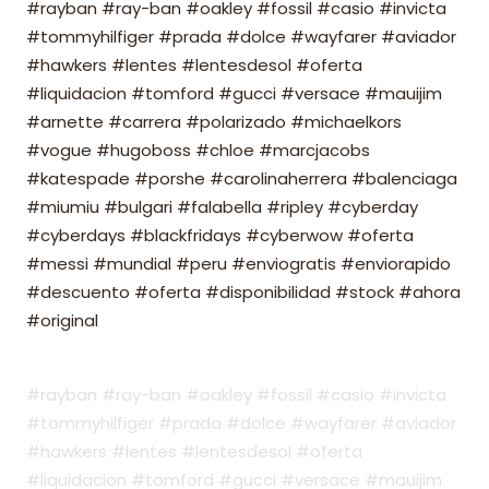
#rayban #ray-ban #oakley #fossil #casio #invicta
#tommyhilfiger #prada #dolce #wayfarer #aviador
#hawkers #lentes #lentesdesol #oferta
#liquidacion #tomford #gucci #versace #mauijim
#arnette #carrera #polarizado #michaelkors
#vogue #hugoboss #chloe #marcjacobs
#katespade #porshe #carolinaherrera #balenciaga
#miumiu #bulgari #falabella #ripley #cyberday
#cyberdays #blackfridays #cyberwow #oferta
#messi #mundial #peru #enviogratis #enviorapido
#descuento #oferta #disponibilidad #stock #ahora
#original
#rayban #ray-ban #oakley #fossil #casio #invicta
#tommyhilfiger #prada #dolce #wayfarer #aviador
#hawkers #lentes #lentesdesol #oferta
#liquidacion #tomford #gucci #versace #mauijim