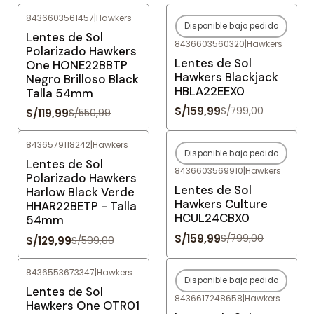
8436603561457
|
Hawkers
Disponible bajo pedido
-78%
OFF
-80%
OFF
Lentes de Sol
8436603560320
|
Hawkers
Agotado
Polarizado Hawkers
Lentes de Sol
One HONE22BBTP
Hawkers Blackjack
Negro Brilloso Black
HBLA22EEX0
Talla 54mm
S/159,99
S/799,00
S/119,99
S/550,99
8436579118242
|
Hawkers
Disponible bajo pedido
-78%
OFF
-80%
OFF
Lentes de Sol
8436603569910
|
Hawkers
Agotado
Polarizado Hawkers
Lentes de Sol
Harlow Black Verde
Hawkers Culture
HHAR22BETP - Talla
HCUL24CBX0
54mm
S/159,99
S/799,00
S/129,99
S/599,00
8436553673347
|
Hawkers
Disponible bajo pedido
-69%
OFF
-80%
OFF
Lentes de Sol
8436617248658
|
Hawkers
Agotado
Hawkers One OTR01