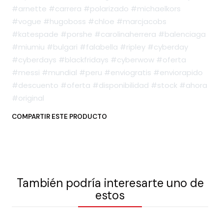
#arnette #carrera #polarizado #michaelkors
#vogue #hugoboss #chloe #marcjacobs
#katespade #porshe #carolinaherrera #balenciaga
#miumiu #bulgari #falabella #ripley #cyberday
#cyberdays #blackfridays #cyberwow #oferta
#messi #mundial #peru #enviogratis #enviorapido
#descuento #oferta #disponibilidad #stock #ahora
#original
COMPARTIR ESTE PRODUCTO
También podría interesarte uno de
estos