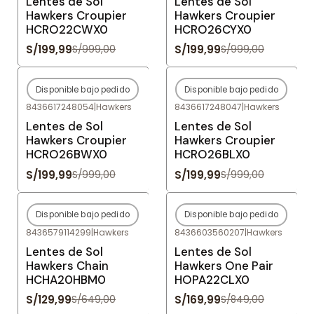
Lentes de Sol
Lentes de Sol
Hawkers Croupier
Hawkers Croupier
HCRO22CWX0
HCRO26CYX0
S/199,99
S/199,99
S/999,00
S/999,00
Disponible bajo pedido
Disponible bajo pedido
-80%
OFF
-80%
OFF
8436617248054
|
Hawkers
8436617248047
|
Hawkers
Agotado
Agotado
Lentes de Sol
Lentes de Sol
Hawkers Croupier
Hawkers Croupier
HCRO26BWX0
HCRO26BLX0
S/199,99
S/199,99
S/999,00
S/999,00
Disponible bajo pedido
Disponible bajo pedido
-80%
OFF
-80%
OFF
8436579114299
|
Hawkers
8436603560207
|
Hawkers
Agotado
Agotado
Lentes de Sol
Lentes de Sol
Hawkers Chain
Hawkers One Pair
HCHA20HBM0
HOPA22CLX0
S/129,99
S/169,99
S/649,00
S/849,00