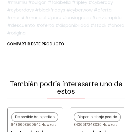
#miumiu #bulgari #falabella #ripley #cyberday
#cyberdays #blackfridays #cyberwow #oferta
#messi #mundial #peru #enviogratis #enviorapido
#descuento #oferta #disponibilidad #stock #ahora
#original
COMPARTIR ESTE PRODUCTO
También podría interesarte uno de
estos
Disponible bajo pedido
Disponible bajo pedido
-80%
OFF
-80%
OFF
8436603560542
|
Hawkers
8436617248030
|
Hawkers
Agotado
Agotado