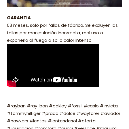
GARANTIA
03 meses, solo por fallas de fábrica. Se excluyen las
fallas por manipulación incorrecta, mal uso o
exponerlo al fuego o sol o calor intenso.
#rayban #ray-ban #oakley #fossil #casio #invicta
#tommyhilfiger #prada #dolce #wayfarer #aviador
#hawkers #lentes #lentesdesol #oferta
#liquidacion #tomford #gucci #versace #mauijim