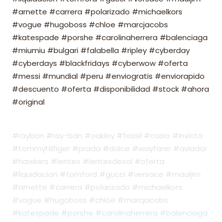
#arnette #carrera #polarizado #michaelkors
#vogue #hugoboss #chloe #marcjacobs
#katespade #porshe #carolinaherrera #balenciaga
#miumiu #bulgari #falabella #ripley #cyberday
#cyberdays #blackfridays #cyberwow #oferta
#messi #mundial #peru #enviogratis #enviorapido
#descuento #oferta #disponibilidad #stock #ahora
#original
#rayban #ray-ban #oakley #fossil #casio #invicta
#tommyhilfiger #prada #dolce #wayfarer #aviador
#hawkers #lentes #lentesdesol #oferta
#liquidacion #tomford #gucci #versace #mauijim
#arnette #carrera #polarizado #michaelkors
#vogue #hugoboss #chloe #marcjacobs
#katespade #porshe #carolinaherrera #balenciaga