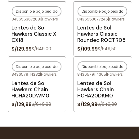
Disponible bajo pedido
Disponible bajo pedido
-80%
OFF
-80%
OFF
8436553672081
|
Hawkers
8436553677246
|
Hawkers
Agotado
Agotado
Lentes de Sol
Lentes de Sol
Hawkers Classic X
Hawkers Classic
CX18
Rounded ROCTR05
S/129,99
S/109,99
S/649,00
S/549,50
Disponible bajo pedido
Disponible bajo pedido
-80%
OFF
-80%
OFF
8436579114282
|
Hawkers
8436579114305
|
Hawkers
Agotado
Agotado
Lentes de Sol
Lentes de Sol
Hawkers Chain
Hawkers Chain
HCHA20DWM0
HCHA20DKM0
S/129,99
S/129,99
S/649,00
S/649,00