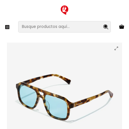
XMAS SALE ¡Compra antes de que la oferta termine!
Inicio
Ropa y Accesorios
Accesorios de Moda
Lentes y Accesorios
Lentes de Sol
Lentes de Sol Hawkers Croupier HCRO22CLX0