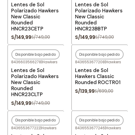
Lentes de Sol
Lentes de Sol
Polarizado Hawkers
Polarizado Hawkers
New Classic
New Classic
Rounded
Rounded
HNCR23CETP
HNCR23BBTP
S/149,99
S/149,99
S/749,00
S/749,00
Disponible bajo pedido
Disponible bajo pedido
-80%
OFF
-80%
OFF
8436603566278
|
Hawkers
8436553677208
|
Hawkers
Agotado
Agotado
Lentes de Sol
Lentes de Sol
Polarizado Hawkers
Hawkers Classic
New Classic
Rounded ROCTR01
Rounded
S/139,99
S/699,00
HNCR23CLTP
S/149,99
S/749,00
Disponible bajo pedido
Disponible bajo pedido
-80%
OFF
-80%
OFF
8436553677222
|
Hawkers
8436553677246
|
Hawkers
Agotado
Agotado