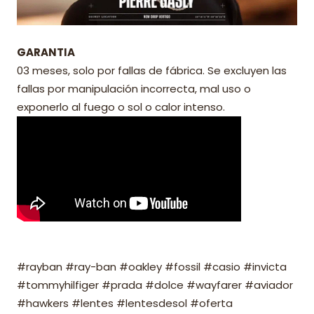
GARANTIA
03 meses, solo por fallas de fábrica. Se excluyen las
fallas por manipulación incorrecta, mal uso o
exponerlo al fuego o sol o calor intenso.
#rayban #ray-ban #oakley #fossil #casio #invicta
#tommyhilfiger #prada #dolce #wayfarer #aviador
#hawkers #lentes #lentesdesol #oferta