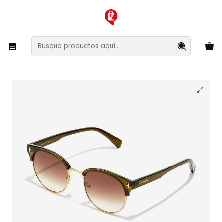
XMAS SALE ¡Compra antes de que la oferta termine!
Inicio
Ropa y Accesorios
Accesorios de Moda
Lentes y Accesorios
Lentes de Sol
Lentes de Sol Hawkers New Classic Rounded
HNCR23EWT0