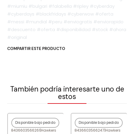
#miumiu #bulgari #falabella #ripley #cyberday
#cyberdays #blackfridays #cyberwow #oferta
#messi #mundial #peru #enviogratis #enviorapido
#descuento #oferta #disponibilidad #stock #ahora
#original
COMPARTIR ESTE PRODUCTO
También podría interesarte uno de
estos
Disponible bajo pedido
Disponible bajo pedido
-80%
OFF
-80%
OFF
8436603566261
|
Hawkers
8436603566247
|
Hawkers
Agotado
Agotado