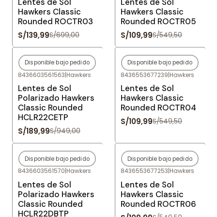
Lentes de Sol
Lentes de Sol
Hawkers Classic
Hawkers Classic
Rounded ROCTR03
Rounded ROCTR05
S/139,99
S/109,99
S/699,00
S/549,50
Disponible bajo pedido
Disponible bajo pedido
-80%
OFF
-80%
OFF
8436603561563
|
Hawkers
8436553677239
|
Hawkers
Agotado
Agotado
Lentes de Sol
Lentes de Sol
Polarizado Hawkers
Hawkers Classic
Classic Rounded
Rounded ROCTR04
HCLR22CETP
S/109,99
S/549,50
S/189,99
S/949,00
Disponible bajo pedido
Disponible bajo pedido
-80%
OFF
-80%
OFF
8436603561570
|
Hawkers
8436553677253
|
Hawkers
Agotado
Agotado
Lentes de Sol
Lentes de Sol
Polarizado Hawkers
Hawkers Classic
Classic Rounded
Rounded ROCTR06
HCLR22DBTP