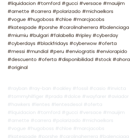
#liquidacion #tomford #gucci #versace #mauijim
#arnette #carrera #polarizado #michaelkors
#vogue #hugoboss #chloe #marcjacobs
#katespade #porshe #carolinaherrera #balenciaga
#miumiu #bulgari #falabella #ripley #cyberday
#cyberdays #blackfridays #cyberwow #oferta
#messi #mundial #peru #enviogratis #enviorapido
#descuento #oferta #disponibilidad #stock #ahora
#original
#rayban #ray-ban #oakley #fossil #casio #invicta
#tommyhilfiger #prada #dolce #wayfarer #aviador
#hawkers #lentes #lentesdesol #oferta
#liquidacion #tomford #gucci #versace #mauijim
#arnette #carrera #polarizado #michaelkors
#vogue #hugoboss #chloe #marcjacobs
#katespade #porshe #carolinaherrera #balenciaga