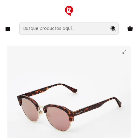
XMAS SALE ¡Compra antes de que la oferta termine!
Inicio
Ropa y Accesorios
Accesorios de Moda
Lentes y Accesorios
Lentes de Sol
Lentes de Sol Hawkers Classic Rounded ROCTR03