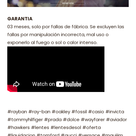
GARANTIA
03 meses, solo por fallas de fábrica. Se excluyen las
fallas por manipulación incorrecta, mal uso o
exponerlo al fuego o sol o calor intenso.
#rayban #ray-ban #oakley #fossil #casio #invicta
#tommyhilfiger #prada #dolce #wayfarer #aviador
#hawkers #lentes #lentesdesol #oferta
#liquidacion #tomford #gucci #versace #mauijim