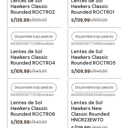
Lentes de Sol
Lentes de Sol
Hawkers Classic
Hawkers Classic
Rounded ROCTR02
Rounded ROCTR01
S/139,99
S/139,99
S/699,00
S/699,00
Disponible bajo pedido
Disponible bajo pedido
-80%
OFF
-80%
OFF
8436553677239
|
Hawkers
8436553677246
|
Hawkers
Agotado
Agotado
Lentes de Sol
Lentes de Sol
Hawkers Classic
Hawkers Classic
Rounded ROCTR04
Rounded ROCTR05
S/109,99
S/109,99
S/549,50
S/549,50
Disponible bajo pedido
Disponible bajo pedido
-80%
OFF
-80%
OFF
8436553677253
|
Hawkers
8436603566254
|
Hawkers
Agotado
Agotado
Lentes de Sol
Lentes de Sol
Hawkers Classic
Hawkers New
Rounded ROCTR06
Classic Rounded
HNCR23EWT0
S/109,99
S/549,50
S/139,99
S/699,00