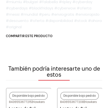
#miumiu #bulgari #falabella #ripley #cyberday
#cyberdays #blackfridays #cyberwow #oferta
#messi #mundial #peru #enviogratis #enviorapido
#descuento #oferta #disponibilidad #stock #ahora
#original
COMPARTIR ESTE PRODUCTO
También podría interesarte uno de
estos
Disponible bajo pedido
Disponible bajo pedido
-80%
OFF
-80%
OFF
8436553677215
|
Hawkers
8436553677208
|
Hawkers
Agotado
Agotado