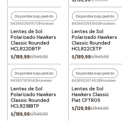
Disponible bajo pedido
Disponible bajo pedido
-80%
OFF
-80%
OFF
8436603561570
|
Hawkers
8436603561563
|
Hawkers
Agotado
Agotado
Lentes de Sol
Lentes de Sol
Polarizado Hawkers
Polarizado Hawkers
Classic Rounded
Classic Rounded
HCLR22DBTP
HCLR22CETP
S/189,99
S/189,99
S/949,00
S/949,00
Disponible bajo pedido
Disponible bajo pedido
-80%
OFF
-80%
OFF
8436579119140
|
Hawkers
8436553674528
|
Hawkers
Agotado
Agotado
Lentes de Sol
Lentes de Sol
Polarizado Hawkers
Hawkers Classic
Classic Rounded
Flat CFTR05
HCLR21BBTP
S/129,99
S/649,00
S/189,99
S/949,00