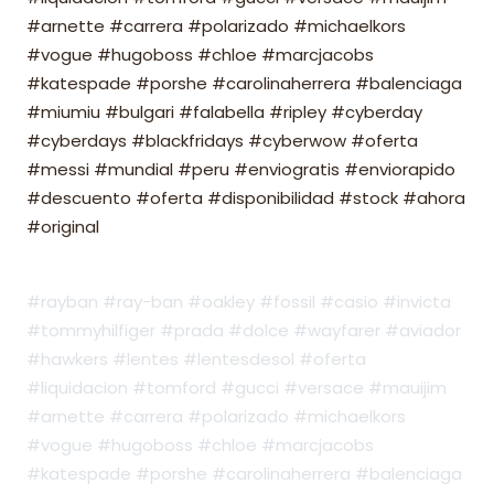
#arnette #carrera #polarizado #michaelkors
#vogue #hugoboss #chloe #marcjacobs
#katespade #porshe #carolinaherrera #balenciaga
#miumiu #bulgari #falabella #ripley #cyberday
#cyberdays #blackfridays #cyberwow #oferta
#messi #mundial #peru #enviogratis #enviorapido
#descuento #oferta #disponibilidad #stock #ahora
#original
#rayban #ray-ban #oakley #fossil #casio #invicta
#tommyhilfiger #prada #dolce #wayfarer #aviador
#hawkers #lentes #lentesdesol #oferta
#liquidacion #tomford #gucci #versace #mauijim
#arnette #carrera #polarizado #michaelkors
#vogue #hugoboss #chloe #marcjacobs
#katespade #porshe #carolinaherrera #balenciaga