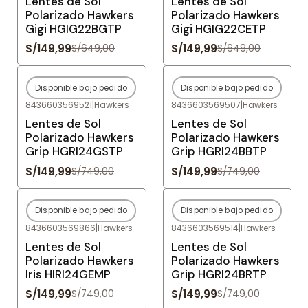
Lentes de Sol
Lentes de Sol
Polarizado Hawkers
Polarizado Hawkers
Gigi HGIG22BGTP
Gigi HGIG22CETP
S/149,99
S/149,99
S/649,00
S/649,00
Disponible bajo pedido
Disponible bajo pedido
-80%
OFF
-80%
OFF
8436603569521
|
Hawkers
8436603569507
|
Hawkers
Agotado
Agotado
Lentes de Sol
Lentes de Sol
Polarizado Hawkers
Polarizado Hawkers
Grip HGRI24GSTP
Grip HGRI24BBTP
S/149,99
S/149,99
S/749,00
S/749,00
Disponible bajo pedido
Disponible bajo pedido
-80%
OFF
-80%
OFF
8436603569866
|
Hawkers
8436603569514
|
Hawkers
Agotado
Agotado
Lentes de Sol
Lentes de Sol
Polarizado Hawkers
Polarizado Hawkers
Iris HIRI24GEMP
Grip HGRI24BRTP
S/149,99
S/149,99
S/749,00
S/749,00