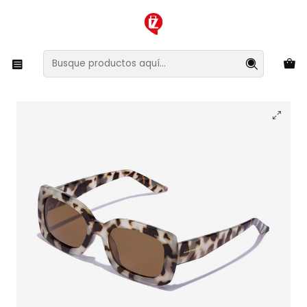
XMAS SALE ¡Compra antes de que la oferta termine!
Inicio
Ropa y Accesorios
Accesorios de Moda
Lentes y Accesorios
Lentes de Sol
Lentes de Sol Polarizado Hawkers Gigi HGIG22GWTP