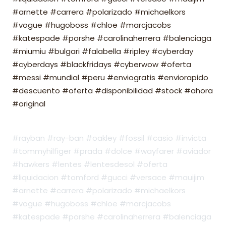
#arnette #carrera #polarizado #michaelkors
#vogue #hugoboss #chloe #marcjacobs
#katespade #porshe #carolinaherrera #balenciaga
#miumiu #bulgari #falabella #ripley #cyberday
#cyberdays #blackfridays #cyberwow #oferta
#messi #mundial #peru #enviogratis #enviorapido
#descuento #oferta #disponibilidad #stock #ahora
#original
#rayban #ray-ban #oakley #fossil #casio #invicta
#tommyhilfiger #prada #dolce #wayfarer #aviador
#hawkers #lentes #lentesdesol #oferta
#liquidacion #tomford #gucci #versace #mauijim
#arnette #carrera #polarizado #michaelkors
#vogue #hugoboss #chloe #marcjacobs
#katespade #porshe #carolinaherrera #balenciaga