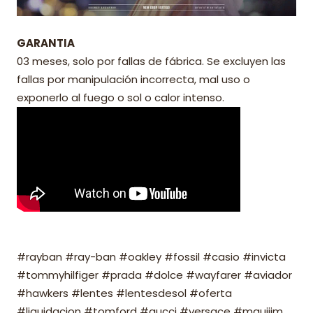
GARANTIA
03 meses, solo por fallas de fábrica. Se excluyen las
fallas por manipulación incorrecta, mal uso o
exponerlo al fuego o sol o calor intenso.
#rayban #ray-ban #oakley #fossil #casio #invicta
#tommyhilfiger #prada #dolce #wayfarer #aviador
#hawkers #lentes #lentesdesol #oferta
#liquidacion #tomford #gucci #versace #mauijim