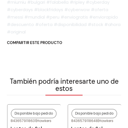
#miumiu #bulgari #falabella #ripley #cyberday
#cyberdays #blackfridays #cyberwow #oferta
#messi #mundial #peru #enviogratis #enviorapido
#descuento #oferta #disponibilidad #stock #ahora
#original
COMPARTIR ESTE PRODUCTO
También podría interesarte uno de
estos
Disponible bajo pedido
Disponible bajo pedido
-77%
OFF
-77%
OFF
8436579118631
|
Hawkers
8436579118648
|
Hawkers
Agotado
Agotado