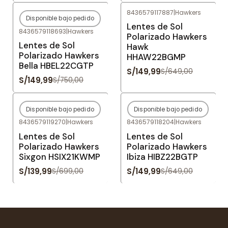
8436579117887
|
Hawkers
Disponible bajo pedido
-80%
OFF
-77%
OFF
Lentes de Sol
8436579118693
|
Hawkers
Agotado
Polarizado Hawkers
Lentes de Sol
Hawk
Polarizado Hawkers
HHAW22BGMP
Bella HBEL22CGTP
S/149,99
S/649,00
S/149,99
S/750,00
Disponible bajo pedido
Disponible bajo pedido
-80%
OFF
-77%
OFF
8436579119270
|
Hawkers
8436579118204
|
Hawkers
Agotado
Agotado
Lentes de Sol
Lentes de Sol
Polarizado Hawkers
Polarizado Hawkers
Sixgon HSIX21KWMP
Ibiza HIBZ22BGTP
S/139,99
S/149,99
S/699,00
S/649,00