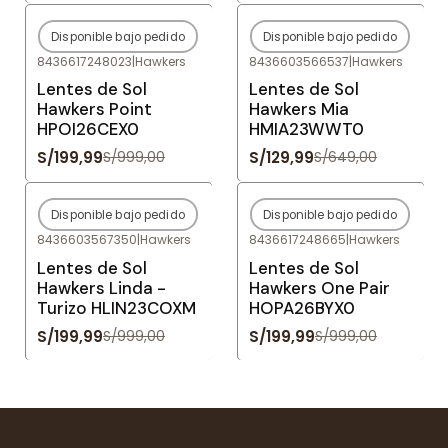
Disponible bajo pedido
Disponible bajo pedido
-80%
OFF
-80%
OFF
8436617248023
|
Hawkers
8436603566537
|
Hawkers
Agotado
Agotado
Lentes de Sol
Lentes de Sol
Hawkers Point
Hawkers Mia
HPOI26CEX0
HMIA23WWT0
S/199,99
S/129,99
S/999,00
S/649,00
Disponible bajo pedido
Disponible bajo pedido
-80%
OFF
-80%
OFF
8436603567350
|
Hawkers
8436617248665
|
Hawkers
Agotado
Agotado
Lentes de Sol
Lentes de Sol
Hawkers Linda -
Hawkers One Pair
Turizo HLIN23COXM
HOPA26BYX0
S/199,99
S/199,99
S/999,00
S/999,00