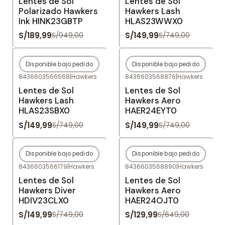
Lentes de Sol
Lentes de Sol
Polarizado Hawkers
Hawkers Lash
Ink HINK23GBTP
HLAS23WWX0
S/189,99
S/149,99
S/949,00
S/749,00
Disponible bajo pedido
Disponible bajo pedido
-80%
OFF
-80%
OFF
8436603566568
|
Hawkers
8436603568876
|
Hawkers
Agotado
Agotado
Lentes de Sol
Lentes de Sol
Hawkers Lash
Hawkers Aero
HLAS23SBX0
HAER24EYT0
S/149,99
S/149,99
S/749,00
S/749,00
Disponible bajo pedido
Disponible bajo pedido
-80%
OFF
-80%
OFF
8436603566179
|
Hawkers
8436603568890
|
Hawkers
Agotado
Agotado
Lentes de Sol
Lentes de Sol
Hawkers Diver
Hawkers Aero
HDIV23CLX0
HAER24OJT0
S/149,99
S/129,99
S/749,00
S/649,00