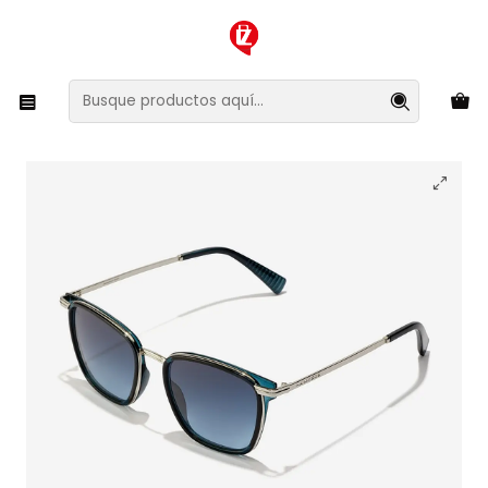
XMAS SALE ¡Compra antes de que la oferta termine!
Inicio
Ropa y Accesorios
Accesorios de Moda
Lentes y Accesorios
Lentes de Sol
Lentes de Sol Hawkers Ink HINK23LLT0