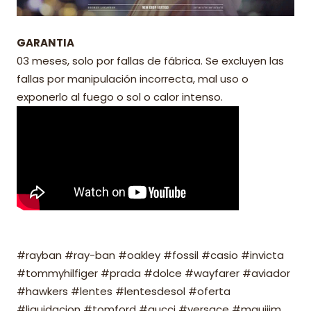
GARANTIA
03 meses, solo por fallas de fábrica. Se excluyen las
fallas por manipulación incorrecta, mal uso o
exponerlo al fuego o sol o calor intenso.
#rayban #ray-ban #oakley #fossil #casio #invicta
#tommyhilfiger #prada #dolce #wayfarer #aviador
#hawkers #lentes #lentesdesol #oferta
#liquidacion #tomford #gucci #versace #mauijim