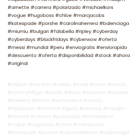
#arnette #carrera #polarizado #michaelkors
#vogue #hugoboss #chloe #marcjacobs
#katespade #porshe #carolinaherrera #balenciaga
#miumiu #bulgari #falabella #ripley #cyberday
#cyberdays #blackfridays #cyberwow #oferta
#messi #mundial #peru #enviogratis #enviorapido
#descuento #oferta #disponibilidad #stock #ahora
#original
#rayban #ray-ban #oakley #fossil #casio #invicta
#tommyhilfiger #prada #dolce #wayfarer #aviador
#hawkers #lentes #lentesdesol #oferta
#liquidacion #tomford #gucci #versace #mauijim
#arnette #carrera #polarizado #michaelkors
#vogue #hugoboss #chloe #marcjacobs
#katespade #porshe #carolinaherrera #balenciaga