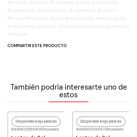
#miumiu #bulgari #falabella #ripley #cyberday
#cyberdays #blackfridays #cyberwow #oferta
#messi #mundial #peru #enviogratis #enviorapido
#descuento #oferta #disponibilidad #stock #ahora
#original
COMPARTIR ESTE PRODUCTO
También podría interesarte uno de
estos
Disponible bajo pedido
Disponible bajo pedido
-80%
OFF
-80%
OFF
8436603565905
|
Hawkers
8436603566575
|
Hawkers
Agotado
Agotado