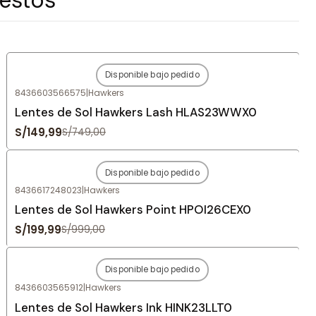
Disponible bajo pedido
-80%
OFF
8436603566575
|
Hawkers
Agotado
Lentes de Sol Hawkers Lash HLAS23WWX0
S/149,99
S/749,00
Disponible bajo pedido
-80%
OFF
8436617248023
|
Hawkers
Agotado
Lentes de Sol Hawkers Point HPOI26CEX0
S/199,99
S/999,00
Disponible bajo pedido
-80%
OFF
8436603565912
|
Hawkers
Agotado
Lentes de Sol Hawkers Ink HINK23LLT0