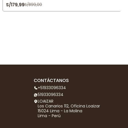
S/179,99
S/899,00
CONTÁCTANOS
+51933096334
51933096334
LOAIZAR
Los Canarios 112, Oficina Loaizar
15024 Lima - La Molina
Lima - Perú