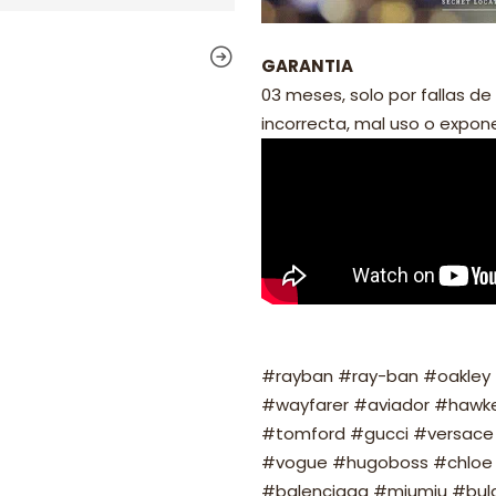
GARANTIA
03 meses, solo por fallas de 
incorrecta, mal uso o exponer
#rayban #ray-ban #oakley #
#wayfarer #aviador #hawker
#tomford #gucci #versace 
#vogue #hugoboss #chloe 
#balenciaga #miumiu #bulg