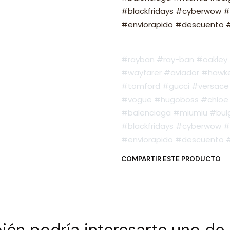
#blackfridays #cyberwow #
#enviorapido #descuento #o
#rayban #ray-ban #oakley #
#wayfarer #aviador #hawker
#tomford #gucci #versace 
#vogue #hugoboss #chloe 
#balenciaga #miumiu #bulg
#blackfridays #cyberwow #
#enviorapido #descuento #o
COMPARTIR ESTE PRODUCTO
én podría interesarte uno de