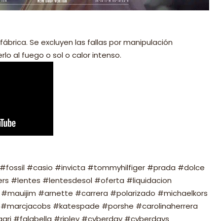
fábrica. Se excluyen las fallas por manipulación
lo al fuego o sol o calor intenso.
fossil #casio #invicta #tommyhilfiger #prada #dolce
s #lentes #lentesdesol #oferta #liquidacion
#mauijim #arnette #carrera #polarizado #michaelkors
#marcjacobs #katespade #porshe #carolinaherrera
ari #falabella #ripley #cyberday #cyberdays