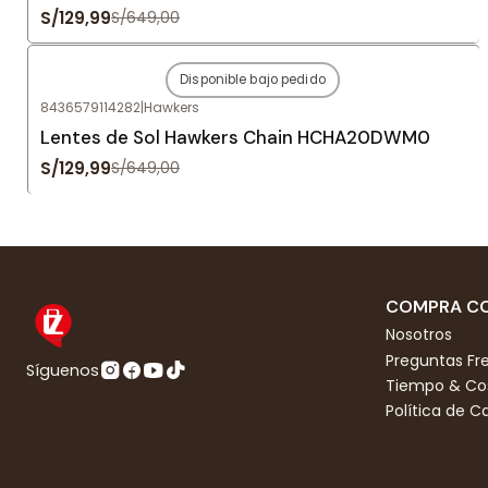
S/129,99
S/649,00
Disponible bajo pedido
-80%
OFF
8436579114282
|
Hawkers
Agotado
Lentes de Sol Hawkers Chain HCHA20DWM0
S/129,99
S/649,00
COMPRA CO
Nosotros
Preguntas Fr
Síguenos
Tiempo & Cos
Política de 