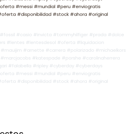
oferta #messi #mundial #peru #enviogratis
ferta #disponibilidad #stock #ahora #original
fossil #casio #invicta #tommyhilfiger #prada #dolce
s #lentes #lentesdesol #oferta #liquidacion
#mauijim #arnette #carrera #polarizado #michaelkors
#marcjacobs #katespade #porshe #carolinaherrera
ari #falabella #ripley #cyberday #cyberdays
oferta #messi #mundial #peru #enviogratis
ferta #disponibilidad #stock #ahora #original
 estos