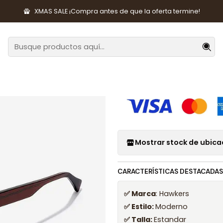
orios de Moda
Lentes y Accesorios
Lentes de Sol
Lentes de 
XMAS SALE ¡Compra antes de que la oferta termine!
|
Lentes de Sol
HINW21WWX0
Mostrar stock de ubica
CARACTERÍSTICAS DESTACADAS
✅ Marca
: Hawkers
✅ Estilo:
Moderno
✅ Talla:
Estandar