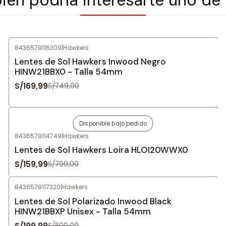
8436579116309
|
Hawkers
-77%
OFF
Lentes de Sol Hawkers Inwood Negro
HINW21BBX0 - Talla 54mm
S/169,99
S/749,00
Disponible bajo pedido
-80%
OFF
8436579114749
|
Hawkers
Agotado
Lentes de Sol Hawkers Loira HLOI20WWX0
S/159,99
S/799,00
8436579117320
|
Hawkers
-75%
OFF
Lentes de Sol Polarizado Inwood Black
HINW21BBXP Unisex - Talla 54mm
S/199,99
S/800,00