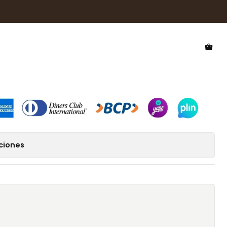
Sol Hawkers Inwood HINW21WWX0
 Hawkers Inwood
ciones