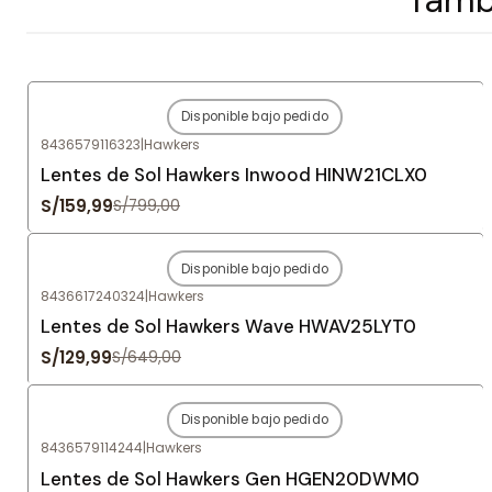
Disponible bajo pedido
-80%
OFF
8436579116323
|
Hawkers
Agotado
Lentes de Sol Hawkers Inwood HINW21CLX0
S/159,99
S/799,00
Disponible bajo pedido
-80%
OFF
8436617240324
|
Hawkers
Agotado
Lentes de Sol Hawkers Wave HWAV25LYT0
S/129,99
S/649,00
Disponible bajo pedido
-80%
OFF
8436579114244
|
Hawkers
Agotado
Lentes de Sol Hawkers Gen HGEN20DWM0