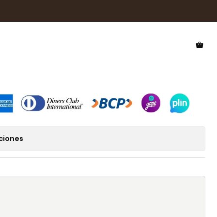
l Hawkers Long Island HLIS22SJM0
 Hawkers Long Island
ciones