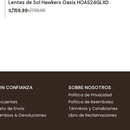
Lentes de Sol Hawkers Oasis HOAS24GLX0
S/159,99
S/799,00
N CONFIANZA
SOBRE NOSOTROS
Política de Privacidad
ecuentes
Política de Reembolso
to de Envío
Términos y Condiciones
Cambios & Devoluciones
Libro de Reclamaciones