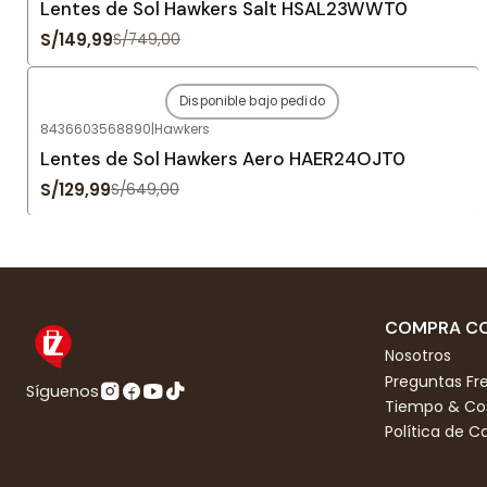
Lentes de Sol Hawkers Salt HSAL23WWT0
S/149,99
S/749,00
Disponible bajo pedido
-80%
OFF
8436603568890
|
Hawkers
Agotado
Lentes de Sol Hawkers Aero HAER24OJT0
S/129,99
S/649,00
COMPRA CO
Nosotros
Preguntas Fr
Síguenos
Tiempo & Cos
Política de 