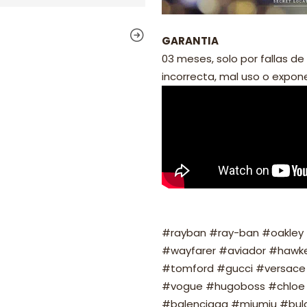
GARANTIA
03 meses, solo por fallas de 
incorrecta, mal uso o exponer
#rayban #ray-ban #oakley #
#wayfarer #aviador #hawker
#tomford #gucci #versace 
#vogue #hugoboss #chloe 
#balenciaga #miumiu #bulg