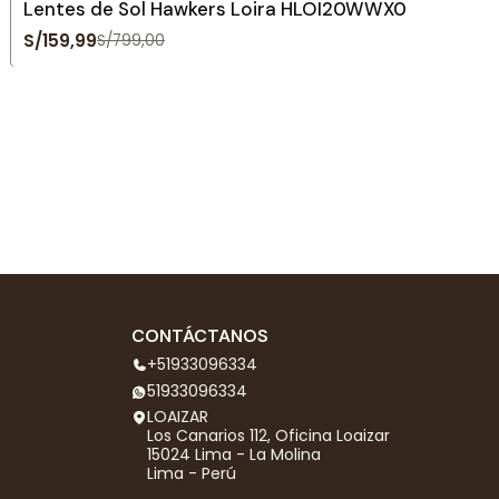
Lentes de Sol Hawkers Loira HLOI20WWX0
S/159,99
S/799,00
CONTÁCTANOS
+51933096334
51933096334
LOAIZAR
Los Canarios 112, Oficina Loaizar
15024 Lima - La Molina
Lima - Perú