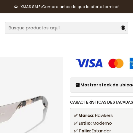
rios de Moda
Lentes y Accesorios
Lentes de Sol
Lentes de So
XMAS SALE ¡Compra antes de que la oferta termine!
|
Lentes de Sol
HLIS22SJM0
Mostrar stock de ubica
CARACTERÍSTICAS DESTACADAS
✅ Marca
: Hawkers
✅ Estilo:
Moderno
✅ Talla:
Estandar