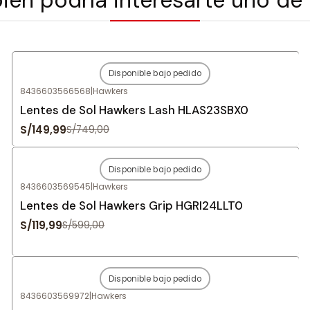
Disponible bajo pedido
-80%
OFF
8436603566568
|
Hawkers
Agotado
Lentes de Sol Hawkers Lash HLAS23SBX0
S/149,99
S/749,00
Disponible bajo pedido
-80%
OFF
8436603569545
|
Hawkers
Agotado
Lentes de Sol Hawkers Grip HGRI24LLT0
S/119,99
S/599,00
Disponible bajo pedido
-80%
OFF
8436603569972
|
Hawkers
Agotado