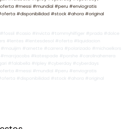
oferta #messi #mundial #peru #enviogratis
ferta #disponibilidad #stock #ahora #original
fossil #casio #invicta #tommyhilfiger #prada #dolce
s #lentes #lentesdesol #oferta #liquidacion
#mauijim #arnette #carrera #polarizado #michaelkors
#marcjacobs #katespade #porshe #carolinaherrera
ari #falabella #ripley #cyberday #cyberdays
oferta #messi #mundial #peru #enviogratis
ferta #disponibilidad #stock #ahora #original
 estos