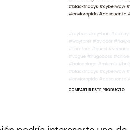
#blackfridays #cyberwow #
#enviorapido #descuento #o
#rayban #ray-ban #oakley #
#wayfarer #aviador #hawker
#tomford #gucci #versace 
#vogue #hugoboss #chloe 
#balenciaga #miumiu #bulg
#blackfridays #cyberwow #
#enviorapido #descuento #o
COMPARTIR ESTE PRODUCTO
én podría interesarte uno de