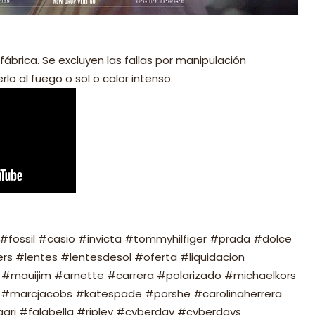
fábrica. Se excluyen las fallas por manipulación
lo al fuego o sol o calor intenso.
fossil #casio #invicta #tommyhilfiger #prada #dolce
s #lentes #lentesdesol #oferta #liquidacion
#mauijim #arnette #carrera #polarizado #michaelkors
#marcjacobs #katespade #porshe #carolinaherrera
ari #falabella #ripley #cyberday #cyberdays