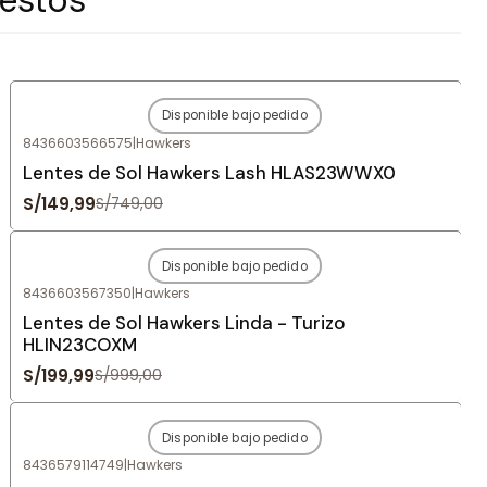
Disponible bajo pedido
-80%
OFF
8436603566575
|
Hawkers
Agotado
Lentes de Sol Hawkers Lash HLAS23WWX0
S/149,99
S/749,00
Disponible bajo pedido
-80%
OFF
8436603567350
|
Hawkers
Agotado
Lentes de Sol Hawkers Linda - Turizo
HLIN23COXM
S/199,99
S/999,00
Disponible bajo pedido
-80%
OFF
8436579114749
|
Hawkers
Agotado