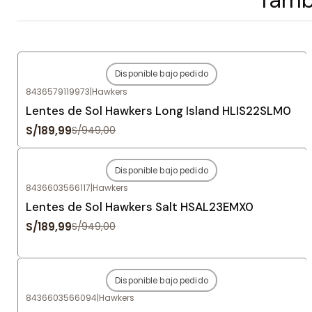
Disponible bajo pedido
-80%
OFF
8436579119973
|
Hawkers
Agotado
Lentes de Sol Hawkers Long Island HLIS22SLM0
S/189,99
S/949,00
Disponible bajo pedido
-80%
OFF
8436603566117
|
Hawkers
Agotado
Lentes de Sol Hawkers Salt HSAL23EMX0
S/189,99
S/949,00
Disponible bajo pedido
-80%
OFF
8436603566094
|
Hawkers
Agotado