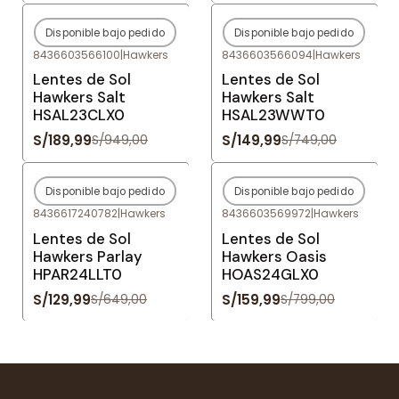
Disponible bajo pedido
Disponible bajo pedido
-80%
OFF
-80%
OFF
8436603566100
|
Hawkers
8436603566094
|
Hawkers
Agotado
Agotado
Lentes de Sol
Lentes de Sol
Hawkers Salt
Hawkers Salt
HSAL23CLX0
HSAL23WWT0
S/189,99
S/149,99
S/949,00
S/749,00
Disponible bajo pedido
Disponible bajo pedido
-80%
OFF
-80%
OFF
8436617240782
|
Hawkers
8436603569972
|
Hawkers
Agotado
Agotado
Lentes de Sol
Lentes de Sol
Hawkers Parlay
Hawkers Oasis
HPAR24LLT0
HOAS24GLX0
S/129,99
S/159,99
S/649,00
S/799,00