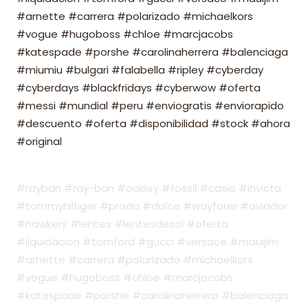
#arnette #carrera #polarizado #michaelkors
#vogue #hugoboss #chloe #marcjacobs
#katespade #porshe #carolinaherrera #balenciaga
#miumiu #bulgari #falabella #ripley #cyberday
#cyberdays #blackfridays #cyberwow #oferta
#messi #mundial #peru #enviogratis #enviorapido
#descuento #oferta #disponibilidad #stock #ahora
#original
#rayban #ray-ban #oakley #fossil #casio #invicta
#tommyhilfiger #prada #dolce #wayfarer #aviador
#hawkers #lentes #lentesdesol #oferta
#liquidacion #tomford #gucci #versace #mauijim
#arnette #carrera #polarizado #michaelkors
#vogue #hugoboss #chloe #marcjacobs
#katespade #porshe #carolinaherrera #balenciaga