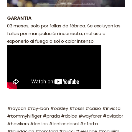
GARANTIA
03 meses, solo por fallas de fábrica. Se excluyen las
fallas por manipulación incorrecta, mal uso o
exponerlo al fuego o sol o calor intenso.
#rayban #ray-ban #oakley #fossil #casio #invicta
#tommyhilfiger #prada #dolce #wayfarer #aviador
#hawkers #lentes #lentesdesol #oferta
#liquidacion #tomford #gucci #versace #mauijim