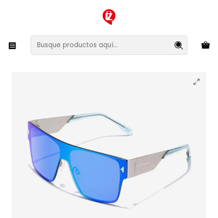
XMAS SALE ¡Compra antes de que la oferta termine!
Inicio
Ropa y Accesorios
Accesorios de Moda
Lentes y Accesorios
Lentes de Sol
Lentes de Sol Hawkers Long Island HLIS22SLM0