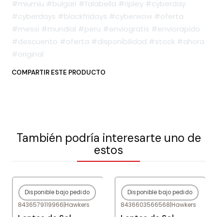
#miumiu #bulgari #falabella #ripley #cyberday
#cyberdays #blackfridays #cyberwow #oferta
#messi #mundial #peru #enviogratis #enviorapido
#descuento #oferta #disponibilidad #stock #ahora
#original
COMPARTIR ESTE PRODUCTO
También podría interesarte uno de
estos
Disponible bajo pedido
Disponible bajo pedido
-80%
OFF
-80%
OFF
8436579119966
|
Hawkers
8436603566568
|
Hawkers
Agotado
Agotado