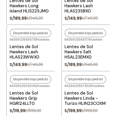
Lentes de Sol
Lentes de Sol
Hawkers Long
Hawkers Lash
Island HLIS22SJM0
HLAS23SBX0
S/189,99
S/149,99
S/949,00
S/749,00
Disponible bajo pedido
Disponible bajo pedido
-80%
OFF
-80%
OFF
8436603566575
|
Hawkers
8436603566117
|
Hawkers
Agotado
Agotado
Lentes de Sol
Lentes de Sol
Hawkers Lash
Hawkers Salt
HLAS23WWX0
HSAL23EMX0
S/149,99
S/189,99
S/749,00
S/949,00
Disponible bajo pedido
Disponible bajo pedido
-80%
OFF
-80%
OFF
8436603569545
|
Hawkers
8436603567350
|
Hawkers
Agotado
Agotado
Lentes de Sol
Lentes de Sol
Hawkers Grip
Hawkers Linda -
HGRI24LLT0
Turizo HLIN23COXM
S/119,99
S/199,99
S/599,00
S/999,00