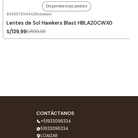
Disponible bajo pedido
-80%
OFF
8436579114442
|
Hawkers
Agotado
Lentes de Sol Hawkers Blast HBLA20CWX0
S/139,99
S/699,00
CONTÁCTANOS
+51933096334
51933096334
LOAIZAR