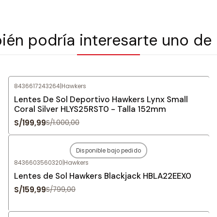
én podría interesarte uno de
8436617243264
|
Hawkers
-80%
OFF
Lentes De Sol Deportivo Hawkers Lynx Small
Coral Silver HLYS25RST0 - Talla 152mm
S/199,99
S/1.000,00
Disponible bajo pedido
-80%
OFF
8436603560320
|
Hawkers
Agotado
Lentes de Sol Hawkers Blackjack HBLA22EEX0
S/159,99
S/799,00