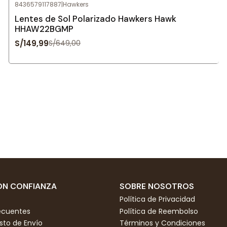
8436579117887
|
Hawkers
-77%
OFF
Lentes de Sol Polarizado Hawkers Hawk
HHAW22BGMP
S/149,99
S/649,00
N CONFIANZA
SOBRE NOSOTROS
Política de Privacidad
ecuentes
Política de Reembolso
to de Envío
Términos y Condiciones