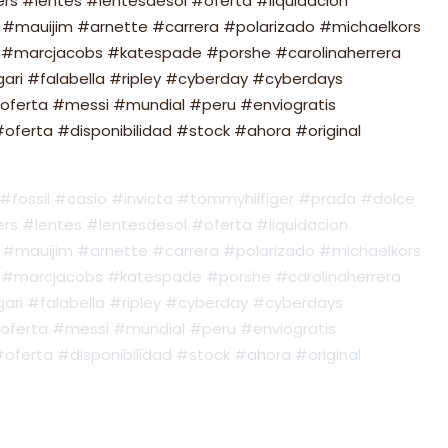
s #lentes #lentesdesol #oferta #liquidacion
#mauijim #arnette #carrera #polarizado #michaelkors
#marcjacobs #katespade #porshe #carolinaherrera
ari #falabella #ripley #cyberday #cyberdays
oferta #messi #mundial #peru #enviogratis
ferta #disponibilidad #stock #ahora #original
fossil #casio #invicta #tommyhilfiger #prada #dolce
s #lentes #lentesdesol #oferta #liquidacion
#mauijim #arnette #carrera #polarizado #michaelkors
#marcjacobs #katespade #porshe #carolinaherrera
ari #falabella #ripley #cyberday #cyberdays
oferta #messi #mundial #peru #enviogratis
ferta #disponibilidad #stock #ahora #original