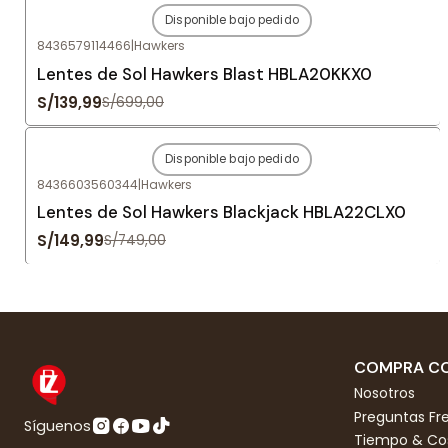
Disponible bajo pedido
-80%
OFF
8436579114466
|
Hawkers
Agotado
Lentes de Sol Hawkers Blast HBLA20KKX0
S/139,99
S/699,00
Disponible bajo pedido
-80%
OFF
8436603560344
|
Hawkers
Agotado
Lentes de Sol Hawkers Blackjack HBLA22CLX0
S/149,99
S/749,00
COMPRA CO
Nosotros
Preguntas Fr
Síguenos
Tiempo & Cos