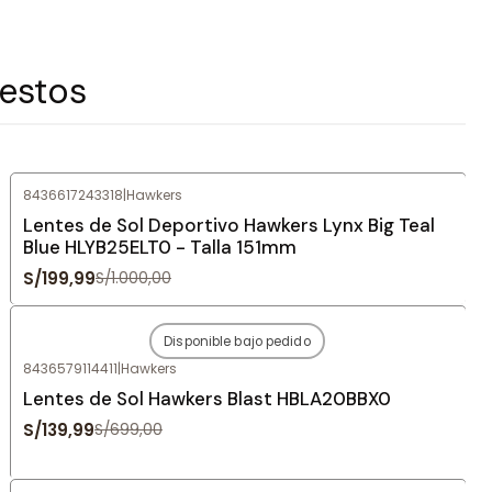
 estos
8436617243318
|
Hawkers
-80%
OFF
Lentes de Sol Deportivo Hawkers Lynx Big Teal
Blue HLYB25ELT0 - Talla 151mm
S/199,99
S/1.000,00
Disponible bajo pedido
-80%
OFF
8436579114411
|
Hawkers
Agotado
Lentes de Sol Hawkers Blast HBLA20BBX0
S/139,99
S/699,00