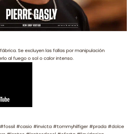
fábrica. Se excluyen las fallas por manipulación
lo al fuego o sol o calor intenso.
fossil #casio #invicta #tommyhilfiger #prada #dolce