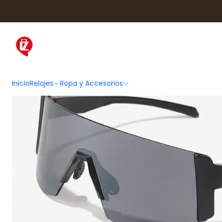
Inicio
Ropa y Accesorios
Accesorios de Moda
Lentes y Ac
Inicio
Relojes
Ropa y Accesorios