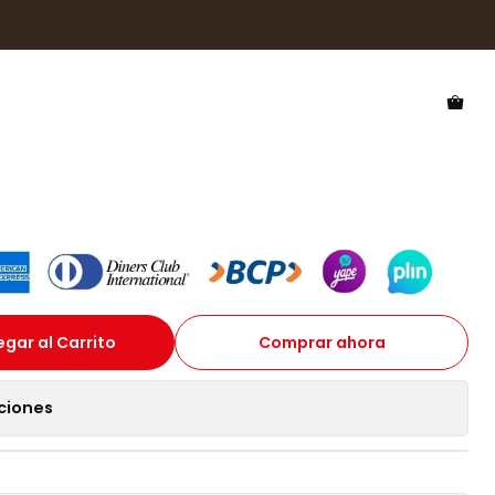
wkers Lynx Big Black Smoke Flash HLYB25BST0 - Talla 151mm
 Deportivo Polarizado
Big Black Smoke Flash
 Talla 151mm
gar al Carrito
Comprar ahora
ciones