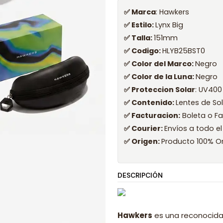
✅ Marca
: Hawkers
✅ Estilo:
Lynx Big
✅ Talla:
151mm
✅ Codigo:
HLYB25BST0
✅ Color del Marco:
Negro
✅ Color de la Luna:
Negro
✅ Proteccion Solar
: UV400
✅ Contenido:
Lentes de So
✅ Facturacion:
Boleta o Fa
✅ Courier:
Envíos a todo el
✅ Origen:
Producto 100% Or
DESCRIPCIÓN
Hawkers
es una reconocida