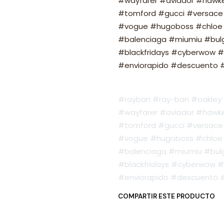
#wayfarer #aviador #hawker
#tomford #gucci #versace 
#vogue #hugoboss #chloe 
#balenciaga #miumiu #bulg
#blackfridays #cyberwow #
#enviorapido #descuento #o
#rayban #ray-ban #oakley #
#wayfarer #aviador #hawker
#tomford #gucci #versace 
#vogue #hugoboss #chloe 
#balenciaga #miumiu #bulg
#blackfridays #cyberwow #
#enviorapido #descuento #o
COMPARTIR ESTE PRODUCTO