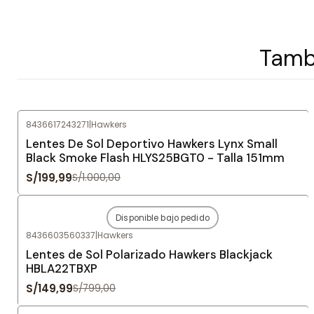
Tambi
8436617243271
|
Hawkers
-80%
OFF
Lentes De Sol Deportivo Hawkers Lynx Small
Black Smoke Flash HLYS25BGT0 - Talla 151mm
S/199,99
S/1.000,00
Disponible bajo pedido
-81%
OFF
8436603560337
|
Hawkers
Agotado
Lentes de Sol Polarizado Hawkers Blackjack
HBLA22TBXP
S/149,99
S/799,00